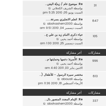
ه
ر
ر
Re: موضوع عام / زيديّة اليمَن…
د
31
م
ك
ش
بواسطة
الشريف الكحلاني
آ
ش
ة
ا
السبت يونيو 05, 2010 5:25 pm
خ
ا
ه
ر
ر
Re: اتعلم الانجليزي بسرعة....…
847
د
م
ك
ش
بواسطة
abohashem2000
آ
ش
ة
ا
السبت ديسمبر 04, 2010 9:51 am
خ
ا
ه
ر
ر
حياء ذكرى الامام زيد بن علي ع…
105
د
م
ش
ك
بواسطة
أحمد يحيى
آ
ش
ا
ة
السبت ديسمبر 25, 2010 1:00 am
خ
ا
ه
ر
ر
د
مشاركات
آخر مشاركة
م
ك
آ
ش
ة
Re: الأُسرة؛ دعمها وحمايتها م…
خ
996
ا
ش
بواسطة
أحمد يحيى
ر
ر
ا
الاثنين يناير 03, 2011 4:40 am
م
ك
ه
ش
ة
مختصر سيرة الرسول - للأطفال (…
813
د
ا
ش
بواسطة
abouali
آ
ر
ا
الأربعاء أغسطس 18, 2010 11:36 pm
خ
ك
ه
ر
ة
د
مشاركات
آخر مشاركة
م
آ
ش
Re: الإمام المجدد المنصور بال…
خ
337
ا
ش
بواسطة
abohashem2000
ر
ر