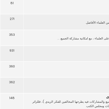
81
271
العلماء الأفاضل.
353
 العلماء ، مع امكانية مشاركة الجميع ...
931
360
362
ى
148
ع والمشاركات فيه يطرحها المخالفين للفكر الزيدي )، فللزائر
بحاث ومجلس الكتب.