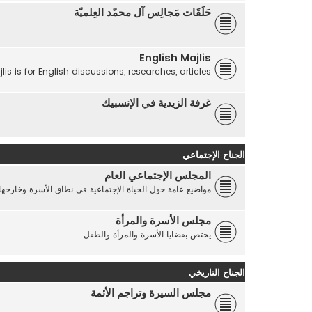
حَلَقَات مَجالِس آل محمّد العِلميّة
English Majlis
lis is for English discussions, researches, articles...
غرفة الزيدية في الإنسبيك
الجناح الإجتماعي
المجلس الإجتماعي العام
مواضيع عامة حول الحياة الإجتماعية في نطاق الأسرة وخارجها
مجلس الأسرة والمرأة
يختص بقضايا الأسرة والمرأة والطفل
الجناح التاريخي
مجلس السيرة وتراجم الأئمة