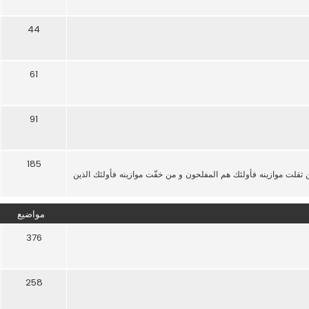
44
61
91
185
من ثقلت موازينه فأولئك هم المفلحون و من خفّت موازينه فأولئك الذين
مواضيع
376
258