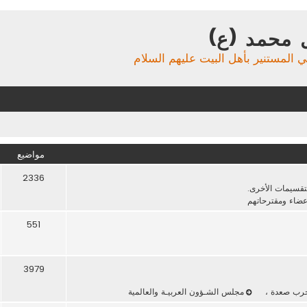
 محمد (ع)
ي المستنير بأهل البيت عليهم السلام
مواضيع
2336
لتقسيمات الأخرى.
عضاء ومقترحاتهم
551
3979
حرب صعدة
،
مجلس الشـؤون العربيـة والعالمية