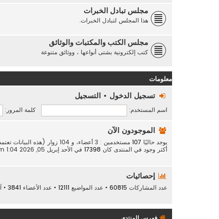
مجلس تبادل الخبرات
هذا المجلس لتبادل الخبرات.
مجلس الكتب والمكتبات والوثائق
كتب إلكترونية بشتى أنواعها ، ووثائق متنوعة
معلومات
تسجيل الدخول
•
التسجيل
اسم المستخدم:
كلمة المرور:
الموجودون الآن
يوجد حاليًا
107
مستخدمين : 3 أعضاء، و 104 زوار (هذه البيانات تعتمد على الأعضاء النشطين خلال الـ 5 دقائق الماضية)
أكثر وجود في المنتدى كان
17398
في الأحد إبريل 05, 2026 1:04 am
إحصائيات
عدد المشاركات
60815
• عدد المواضيع
12111
• عدد الأعضاء
3841
• آ
فهرس المنتدى