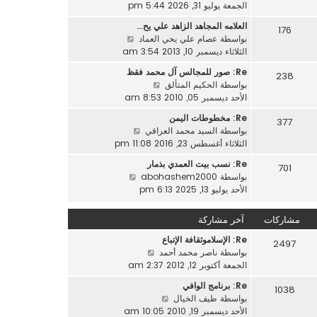
ا
الجمعة يوليو 31, 2026 5:44 pm
م
ك
ه
ش
ة
العلامه المجاهد الزاهد علي يح…
176
د
ا
ش
بواسطة
عصام علي يحي العماد
آ
ر
ا
الثلاثاء ديسمبر 10, 2013 3:54 am
خ
ك
ه
ر
ة
Re: صور للمجالس آل محمد فقظ
238
د
م
ش
بواسطة
الحكيم المتألق
آ
ش
ا
الأحد ديسمبر 05, 2010 8:53 am
خ
ا
ه
ر
Re: مخطوطات اليمن
ر
377
د
م
ش
بواسطة
السيد محمد العراقي
ك
آ
ش
ا
الثلاثاء أغسطس 23, 2016 11:08 pm
ة
خ
ا
ه
ر
Re: نسب بيت العمدي بذمار
ر
701
د
م
ش
بواسطة
abohashem2000
ك
آ
ش
ا
الأحد يوليو 13, 2025 6:13 pm
ة
خ
ا
ه
ر
ر
د
مشاركات
آخر مشاركة
م
ك
آ
ش
ة
Re: الإسلاموثقافة الإتباع
خ
2497
ا
ش
بواسطة
ناصر محمد أحمد
ر
ر
ا
الجمعة أكتوبر 12, 2012 2:37 am
م
ك
ه
ش
ة
Re: برنامج الوافي
1038
د
ا
ش
بواسطة
طيف الخيال
آ
ر
ا
الأحد ديسمبر 19, 2010 10:05 am
خ
ك