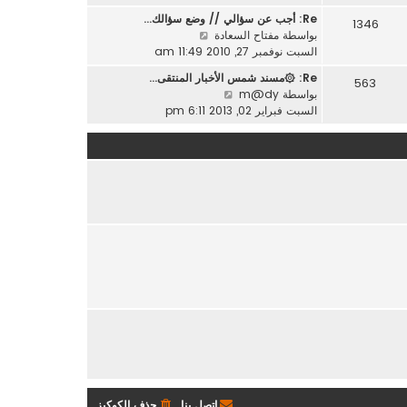
ه
ر
ة
Re: أجب عن سؤالي // وضع سؤالك…
1346
د
م
ش
بواسطة
مفتاح السعادة
آ
ش
ا
السبت نوفمبر 27, 2010 11:49 am
خ
ا
ه
ر
Re: ۞مسند شمس الأخبار المنتقى…
ر
563
د
م
ش
بواسطة
m@dy
ك
آ
ش
ا
السبت فبراير 02, 2013 6:11 pm
ة
خ
ا
ه
ر
ر
د
م
ك
آ
ش
ة
خ
ا
ر
ر
م
ك
ش
ة
ا
ر
ك
ة
اتصل بنا
حذف الكوكيز