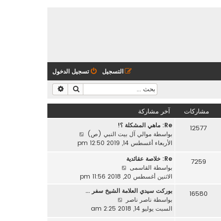
التسجيل
تسجيل الدخول
بحث
بحث متقدم
مشاركات
آخر مشاركة
Re: ماهي المشكلة ؟!
12577
ش
بواسطة
موالي آل بيت النبي (ص)
ا
الأربعاء أغسطس 14, 2019 12:50 pm
ه
Re: خلاصة عقائدية
د
7259
ش
بواسطة
القاسمى
آ
ا
الاثنين أغسطس 20, 2018 11:56 pm
خ
ه
ر
بوركت سيدي العلامة الشيخ سفر …
16580
د
م
ش
بواسطة
ناصر ناصر
آ
ش
ا
السبت يوليو 14, 2018 2:25 am
خ
ا
ه
ر