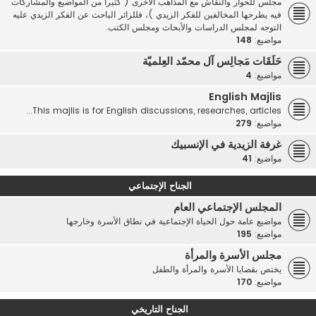
مجلس للحوار والنقاش مع المذاهب الأخرى ( كثيرا من المواضيع والمشاركات
فيه يطرحها المخالفين للفكر الزيدي )، فللزائر الباحث عن الفكر الزيدي عليه
التوجه لمجلس الدراسات والأبحاث ومجلس الكتب.
مواضيع:
148
حَلَقَات مَجالِس آل محمّد العِلميّة
مواضيع:
4
English Majlis
This majlis is for English discussions, researches, articles...
مواضيع:
279
غرفة الزيدية في الإنسبيك
مواضيع:
41
الجناح الإجتماعي
المجلس الإجتماعي العام
مواضيع عامة حول الحياة الإجتماعية في نطاق الأسرة وخارجها
مواضيع:
195
مجلس الأسرة والمرأة
يختص بقضايا الأسرة والمرأة والطفل
مواضيع:
170
الجناح التاريخي