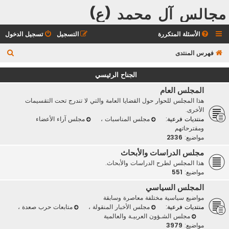
مجالس آل محمد (ع)
الأسئلة المتكررة
التسجيل
تسجيل الدخول
ب
فهرس المنتدى
ح
الجناح الرئيسي
ث
المجلس العام
هذا المجلس للحوار حول القضايا العامة والتي لا تندرج تحت التقسيمات
الأخرى.
منتديات فرعية:
مجلس المناسبات
،
مجلس آراء الأعضاء
ومقترحاتهم
مواضيع:
2336
مجلس الدراسات والأبحاث
هذا المجلس لطرح الدراسات والأبحاث.
مواضيع:
551
المجلس السياسي
مواضيع سياسية مختلفة معاصرة وسابقة
منتديات فرعية:
مجلس الأخبار المنقولة
،
متابعات حرب صعدة
،
مجلس الشـؤون العربيـة والعالمية
مواضيع:
3979