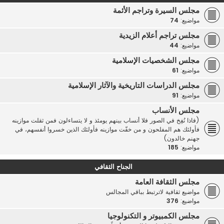
مجلس السيرة وتراجم الأئمة
مواضيع:
74
مجلس تراجم أعلام الزيدية
مواضيع:
44
مجلس الشخصيات الإسلامية
مواضيع:
61
مجلس الدراسات التاريخية والآثار الإسلامية
مواضيع:
91
مجلس الأنساب
(فاذا نُفِخ في الصور فلا أنساب بينهم يومئذ و لا يتساءلون فمن ثقلت موازينه
فأولئك هم المفلحون و من خفّت موازينه فأولئك الذين خسروا أنفسهم، في
جهنم خالدون)
مواضيع:
185
الجناح الثقافي
مجلس الثقافة العامة
مواضيع ثقافية لاترتبط بباقي المجالس
مواضيع:
376
مجلس الكمبيوتر و التكنولوجيا