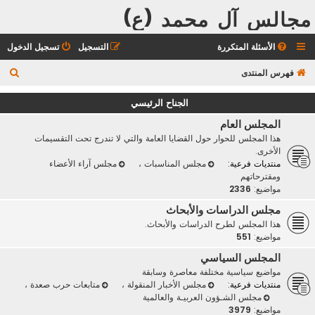
مجالس آل محمد (ع)
الأسئلة المتكررة
التسجيل
تسجيل الدخول
ب
فهرس المنتدى
ح
الجناح الرئيسي
ث
المجلس العام
هذا المجلس للحوار حول القضايا العامة والتي لا تندرج تحت التقسيمات
الأخرى.
منتديات فرعية:
مجلس المناسبات
،
مجلس آراء الأعضاء
ومقترحاتهم
مواضيع:
2336
مجلس الدراسات والأبحاث
هذا المجلس لطرح الدراسات والأبحاث.
مواضيع:
551
المجلس السياسي
مواضيع سياسية مختلفة معاصرة وسابقة
منتديات فرعية:
مجلس الأخبار المنقولة
،
متابعات حرب صعدة
،
مجلس الشـؤون العربيـة والعالمية
مواضيع:
3979