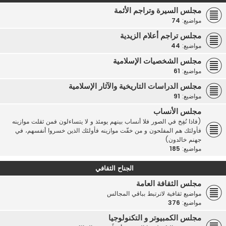
مجلس السيرة وتراجم الأئمة
مواضيع:
74
مجلس تراجم أعلام الزيدية
مواضيع:
44
مجلس الشخصيات الإسلامية
مواضيع:
61
مجلس الدراسات التاريخية والآثار الإسلامية
مواضيع:
91
مجلس الأنساب
(فاذا نُفِخ في الصور فلا أنساب بينهم يومئذ و لا يتساءلون فمن ثقلت موازينه
فأولئك هم المفلحون و من خفّت موازينه فأولئك الذين خسروا أنفسهم، في
جهنم خالدون)
مواضيع:
185
الجناح الثقافي
مجلس الثقافة العامة
مواضيع ثقافية لاترتبط بباقي المجالس
مواضيع:
376
مجلس الكمبيوتر و التكنولوجيا