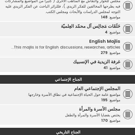
مجلس للحوار والنقاش مع المذاهب الأخرى ( كثيرا من المواضيع والمشاركات
فيه يطرحها المخالفين للفكر الزيدي )، فللزائر الباحث عن الفكر الزيدي عليه
التوجه لمجلس الدراسات والأبحاث ومجلس الكتب.
مواضيع:
148
حَلَقَات مَجالِس آل محمّد العِلميّة
مواضيع:
4
English Majlis
This majlis is for English discussions, researches, articles...
مواضيع:
279
غرفة الزيدية في الإنسبيك
مواضيع:
41
الجناح الإجتماعي
المجلس الإجتماعي العام
مواضيع عامة حول الحياة الإجتماعية في نطاق الأسرة وخارجها
مواضيع:
195
مجلس الأسرة والمرأة
يختص بقضايا الأسرة والمرأة والطفل
مواضيع:
170
الجناح التاريخي