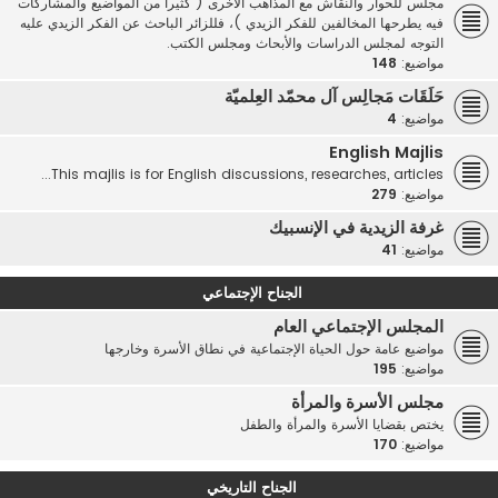
مجلس للحوار والنقاش مع المذاهب الأخرى ( كثيرا من المواضيع والمشاركات
فيه يطرحها المخالفين للفكر الزيدي )، فللزائر الباحث عن الفكر الزيدي عليه
التوجه لمجلس الدراسات والأبحاث ومجلس الكتب.
مواضيع:
148
حَلَقَات مَجالِس آل محمّد العِلميّة
مواضيع:
4
English Majlis
This majlis is for English discussions, researches, articles...
مواضيع:
279
غرفة الزيدية في الإنسبيك
مواضيع:
41
الجناح الإجتماعي
المجلس الإجتماعي العام
مواضيع عامة حول الحياة الإجتماعية في نطاق الأسرة وخارجها
مواضيع:
195
مجلس الأسرة والمرأة
يختص بقضايا الأسرة والمرأة والطفل
مواضيع:
170
الجناح التاريخي