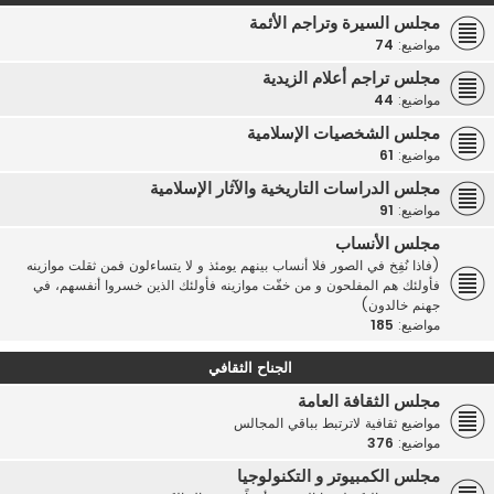
مجلس السيرة وتراجم الأئمة
مواضيع:
74
مجلس تراجم أعلام الزيدية
مواضيع:
44
مجلس الشخصيات الإسلامية
مواضيع:
61
مجلس الدراسات التاريخية والآثار الإسلامية
مواضيع:
91
مجلس الأنساب
(فاذا نُفِخ في الصور فلا أنساب بينهم يومئذ و لا يتساءلون فمن ثقلت موازينه
فأولئك هم المفلحون و من خفّت موازينه فأولئك الذين خسروا أنفسهم، في
جهنم خالدون)
مواضيع:
185
الجناح الثقافي
مجلس الثقافة العامة
مواضيع ثقافية لاترتبط بباقي المجالس
مواضيع:
376
مجلس الكمبيوتر و التكنولوجيا