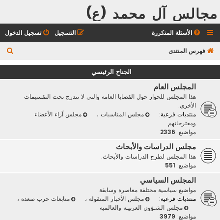
مجالس آل محمد (ع)
الأسئلة المتكررة
التسجيل
تسجيل الدخول
ب
فهرس المنتدى
ح
الجناح الرئيسي
ث
المجلس العام
هذا المجلس للحوار حول القضايا العامة والتي لا تندرج تحت التقسيمات
الأخرى.
منتديات فرعية:
مجلس المناسبات
،
مجلس آراء الأعضاء
ومقترحاتهم
مواضيع:
2336
مجلس الدراسات والأبحاث
هذا المجلس لطرح الدراسات والأبحاث.
مواضيع:
551
المجلس السياسي
مواضيع سياسية مختلفة معاصرة وسابقة
منتديات فرعية:
مجلس الأخبار المنقولة
،
متابعات حرب صعدة
،
مجلس الشـؤون العربيـة والعالمية
مواضيع:
3979