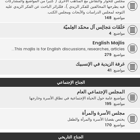
مجلس للحوار والنقاش مع المذاهب الأخرى ( كثيرا من المواضيع والمشاركات
فيه يطرحها المخالفين للفكر الزيدي )، فللزائر الباحث عن الفكر الزيدي عليه
التوجه لمجلس الدراسات والأبحاث ومجلس الكتب.
مواضيع:
148
حَلَقَات مَجالِس آل محمّد العِلميّة
مواضيع:
4
English Majlis
This majlis is for English discussions, researches, articles...
مواضيع:
279
غرفة الزيدية في الإنسبيك
مواضيع:
41
الجناح الإجتماعي
المجلس الإجتماعي العام
مواضيع عامة حول الحياة الإجتماعية في نطاق الأسرة وخارجها
مواضيع:
195
مجلس الأسرة والمرأة
يختص بقضايا الأسرة والمرأة والطفل
مواضيع:
170
الجناح التاريخي