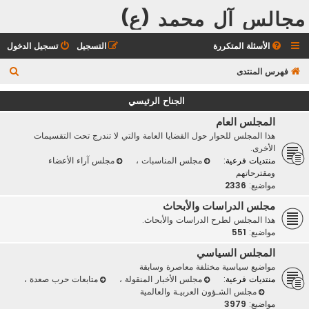
مجالس آل محمد (ع)
الأسئلة المتكررة
التسجيل
تسجيل الدخول
ب
فهرس المنتدى
ح
الجناح الرئيسي
ث
المجلس العام
هذا المجلس للحوار حول القضايا العامة والتي لا تندرج تحت التقسيمات
الأخرى.
منتديات فرعية:
مجلس المناسبات
،
مجلس آراء الأعضاء
ومقترحاتهم
مواضيع:
2336
مجلس الدراسات والأبحاث
هذا المجلس لطرح الدراسات والأبحاث.
مواضيع:
551
المجلس السياسي
مواضيع سياسية مختلفة معاصرة وسابقة
منتديات فرعية:
مجلس الأخبار المنقولة
،
متابعات حرب صعدة
،
مجلس الشـؤون العربيـة والعالمية
مواضيع:
3979