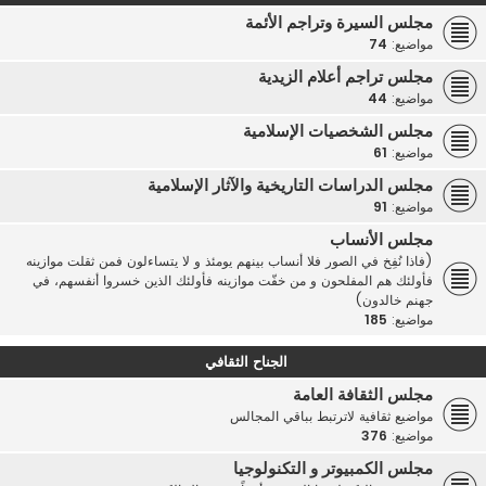
مجلس السيرة وتراجم الأئمة
مواضيع:
74
مجلس تراجم أعلام الزيدية
مواضيع:
44
مجلس الشخصيات الإسلامية
مواضيع:
61
مجلس الدراسات التاريخية والآثار الإسلامية
مواضيع:
91
مجلس الأنساب
(فاذا نُفِخ في الصور فلا أنساب بينهم يومئذ و لا يتساءلون فمن ثقلت موازينه
فأولئك هم المفلحون و من خفّت موازينه فأولئك الذين خسروا أنفسهم، في
جهنم خالدون)
مواضيع:
185
الجناح الثقافي
مجلس الثقافة العامة
مواضيع ثقافية لاترتبط بباقي المجالس
مواضيع:
376
مجلس الكمبيوتر و التكنولوجيا