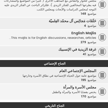
مجلس للحوار والنقاش مع المذاهب الأخرى ( كثيرا من المواضيع والمشاركات
فيه يطرحها المخالفين للفكر الزيدي )، فللزائر الباحث عن الفكر الزيدي عليه
التوجه لمجلس الدراسات والأبحاث ومجلس الكتب.
مواضيع:
148
حَلَقَات مَجالِس آل محمّد العِلميّة
مواضيع:
4
English Majlis
This majlis is for English discussions, researches, articles...
مواضيع:
279
غرفة الزيدية في الإنسبيك
مواضيع:
41
الجناح الإجتماعي
المجلس الإجتماعي العام
مواضيع عامة حول الحياة الإجتماعية في نطاق الأسرة وخارجها
مواضيع:
195
مجلس الأسرة والمرأة
يختص بقضايا الأسرة والمرأة والطفل
مواضيع:
170
الجناح التاريخي