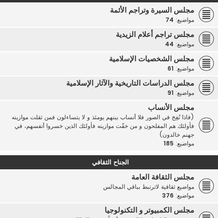
مجلس السيرة وتراجم الأئمة
مواضيع:
74
مجلس تراجم أعلام الزيدية
مواضيع:
44
مجلس الشخصيات الإسلامية
مواضيع:
61
مجلس الدراسات التاريخية والآثار الإسلامية
مواضيع:
91
مجلس الأنساب
(فاذا نُفِخ في الصور فلا أنساب بينهم يومئذ و لا يتساءلون فمن ثقلت موازينه
فأولئك هم المفلحون و من خفّت موازينه فأولئك الذين خسروا أنفسهم، في
جهنم خالدون)
مواضيع:
185
الجناح الثقافي
مجلس الثقافة العامة
مواضيع ثقافية لاترتبط بباقي المجالس
مواضيع:
376
مجلس الكمبيوتر و التكنولوجيا