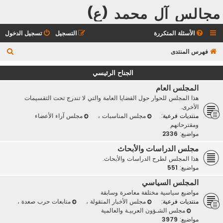
مجالس آل محمد (ع)
الأسئلة المتكررة
التسجيل
تسجيل الدخول
ب
فهرس المنتدى
ح
الجناح الرئيسي
ث
المجلس العام
هذا المجلس للحوار حول القضايا العامة والتي لا تندرج تحت التقسيمات
الأخرى.
منتديات فرعية:
مجلس المناسبات
،
مجلس آراء الأعضاء
ومقترحاتهم
مواضيع:
2336
مجلس الدراسات والأبحاث
هذا المجلس لطرح الدراسات والأبحاث.
مواضيع:
551
المجلس السياسي
مواضيع سياسية مختلفة معاصرة وسابقة
منتديات فرعية:
مجلس الأخبار المنقولة
،
متابعات حرب صعدة
،
مجلس الشـؤون العربيـة والعالمية
مواضيع:
3979