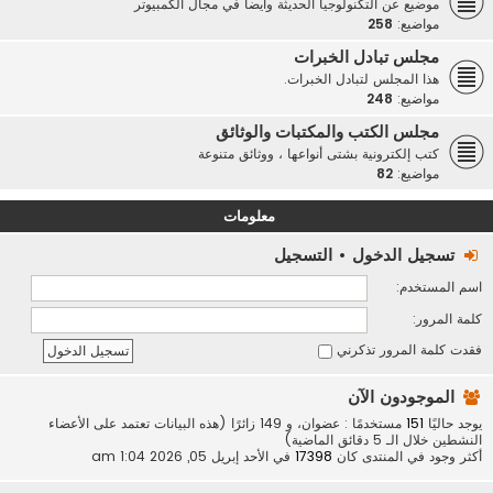
موضيع عن التكنولوجيا الحديثة وأيضاً في مجال الكمبيوتر
مواضيع:
258
مجلس تبادل الخبرات
هذا المجلس لتبادل الخبرات.
مواضيع:
248
مجلس الكتب والمكتبات والوثائق
كتب إلكترونية بشتى أنواعها ، ووثائق متنوعة
مواضيع:
82
معلومات
تسجيل الدخول
•
التسجيل
اسم المستخدم:
كلمة المرور:
فقدت كلمة المرور
تذكرني
الموجودون الآن
يوجد حاليًا
151
مستخدمًا : عضوان، و 149 زائرًا (هذه البيانات تعتمد على الأعضاء
النشطين خلال الـ 5 دقائق الماضية)
أكثر وجود في المنتدى كان
17398
في الأحد إبريل 05, 2026 1:04 am