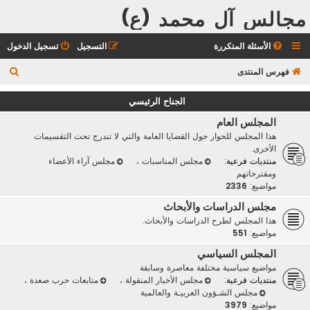
مجالس آل محمد (ع)
الأسئلة المتكررة
التسجيل
تسجيل الدخول
ب
فهرس المنتدى
ح
الجناح الرئيسي
ث
المجلس العام
هذا المجلس للحوار حول القضايا العامة والتي لا تندرج تحت التقسيمات
الأخرى.
منتديات فرعية:
مجلس المناسبات
،
مجلس آراء الأعضاء
ومقترحاتهم
مواضيع:
2336
مجلس الدراسات والأبحاث
هذا المجلس لطرح الدراسات والأبحاث.
مواضيع:
551
المجلس السياسي
مواضيع سياسية مختلفة معاصرة وسابقة
منتديات فرعية:
مجلس الأخبار المنقولة
،
متابعات حرب صعدة
،
مجلس الشـؤون العربيـة والعالمية
مواضيع:
3979