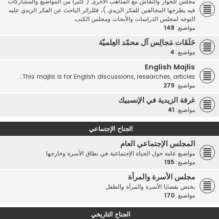
مجلس للحوار والنقاش مع المذاهب الأخرى ( كثيرا من المواضيع والمشاركات
فيه يطرحها المخالفين للفكر الزيدي )، فللزائر الباحث عن الفكر الزيدي عليه
التوجه لمجلس الدراسات والأبحاث ومجلس الكتب.
مواضيع:
148
حَلَقَات مَجالِس آل محمّد العِلميّة
مواضيع:
4
English Majlis
This majlis is for English discussions, researches, articles...
مواضيع:
279
غرفة الزيدية في الإنسبيك
مواضيع:
41
الجناح الإجتماعي
المجلس الإجتماعي العام
مواضيع عامة حول الحياة الإجتماعية في نطاق الأسرة وخارجها
مواضيع:
195
مجلس الأسرة والمرأة
يختص بقضايا الأسرة والمرأة والطفل
مواضيع:
170
الجناح التاريخي