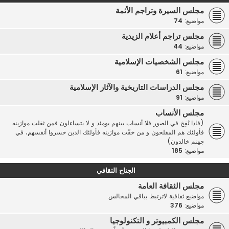
مجلس السيرة وتراجم الأئمة
مواضيع:
74
مجلس تراجم أعلام الزيدية
مواضيع:
44
مجلس الشخصيات الإسلامية
مواضيع:
61
مجلس الدراسات التاريخية والآثار الإسلامية
مواضيع:
91
مجلس الأنساب
(فاذا نُفِخ في الصور فلا أنساب بينهم يومئذ و لا يتساءلون فمن ثقلت موازينه
فأولئك هم المفلحون و من خفّت موازينه فأولئك الذين خسروا أنفسهم، في
جهنم خالدون)
مواضيع:
185
الجناح الثقافي
مجلس الثقافة العامة
مواضيع ثقافية لاترتبط بباقي المجالس
مواضيع:
376
مجلس الكمبيوتر و التكنولوجيا