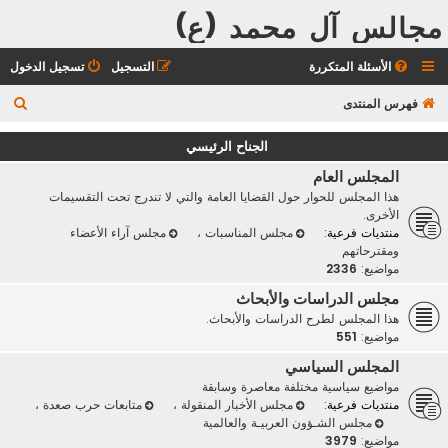
مجالس آل محمد (ع)
الأسئلة المتكررة
التسجيل
تسجيل الدخول
ب
فهرس المنتدى
ح
الجناح الرئيسي
ث
المجلس العام
هذا المجلس للحوار حول القضايا العامة والتي لا تندرج تحت التقسيمات
الأخرى.
منتديات فرعية:
مجلس المناسبات
،
مجلس آراء الأعضاء
ومقترحاتهم
مواضيع:
2336
مجلس الدراسات والأبحاث
هذا المجلس لطرح الدراسات والأبحاث.
مواضيع:
551
المجلس السياسي
مواضيع سياسية مختلفة معاصرة وسابقة
منتديات فرعية:
مجلس الأخبار المنقولة
،
متابعات حرب صعدة
،
مجلس الشـؤون العربيـة والعالمية
مواضيع:
3979