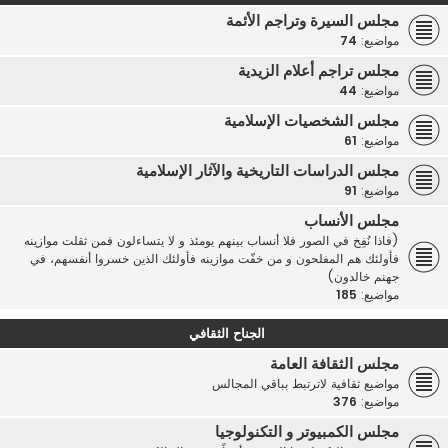
مجلس السيرة وتراجم الأئمة
مواضيع:
74
مجلس تراجم أعلام الزيدية
مواضيع:
44
مجلس الشخصيات الإسلامية
مواضيع:
61
مجلس الدراسات التاريخية والآثار الإسلامية
مواضيع:
91
مجلس الأنساب
(فاذا نُفِخ في الصور فلا أنساب بينهم يومئذ و لا يتساءلون فمن ثقلت موازينه
فأولئك هم المفلحون و من خفّت موازينه فأولئك الذين خسروا أنفسهم، في
جهنم خالدون)
مواضيع:
185
الجناح الثقافي
مجلس الثقافة العامة
مواضيع ثقافية لاترتبط بباقي المجالس
مواضيع:
376
مجلس الكمبيوتر و التكنولوجيا