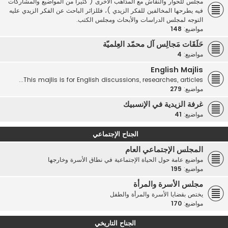
مجلس للحوار والنقاش مع المذاهب الأخرى ( كثيرا من المواضيع والمشاركات
فيه يطرحها المخالفين للفكر الزيدي )، فللزائر الباحث عن الفكر الزيدي عليه
التوجه لمجلس الدراسات والأبحاث ومجلس الكتب.
مواضيع:
148
حَلَقَات مَجالِس آل محمّد العِلميّة
مواضيع:
4
English Majlis
This majlis is for English discussions, researches, articles...
مواضيع:
279
غرفة الزيدية في الإنسبيك
مواضيع:
41
الجناح الإجتماعي
المجلس الإجتماعي العام
مواضيع عامة حول الحياة الإجتماعية في نطاق الأسرة وخارجها
مواضيع:
195
مجلس الأسرة والمرأة
يختص بقضايا الأسرة والمرأة والطفل
مواضيع:
170
الجناح التاريخي