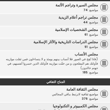
مجلس السيرة وتراجم الأئمة
مواضيع:
74
مجلس تراجم أعلام الزيدية
مواضيع:
44
مجلس الشخصيات الإسلامية
مواضيع:
61
مجلس الدراسات التاريخية والآثار الإسلامية
مواضيع:
91
مجلس الأنساب
(فاذا نُفِخ في الصور فلا أنساب بينهم يومئذ و لا يتساءلون فمن ثقلت موازينه
فأولئك هم المفلحون و من خفّت موازينه فأولئك الذين خسروا أنفسهم، في
جهنم خالدون)
مواضيع:
185
الجناح الثقافي
مجلس الثقافة العامة
مواضيع ثقافية لاترتبط بباقي المجالس
مواضيع:
376
مجلس الكمبيوتر و التكنولوجيا