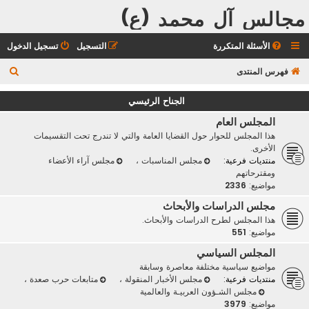
مجالس آل محمد (ع)
الأسئلة المتكررة
التسجيل
تسجيل الدخول
ب
فهرس المنتدى
ح
الجناح الرئيسي
ث
المجلس العام
هذا المجلس للحوار حول القضايا العامة والتي لا تندرج تحت التقسيمات
الأخرى.
منتديات فرعية:
مجلس المناسبات
،
مجلس آراء الأعضاء
ومقترحاتهم
مواضيع:
2336
مجلس الدراسات والأبحاث
هذا المجلس لطرح الدراسات والأبحاث.
مواضيع:
551
المجلس السياسي
مواضيع سياسية مختلفة معاصرة وسابقة
منتديات فرعية:
مجلس الأخبار المنقولة
،
متابعات حرب صعدة
،
مجلس الشـؤون العربيـة والعالمية
مواضيع:
3979