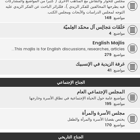
مجلس للحوار والنقاش مع المذاهب الأخرى ( كثيرا من المواضيع والمشاركات
فيه يطرحها المخالفين للفكر الزيدي )، فللزائر الباحث عن الفكر الزيدي عليه
التوجه لمجلس الدراسات والأبحاث ومجلس الكتب.
مواضيع:
148
حَلَقَات مَجالِس آل محمّد العِلميّة
مواضيع:
4
English Majlis
This majlis is for English discussions, researches, articles...
مواضيع:
279
غرفة الزيدية في الإنسبيك
مواضيع:
41
الجناح الإجتماعي
المجلس الإجتماعي العام
مواضيع عامة حول الحياة الإجتماعية في نطاق الأسرة وخارجها
مواضيع:
195
مجلس الأسرة والمرأة
يختص بقضايا الأسرة والمرأة والطفل
مواضيع:
170
الجناح التاريخي