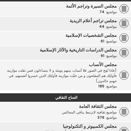
مجلس السيرة وتراجم الأئمة
مواضيع:
74
مجلس تراجم أعلام الزيدية
مواضيع:
44
مجلس الشخصيات الإسلامية
مواضيع:
61
مجلس الدراسات التاريخية والآثار الإسلامية
مواضيع:
91
مجلس الأنساب
(فاذا نُفِخ في الصور فلا أنساب بينهم يومئذ و لا يتساءلون فمن ثقلت موازينه
فأولئك هم المفلحون و من خفّت موازينه فأولئك الذين خسروا أنفسهم، في
جهنم خالدون)
مواضيع:
185
الجناح الثقافي
مجلس الثقافة العامة
مواضيع ثقافية لاترتبط بباقي المجالس
مواضيع:
376
مجلس الكمبيوتر و التكنولوجيا