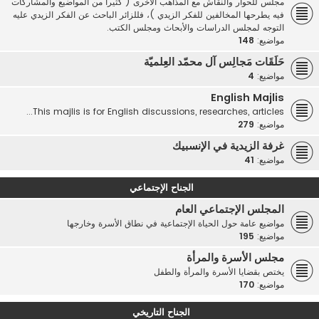
مجلس للحوار والنقاش مع المذاهب الأخرى ( كثيرا من المواضيع والمشاركات
فيه يطرحها المخالفين للفكر الزيدي )، فللزائر الباحث عن الفكر الزيدي عليه
التوجه لمجلس الدراسات والأبحاث ومجلس الكتب.
مواضيع:
148
حَلَقَات مَجالِس آل محمّد العِلميّة
مواضيع:
4
English Majlis
This majlis is for English discussions, researches, articles...
مواضيع:
279
غرفة الزيدية في الإنسبيك
مواضيع:
41
الجناح الإجتماعي
المجلس الإجتماعي العام
مواضيع عامة حول الحياة الإجتماعية في نطاق الأسرة وخارجها
مواضيع:
195
مجلس الأسرة والمرأة
يختص بقضايا الأسرة والمرأة والطفل
مواضيع:
170
الجناح التاريخي