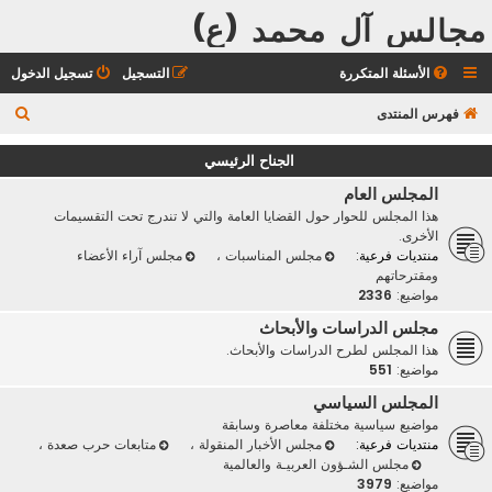
مجالس آل محمد (ع)
الأسئلة المتكررة
التسجيل
تسجيل الدخول
ب
فهرس المنتدى
ح
الجناح الرئيسي
ث
المجلس العام
هذا المجلس للحوار حول القضايا العامة والتي لا تندرج تحت التقسيمات
الأخرى.
منتديات فرعية:
مجلس المناسبات
،
مجلس آراء الأعضاء
ومقترحاتهم
مواضيع:
2336
مجلس الدراسات والأبحاث
هذا المجلس لطرح الدراسات والأبحاث.
مواضيع:
551
المجلس السياسي
مواضيع سياسية مختلفة معاصرة وسابقة
منتديات فرعية:
مجلس الأخبار المنقولة
،
متابعات حرب صعدة
،
مجلس الشـؤون العربيـة والعالمية
مواضيع:
3979