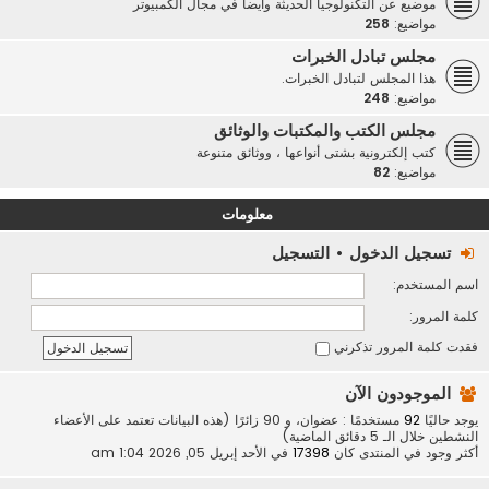
موضيع عن التكنولوجيا الحديثة وأيضاً في مجال الكمبيوتر
مواضيع:
258
مجلس تبادل الخبرات
هذا المجلس لتبادل الخبرات.
مواضيع:
248
مجلس الكتب والمكتبات والوثائق
كتب إلكترونية بشتى أنواعها ، ووثائق متنوعة
مواضيع:
82
معلومات
تسجيل الدخول
•
التسجيل
اسم المستخدم:
كلمة المرور:
فقدت كلمة المرور
تذكرني
الموجودون الآن
يوجد حاليًا
92
مستخدمًا : عضوان، و 90 زائرًا (هذه البيانات تعتمد على الأعضاء
النشطين خلال الـ 5 دقائق الماضية)
أكثر وجود في المنتدى كان
17398
في الأحد إبريل 05, 2026 1:04 am