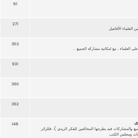
81
271
العلماء الأفاضل.
353
 العلماء ، مع امكانية مشاركة الجميع ...
931
360
362
ى
148
ع والمشاركات فيه يطرحها المخالفين للفكر الزيدي )، فللزائر
بحاث ومجلس الكتب.