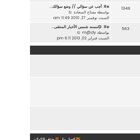
ه
ر
ة
Re: أجب عن سؤالي // وضع سؤالك…
1346
د
م
ش
بواسطة
مفتاح السعادة
آ
ش
ا
السبت نوفمبر 27, 2010 11:49 am
خ
ا
ه
ر
Re: ۞مسند شمس الأخبار المنتقى…
ر
563
د
م
ش
بواسطة
m@dy
ك
آ
ش
ا
السبت فبراير 02, 2013 6:11 pm
ة
خ
ا
ه
ر
ر
د
م
ك
آ
ش
ة
خ
ا
ر
ر
م
ك
ش
ة
ا
ر
ك
ة
اتصل بنا
حذف الكوكيز