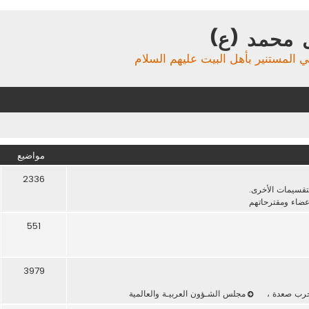
 محمد (ع)
ي المستنير بأهل البيت عليهم السلام
مواضيع
2336
لتقسيمات الأخرى.
عضاء ومقترحاتهم
551
3979
حرب صعدة
،
مجلس الشـؤون العربيـة والعالمية