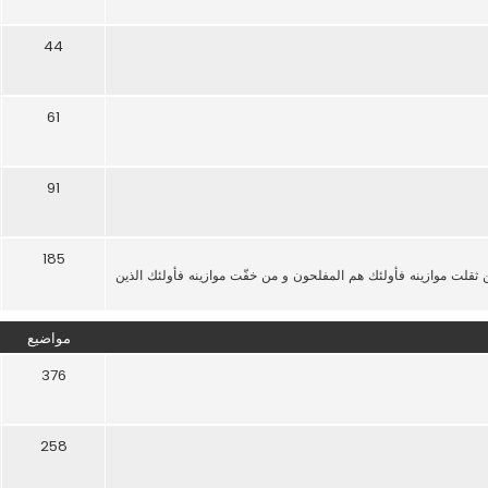
44
61
91
185
من ثقلت موازينه فأولئك هم المفلحون و من خفّت موازينه فأولئك الذين
مواضيع
376
258