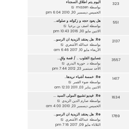
ر
اليوم يتم اطلاق السجناء
د
323
م
ك
ش
بواسطة
mazen
آ
ش
ة
ا
الخميس ديسمبر 30, 2010 6:04 pm
خ
ا
ه
ر
ر
هل يعود حجه و زكواته و صلواته…
551
د
م
ك
ش
بواسطة
اصف بن برخيا
آ
ش
ة
ا
الاثنين مايو 30, 2016 10:43 pm
خ
ا
ه
ر
ر
Re: هل يعتقد الزيدية ان الرسو…
2137
د
م
ك
ش
بواسطة
عبدالله الأشعري
آ
ش
ة
ا
الأربعاء مايو 10, 2017 6:46 am
خ
ا
ه
ر
مَصابيح القلوب .. / قصة واقِ…
ر
3557
د
م
ش
بواسطة
د. حورية البدري
ك
آ
ش
ا
الأحد سبتمبر 23, 2012 7:44 pm
ة
خ
ا
ه
ر
Re: خمسة أشياء نريدها..
ر
1417
د
م
ش
بواسطة
ضوء القمر
ك
آ
ش
ا
الاثنين يناير 03, 2011 12:33 am
ة
خ
ا
ه
ر
Re: فيديو:تشييع المولى السيد …
ر
1634
د
م
ش
بواسطة
صارم الدين الزيدي
ك
آ
ش
ا
الخميس ديسمبر 23, 2010 4:00 am
ة
خ
ا
ه
ر
Re: هل يعتقد الزيدية ان الرسو…
ر
1789
د
م
ش
بواسطة
عبدالله الأشعري
ك
آ
ش
ا
الثلاثاء مايو 09, 2017 7:16 pm
ة
خ
ا