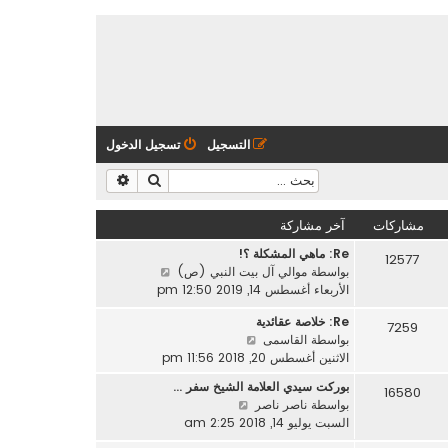
التسجيل
تسجيل الدخول
بحث
بحث متقدم
مشاركات
آخر مشاركة
Re: ماهي المشكلة ؟!
12577
ش
بواسطة
موالي آل بيت النبي (ص)
ا
الأربعاء أغسطس 14, 2019 12:50 pm
ه
Re: خلاصة عقائدية
د
7259
ش
بواسطة
القاسمى
آ
ا
الاثنين أغسطس 20, 2018 11:56 pm
خ
ه
ر
بوركت سيدي العلامة الشيخ سفر …
16580
د
م
ش
بواسطة
ناصر ناصر
آ
ش
ا
السبت يوليو 14, 2018 2:25 am
خ
ا
ه
ر