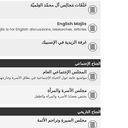
حَلَقَات مَجالِس آل محمّد العِلميّة
English Majlis
lis is for English discussions, researches, articles...
غرفة الزيدية في الإنسبيك
الجناح الإجتماعي
المجلس الإجتماعي العام
مواضيع عامة حول الحياة الإجتماعية في نطاق الأسرة وخارجها
مجلس الأسرة والمرأة
يختص بقضايا الأسرة والمرأة والطفل
الجناح التاريخي
مجلس السيرة وتراجم الأئمة