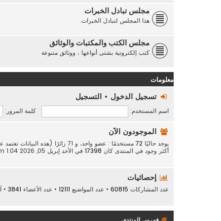
مجلس تبادل الخبرات
هذا المجلس لتبادل الخبرات.
مجلس الكتب والمكتبات والوثائق
كتب إلكترونية بشتى أنواعها ، ووثائق متنوعة
معلومات
تسجيل الدخول
•
التسجيل
اسم المستخدم:
كلمة المرور:
الموجودون الآن
يوجد حاليًا
72
مستخدمًا : عضو واحد، و 71 زائرًا (هذه البيانات تعتمد على الأعضاء النشطين خلال الـ 5 دقائق الماضية)
أكثر وجود في المنتدى كان
17398
في الأحد إبريل 05, 2026 1:04 am
إحصائيات
عدد المشاركات
60815
• عدد المواضيع
12111
• عدد الأعضاء
3841
• آ
فهرس المنتدى