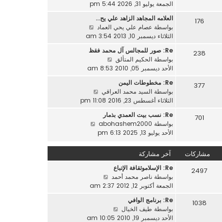
ا
الجمعة يوليو 31, 2026 5:44 pm
م
ك
ه
ش
ة
العلامه المجاهد الزاهد علي يح…
176
د
ا
ش
بواسطة
عصام علي يحي العماد
آ
ر
ا
الثلاثاء ديسمبر 10, 2013 3:54 am
خ
ك
ه
ر
ة
Re: صور للمجالس آل محمد فقظ
238
د
م
ش
بواسطة
الحكيم المتألق
آ
ش
ا
الأحد ديسمبر 05, 2010 8:53 am
خ
ا
ه
ر
Re: مخطوطات اليمن
ر
377
د
م
ش
بواسطة
السيد محمد العراقي
ك
آ
ش
ا
الثلاثاء أغسطس 23, 2016 11:08 pm
ة
خ
ا
ه
ر
Re: نسب بيت العمدي بذمار
ر
701
د
م
ش
بواسطة
abohashem2000
ك
آ
ش
ا
الأحد يوليو 13, 2025 6:13 pm
ة
خ
ا
ه
ر
ر
د
مشاركات
آخر مشاركة
م
ك
آ
ش
ة
Re: الإسلاموثقافة الإتباع
خ
2497
ا
ش
بواسطة
ناصر محمد أحمد
ر
ر
ا
الجمعة أكتوبر 12, 2012 2:37 am
م
ك
ه
ش
ة
Re: برنامج الوافي
1038
د
ا
ش
بواسطة
طيف الخيال
آ
ر
ا
الأحد ديسمبر 19, 2010 10:05 am
خ
ك