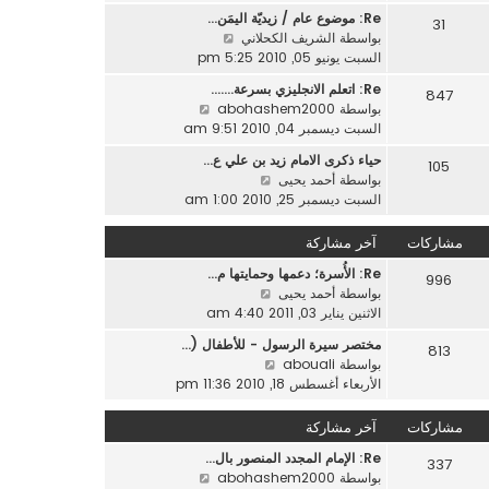
ه
ر
ر
Re: موضوع عام / زيديّة اليمَن…
د
31
م
ك
ش
بواسطة
الشريف الكحلاني
آ
ش
ة
ا
السبت يونيو 05, 2010 5:25 pm
خ
ا
ه
ر
ر
Re: اتعلم الانجليزي بسرعة....…
847
د
م
ك
ش
بواسطة
abohashem2000
آ
ش
ة
ا
السبت ديسمبر 04, 2010 9:51 am
خ
ا
ه
ر
ر
حياء ذكرى الامام زيد بن علي ع…
105
د
م
ش
ك
بواسطة
أحمد يحيى
آ
ش
ا
ة
السبت ديسمبر 25, 2010 1:00 am
خ
ا
ه
ر
ر
د
مشاركات
آخر مشاركة
م
ك
آ
ش
ة
Re: الأُسرة؛ دعمها وحمايتها م…
خ
996
ا
ش
بواسطة
أحمد يحيى
ر
ر
ا
الاثنين يناير 03, 2011 4:40 am
م
ك
ه
ش
ة
مختصر سيرة الرسول - للأطفال (…
813
د
ا
ش
بواسطة
abouali
آ
ر
ا
الأربعاء أغسطس 18, 2010 11:36 pm
خ
ك
ه
ر
ة
د
مشاركات
آخر مشاركة
م
آ
ش
Re: الإمام المجدد المنصور بال…
خ
337
ا
ش
بواسطة
abohashem2000
ر
ر