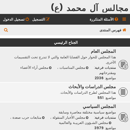
مجالس آل محمد (ع)
الأسئلة المتكررة
التسجيل
تسجيل الدخول
ب
فهرس المنتدى
ح
الجناح الرئيسي
ث
المجلس العام
هذا المجلس للحوار حول القضايا العامة والتي لا تندرج تحت التقسيمات
الأخرى.
منتديات فرعية:
مجلس المناسبات
،
مجلس آراء الأعضاء
ومقترحاتهم
مواضيع:
2336
مجلس الدراسات والأبحاث
هذا المجلس لطرح الدراسات والأبحاث.
مواضيع:
551
المجلس السياسي
مواضيع سياسية مختلفة معاصرة وسابقة
منتديات فرعية:
مجلس الأخبار المنقولة
،
متابعات حرب صعدة
،
مجلس الشـؤون العربيـة والعالمية
مواضيع:
3979