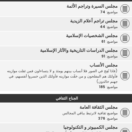
مجلس السيرة وتراجم الأئمة
مواضيع:
74
مجلس تراجم أعلام الزيدية
مواضيع:
44
مجلس الشخصيات الإسلامية
مواضيع:
61
مجلس الدراسات التاريخية والآثار الإسلامية
مواضيع:
91
مجلس الأنساب
(فاذا نُفِخ في الصور فلا أنساب بينهم يومئذ و لا يتساءلون فمن ثقلت موازينه
فأولئك هم المفلحون و من خفّت موازينه فأولئك الذين خسروا أنفسهم، في
جهنم خالدون)
مواضيع:
185
الجناح الثقافي
مجلس الثقافة العامة
مواضيع ثقافية لاترتبط بباقي المجالس
مواضيع:
376
مجلس الكمبيوتر و التكنولوجيا