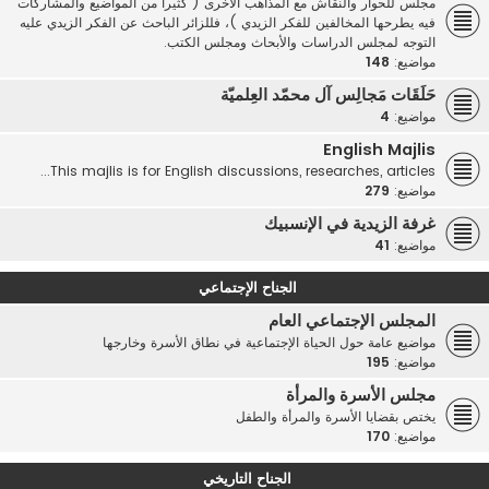
مجلس للحوار والنقاش مع المذاهب الأخرى ( كثيرا من المواضيع والمشاركات
فيه يطرحها المخالفين للفكر الزيدي )، فللزائر الباحث عن الفكر الزيدي عليه
التوجه لمجلس الدراسات والأبحاث ومجلس الكتب.
مواضيع:
148
حَلَقَات مَجالِس آل محمّد العِلميّة
مواضيع:
4
English Majlis
This majlis is for English discussions, researches, articles...
مواضيع:
279
غرفة الزيدية في الإنسبيك
مواضيع:
41
الجناح الإجتماعي
المجلس الإجتماعي العام
مواضيع عامة حول الحياة الإجتماعية في نطاق الأسرة وخارجها
مواضيع:
195
مجلس الأسرة والمرأة
يختص بقضايا الأسرة والمرأة والطفل
مواضيع:
170
الجناح التاريخي