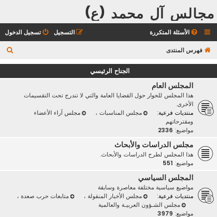
مجالس آل محمد (ع)
الأسئلة المتكررة
التسجيل
تسجيل الدخول
ب
فهرس المنتدى
ح
الجناح الرئيسي
ث
المجلس العام
هذا المجلس للحوار حول القضايا العامة والتي لا تندرج تحت التقسيمات
الأخرى.
منتديات فرعية:
مجلس المناسبات
،
مجلس آراء الأعضاء
ومقترحاتهم
مواضيع:
2336
مجلس الدراسات والأبحاث
هذا المجلس لطرح الدراسات والأبحاث.
مواضيع:
551
المجلس السياسي
مواضيع سياسية مختلفة معاصرة وسابقة
منتديات فرعية:
مجلس الأخبار المنقولة
،
متابعات حرب صعدة
،
مجلس الشـؤون العربيـة والعالمية
مواضيع:
3979