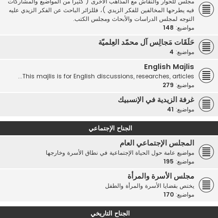
مجلس للحوار والنقاش مع المذاهب الأخرى ( كثيرا من المواضيع والمشاركات
فيه يطرحها المخالفين للفكر الزيدي )، فللزائر الباحث عن الفكر الزيدي عليه
التوجه لمجلس الدراسات والأبحاث ومجلس الكتب.
مواضيع:
148
حَلَقَات مَجالِس آل محمّد العِلميّة
مواضيع:
4
English Majlis
This majlis is for English discussions, researches, articles...
مواضيع:
279
غرفة الزيدية في الإنسبيك
مواضيع:
41
الجناح الإجتماعي
المجلس الإجتماعي العام
مواضيع عامة حول الحياة الإجتماعية في نطاق الأسرة وخارجها
مواضيع:
195
مجلس الأسرة والمرأة
يختص بقضايا الأسرة والمرأة والطفل
مواضيع:
170
الجناح التاريخي