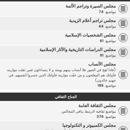
مجلس السيرة وتراجم الأئمة
مواضيع:
74
مجلس تراجم أعلام الزيدية
مواضيع:
44
مجلس الشخصيات الإسلامية
مواضيع:
61
مجلس الدراسات التاريخية والآثار الإسلامية
مواضيع:
91
مجلس الأنساب
(فاذا نُفِخ في الصور فلا أنساب بينهم يومئذ و لا يتساءلون فمن ثقلت موازينه
فأولئك هم المفلحون و من خفّت موازينه فأولئك الذين خسروا أنفسهم، في
جهنم خالدون)
مواضيع:
185
الجناح الثقافي
مجلس الثقافة العامة
مواضيع ثقافية لاترتبط بباقي المجالس
مواضيع:
376
مجلس الكمبيوتر و التكنولوجيا