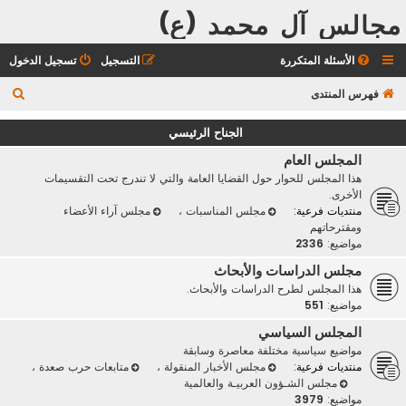
مجالس آل محمد (ع)
الأسئلة المتكررة
التسجيل
تسجيل الدخول
ب
فهرس المنتدى
ح
الجناح الرئيسي
ث
المجلس العام
هذا المجلس للحوار حول القضايا العامة والتي لا تندرج تحت التقسيمات
الأخرى.
منتديات فرعية:
مجلس المناسبات
،
مجلس آراء الأعضاء
ومقترحاتهم
مواضيع:
2336
مجلس الدراسات والأبحاث
هذا المجلس لطرح الدراسات والأبحاث.
مواضيع:
551
المجلس السياسي
مواضيع سياسية مختلفة معاصرة وسابقة
منتديات فرعية:
مجلس الأخبار المنقولة
،
متابعات حرب صعدة
،
مجلس الشـؤون العربيـة والعالمية
مواضيع:
3979