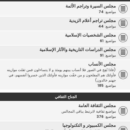
مجلس السيرة وتراجم الأئمة
مواضيع:
74
مجلس تراجم أعلام الزيدية
مواضيع:
44
مجلس الشخصيات الإسلامية
مواضيع:
61
مجلس الدراسات التاريخية والآثار الإسلامية
مواضيع:
91
مجلس الأنساب
(فاذا نُفِخ في الصور فلا أنساب بينهم يومئذ و لا يتساءلون فمن ثقلت موازينه
فأولئك هم المفلحون و من خفّت موازينه فأولئك الذين خسروا أنفسهم، في
جهنم خالدون)
مواضيع:
185
الجناح الثقافي
مجلس الثقافة العامة
مواضيع ثقافية لاترتبط بباقي المجالس
مواضيع:
376
مجلس الكمبيوتر و التكنولوجيا