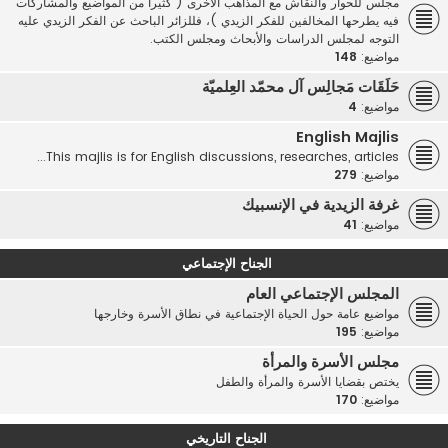
مجلس للحوار والنقاش مع المذاهب الأخرى ( كثيرا من المواضيع والمشاركات
فيه يطرحها المخالفين للفكر الزيدي )، فللزائر الباحث عن الفكر الزيدي عليه
التوجه لمجلس الدراسات والأبحاث ومجلس الكتب.
مواضيع:
148
حَلَقَات مَجالِس آل محمّد العِلميّة
مواضيع:
4
English Majlis
This majlis is for English discussions, researches, articles...
مواضيع:
279
غرفة الزيدية في الإنسبيك
مواضيع:
41
الجناح الإجتماعي
المجلس الإجتماعي العام
مواضيع عامة حول الحياة الإجتماعية في نطاق الأسرة وخارجها
مواضيع:
195
مجلس الأسرة والمرأة
يختص بقضايا الأسرة والمرأة والطفل
مواضيع:
170
الجناح التاريخي