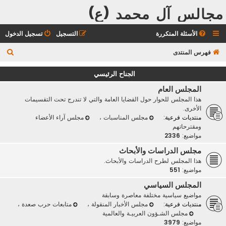
مجالس آل محمد (ع)
الأسئلة المتكررة
التسجيل
تسجيل الدخول
ب
فهرس المنتدى
ح
الجناح الرئيسي
ث
المجلس العام
هذا المجلس للحوار حول القضايا العامة والتي لا تندرج تحت التقسيمات
الأخرى.
منتديات فرعية:
مجلس المناسبات
،
مجلس آراء الأعضاء
ومقترحاتهم
مواضيع:
2336
مجلس الدراسات والأبحاث
هذا المجلس لطرح الدراسات والأبحاث.
مواضيع:
551
المجلس السياسي
مواضيع سياسية مختلفة معاصرة وسابقة
منتديات فرعية:
مجلس الأخبار المنقولة
،
متابعات حرب صعدة
،
مجلس الشـؤون العربيـة والعالمية
مواضيع:
3979