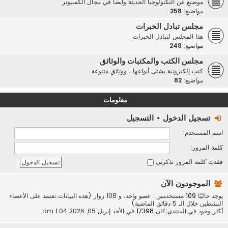
موضيع عن التكنولوجيا الحديثة وأيضاً في مجال الكمبيوتر
مواضيع:
258
مجلس تبادل الخبرات
هذا المجلس لتبادل الخبرات.
مواضيع:
248
مجلس الكتب والمكتبات والوثائق
كتب إلكترونية بشتى أنواعها ، ووثائق متنوعة
مواضيع:
82
معلومات
تسجيل الدخول
•
التسجيل
اسم المستخدم:
كلمة المرور:
فقدت كلمة المرور
تذكرني
الموجودون الآن
يوجد حاليًا
109
مستخدمين : عضو واحد، و 108 زوار (هذه البيانات تعتمد على الأعضاء
النشطين خلال الـ 5 دقائق الماضية)
أكثر وجود في المنتدى كان
17398
في الأحد إبريل 05, 2026 1:04 am