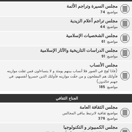
مجلس السيرة وتراجم الأئمة
مواضيع:
74
مجلس تراجم أعلام الزيدية
مواضيع:
44
مجلس الشخصيات الإسلامية
مواضيع:
61
مجلس الدراسات التاريخية والآثار الإسلامية
مواضيع:
91
مجلس الأنساب
(فاذا نُفِخ في الصور فلا أنساب بينهم يومئذ و لا يتساءلون فمن ثقلت موازينه
فأولئك هم المفلحون و من خفّت موازينه فأولئك الذين خسروا أنفسهم، في
جهنم خالدون)
مواضيع:
185
الجناح الثقافي
مجلس الثقافة العامة
مواضيع ثقافية لاترتبط بباقي المجالس
مواضيع:
376
مجلس الكمبيوتر و التكنولوجيا