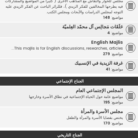
مجلس للحوار والنقاش مع المذاهب الأخرى ( كثيرا من المواضيع والمشاركات
فيه يطرحها المخالفين للفكر الزيدي )، فللزائر الباحث عن الفكر الزيدي عليه
التوجه لمجلس الدراسات والأبحاث ومجلس الكتب.
مواضيع:
148
حَلَقَات مَجالِس آل محمّد العِلميّة
مواضيع:
4
English Majlis
This majlis is for English discussions, researches, articles...
مواضيع:
279
غرفة الزيدية في الإنسبيك
مواضيع:
41
الجناح الإجتماعي
المجلس الإجتماعي العام
مواضيع عامة حول الحياة الإجتماعية في نطاق الأسرة وخارجها
مواضيع:
195
مجلس الأسرة والمرأة
يختص بقضايا الأسرة والمرأة والطفل
مواضيع:
170
الجناح التاريخي