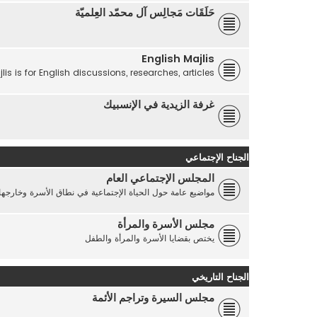
حَلَقَات مَجالِس آل محمّد العِلميّة
English Majlis
lis is for English discussions, researches, articles...
غرفة الزيدية في الإنسبيك
الجناح الإجتماعي
المجلس الإجتماعي العام
مواضيع عامة حول الحياة الإجتماعية في نطاق الأسرة وخارجها
مجلس الأسرة والمرأة
يختص بقضايا الأسرة والمرأة والطفل
الجناح التاريخي
مجلس السيرة وتراجم الأئمة