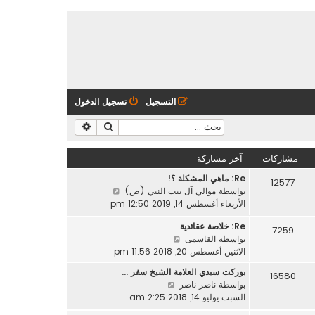
التسجيل
تسجيل الدخول
بحث
بحث متقدم
مشاركات
آخر مشاركة
Re: ماهي المشكلة ؟!
12577
ش
بواسطة
موالي آل بيت النبي (ص)
ا
الأربعاء أغسطس 14, 2019 12:50 pm
ه
Re: خلاصة عقائدية
د
7259
ش
بواسطة
القاسمى
آ
ا
الاثنين أغسطس 20, 2018 11:56 pm
خ
ه
ر
بوركت سيدي العلامة الشيخ سفر …
16580
د
م
ش
بواسطة
ناصر ناصر
آ
ش
ا
السبت يوليو 14, 2018 2:25 am
خ
ا
ه
ر