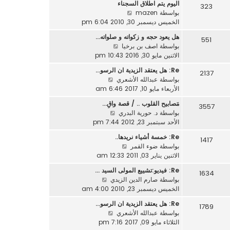
ر
اليوم يتم اطلاق السجناء
د
323
م
ك
ش
بواسطة
mazen
آ
ش
ة
ا
الخميس ديسمبر 30, 2010 6:04 pm
خ
ا
ه
ر
ر
هل يعود حجه و زكواته و صلواته…
551
د
م
ك
ش
بواسطة
اصف بن برخيا
آ
ش
ة
ا
الاثنين مايو 30, 2016 10:43 pm
خ
ا
ه
ر
ر
Re: هل يعتقد الزيدية ان الرسو…
2137
د
م
ك
ش
بواسطة
عبدالله الأشعري
آ
ش
ة
ا
الأربعاء مايو 10, 2017 6:46 am
خ
ا
ه
ر
مَصابيح القلوب .. / قصة واقِ…
ر
3557
د
م
ش
بواسطة
د. حورية البدري
ك
آ
ش
ا
الأحد سبتمبر 23, 2012 7:44 pm
ة
خ
ا
ه
ر
Re: خمسة أشياء نريدها..
ر
1417
د
م
ش
بواسطة
ضوء القمر
ك
آ
ش
ا
الاثنين يناير 03, 2011 12:33 am
ة
خ
ا
ه
ر
Re: فيديو:تشييع المولى السيد …
ر
1634
د
م
ش
بواسطة
صارم الدين الزيدي
ك
آ
ش
ا
الخميس ديسمبر 23, 2010 4:00 am
ة
خ
ا
ه
ر
Re: هل يعتقد الزيدية ان الرسو…
ر
1789
د
م
ش
بواسطة
عبدالله الأشعري
ك
آ
ش
ا
الثلاثاء مايو 09, 2017 7:16 pm
ة
خ
ا