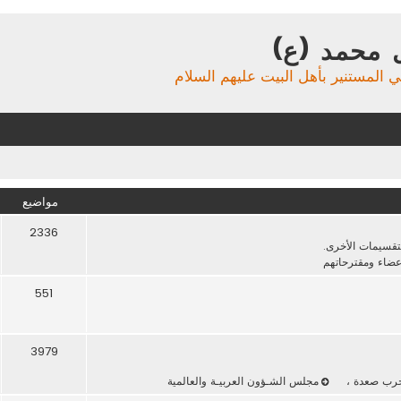
 محمد (ع)
ي المستنير بأهل البيت عليهم السلام
مواضيع
2336
لتقسيمات الأخرى.
عضاء ومقترحاتهم
551
3979
حرب صعدة
،
مجلس الشـؤون العربيـة والعالمية