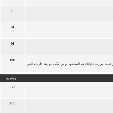
44
61
91
185
من ثقلت موازينه فأولئك هم المفلحون و من خفّت موازينه فأولئك الذين
مواضيع
376
258