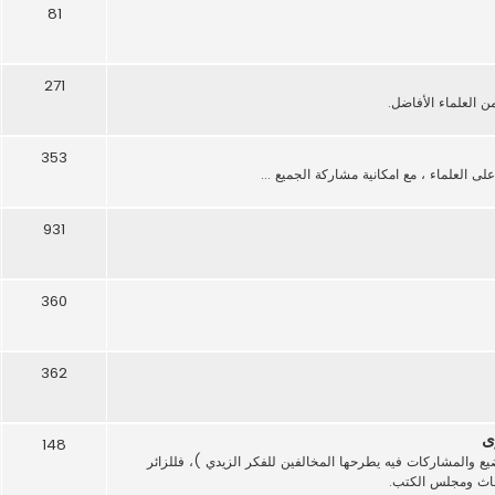
81
271
العلماء الأفاضل.
353
 العلماء ، مع امكانية مشاركة الجميع ...
931
360
362
ى
148
ع والمشاركات فيه يطرحها المخالفين للفكر الزيدي )، فللزائر
بحاث ومجلس الكتب.