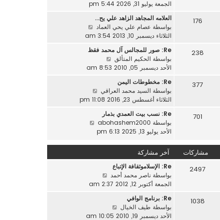
ا
الجمعة يوليو 31, 2026 5:44 pm
م
ك
ه
ش
ة
العلامه المجاهد الزاهد علي يح…
176
د
ا
ش
بواسطة
عصام علي يحي العماد
آ
ر
ا
الثلاثاء ديسمبر 10, 2013 3:54 am
خ
ك
ه
ر
ة
Re: صور للمجالس آل محمد فقظ
238
د
م
ش
بواسطة
الحكيم المتألق
آ
ش
ا
الأحد ديسمبر 05, 2010 8:53 am
خ
ا
ه
ر
Re: مخطوطات اليمن
ر
377
د
م
ش
بواسطة
السيد محمد العراقي
ك
آ
ش
ا
الثلاثاء أغسطس 23, 2016 11:08 pm
ة
خ
ا
ه
ر
Re: نسب بيت العمدي بذمار
ر
701
د
م
ش
بواسطة
abohashem2000
ك
آ
ش
ا
الأحد يوليو 13, 2025 6:13 pm
ة
خ
ا
ه
ر
ر
د
مشاركات
آخر مشاركة
م
ك
آ
ش
ة
Re: الإسلاموثقافة الإتباع
خ
2497
ا
ش
بواسطة
ناصر محمد أحمد
ر
ر
ا
الجمعة أكتوبر 12, 2012 2:37 am
م
ك
ه
ش
ة
Re: برنامج الوافي
1038
د
ا
ش
بواسطة
طيف الخيال
آ
ر
ا
الأحد ديسمبر 19, 2010 10:05 am
خ
ك