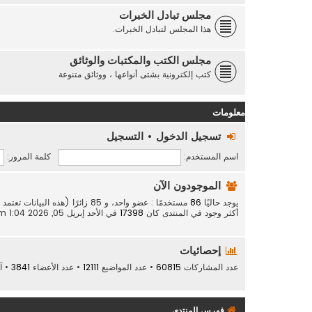
مجلس تبادل الخبرات
هذا المجلس لتبادل الخبرات.
مجلس الكتب والمكتبات والوثائق
كتب إلكترونية بشتى أنواعها ، ووثائق متنوعة
معلومات
تسجيل الدخول
•
التسجيل
اسم المستخدم:
كلمة المرور:
الموجودون الآن
يوجد حاليًا
86
مستخدمًا : عضو واحد، و 85 زائرًا (هذه البيانات تعتمد على الأعضاء النشطين خلال الـ 5 دقائق الماضية)
أكثر وجود في المنتدى كان
17398
في الأحد إبريل 05, 2026 1:04 am
إحصائيات
عدد المشاركات
60815
• عدد المواضيع
12111
• عدد الأعضاء
3841
• آ
فهرس المنتدى