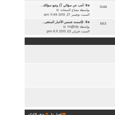
ه
ر
ة
Re: أجب عن سؤالي // وضع سؤالك…
1346
د
م
ش
بواسطة
مفتاح السعادة
آ
ش
ا
السبت نوفمبر 27, 2010 11:49 am
خ
ا
ه
ر
Re: ۞مسند شمس الأخبار المنتقى…
ر
563
د
م
ش
بواسطة
m@dy
ك
آ
ش
ا
السبت فبراير 02, 2013 6:11 pm
ة
خ
ا
ه
ر
ر
د
م
ك
آ
ش
ة
خ
ا
ر
ر
م
ك
ش
ة
ا
ر
ك
ة
اتصل بنا
حذف الكوكيز