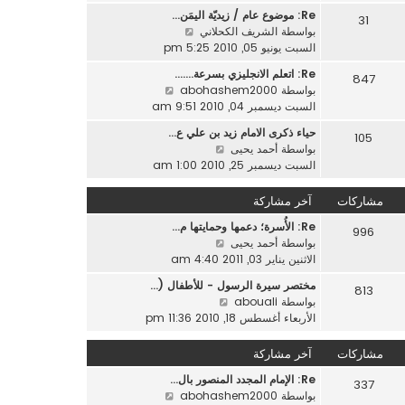
ه
ر
ر
Re: موضوع عام / زيديّة اليمَن…
د
31
م
ك
ش
بواسطة
الشريف الكحلاني
آ
ش
ة
ا
السبت يونيو 05, 2010 5:25 pm
خ
ا
ه
ر
ر
Re: اتعلم الانجليزي بسرعة....…
847
د
م
ك
ش
بواسطة
abohashem2000
آ
ش
ة
ا
السبت ديسمبر 04, 2010 9:51 am
خ
ا
ه
ر
ر
حياء ذكرى الامام زيد بن علي ع…
105
د
م
ش
ك
بواسطة
أحمد يحيى
آ
ش
ا
ة
السبت ديسمبر 25, 2010 1:00 am
خ
ا
ه
ر
ر
د
مشاركات
آخر مشاركة
م
ك
آ
ش
ة
Re: الأُسرة؛ دعمها وحمايتها م…
خ
996
ا
ش
بواسطة
أحمد يحيى
ر
ر
ا
الاثنين يناير 03, 2011 4:40 am
م
ك
ه
ش
ة
مختصر سيرة الرسول - للأطفال (…
813
د
ا
ش
بواسطة
abouali
آ
ر
ا
الأربعاء أغسطس 18, 2010 11:36 pm
خ
ك
ه
ر
ة
د
مشاركات
آخر مشاركة
م
آ
ش
Re: الإمام المجدد المنصور بال…
خ
337
ا
ش
بواسطة
abohashem2000
ر
ر