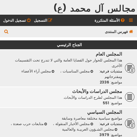
مجالس آل محمد (ع)
الأسئلة المتكررة
التسجيل
تسجيل الدخول
ب
فهرس المنتدى
ح
الجناح الرئيسي
ث
المجلس العام
هذا المجلس للحوار حول القضايا العامة والتي لا تندرج تحت التقسيمات
الأخرى.
منتديات فرعية:
مجلس المناسبات
،
مجلس آراء الأعضاء
ومقترحاتهم
مواضيع:
2336
مجلس الدراسات والأبحاث
هذا المجلس لطرح الدراسات والأبحاث.
مواضيع:
551
المجلس السياسي
مواضيع سياسية مختلفة معاصرة وسابقة
منتديات فرعية:
مجلس الأخبار المنقولة
،
متابعات حرب صعدة
،
مجلس الشـؤون العربيـة والعالمية
مواضيع:
3979