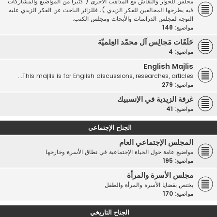
مجلس للحوار والنقاش مع المذاهب الأخرى ( كثيرا من المواضيع والمشاركات
فيه يطرحها المخالفين للفكر الزيدي )، فللزائر الباحث عن الفكر الزيدي عليه
التوجه لمجلس الدراسات والأبحاث ومجلس الكتب.
مواضيع:
148
حَلَقَات مَجالِس آل محمّد العِلميّة
مواضيع:
4
English Majlis
This majlis is for English discussions, researches, articles...
مواضيع:
279
غرفة الزيدية في الإنسبيك
مواضيع:
41
الجناح الإجتماعي
المجلس الإجتماعي العام
مواضيع عامة حول الحياة الإجتماعية في نطاق الأسرة وخارجها
مواضيع:
195
مجلس الأسرة والمرأة
يختص بقضايا الأسرة والمرأة والطفل
مواضيع:
170
الجناح التاريخي