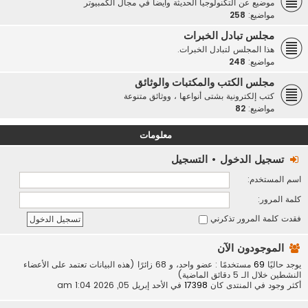
موضيع عن التكنولوجيا الحديثة وأيضاً في مجال الكمبيوتر
مواضيع:
258
مجلس تبادل الخبرات
هذا المجلس لتبادل الخبرات.
مواضيع:
248
مجلس الكتب والمكتبات والوثائق
كتب إلكترونية بشتى أنواعها ، ووثائق متنوعة
مواضيع:
82
معلومات
تسجيل الدخول
•
التسجيل
اسم المستخدم:
كلمة المرور:
فقدت كلمة المرور
تذكرني
الموجودون الآن
يوجد حاليًا
69
مستخدمًا : عضو واحد، و 68 زائرًا (هذه البيانات تعتمد على الأعضاء
النشطين خلال الـ 5 دقائق الماضية)
أكثر وجود في المنتدى كان
17398
في الأحد إبريل 05, 2026 1:04 am