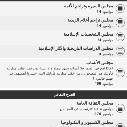
مجلس السيرة وتراجم الأئمة
مواضيع:
74
مجلس تراجم أعلام الزيدية
مواضيع:
44
مجلس الشخصيات الإسلامية
مواضيع:
61
مجلس الدراسات التاريخية والآثار الإسلامية
مواضيع:
91
مجلس الأنساب
(فاذا نُفِخ في الصور فلا أنساب بينهم يومئذ و لا يتساءلون فمن ثقلت موازينه
فأولئك هم المفلحون و من خفّت موازينه فأولئك الذين خسروا أنفسهم، في
جهنم خالدون)
مواضيع:
185
الجناح الثقافي
مجلس الثقافة العامة
مواضيع ثقافية لاترتبط بباقي المجالس
مواضيع:
376
مجلس الكمبيوتر و التكنولوجيا