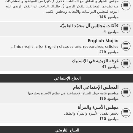
مجلس للحوار والنقاش مع المذاهب الأخرى ( كثيرا من المواضيع والمشاركات
فيه يطرحها المخالفين للفكر الزيدي )، فللزائر الباحث عن الفكر الزيدي عليه
التوجه لمجلس الدراسات والأبحاث ومجلس الكتب.
مواضيع:
148
حَلَقَات مَجالِس آل محمّد العِلميّة
مواضيع:
4
English Majlis
This majlis is for English discussions, researches, articles...
مواضيع:
279
غرفة الزيدية في الإنسبيك
مواضيع:
41
الجناح الإجتماعي
المجلس الإجتماعي العام
مواضيع عامة حول الحياة الإجتماعية في نطاق الأسرة وخارجها
مواضيع:
195
مجلس الأسرة والمرأة
يختص بقضايا الأسرة والمرأة والطفل
مواضيع:
170
الجناح التاريخي