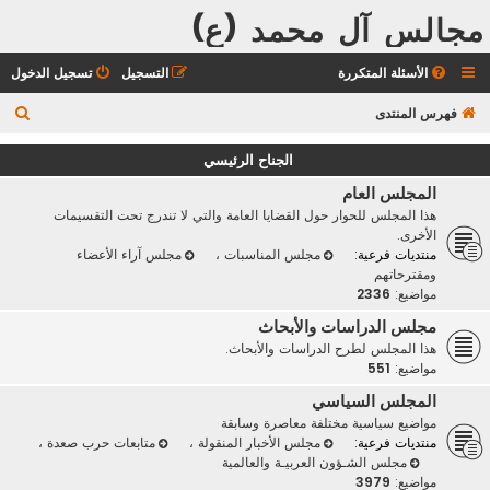
مجالس آل محمد (ع)
الأسئلة المتكررة
التسجيل
تسجيل الدخول
ب
فهرس المنتدى
ح
الجناح الرئيسي
ث
المجلس العام
هذا المجلس للحوار حول القضايا العامة والتي لا تندرج تحت التقسيمات
الأخرى.
منتديات فرعية:
مجلس المناسبات
،
مجلس آراء الأعضاء
ومقترحاتهم
مواضيع:
2336
مجلس الدراسات والأبحاث
هذا المجلس لطرح الدراسات والأبحاث.
مواضيع:
551
المجلس السياسي
مواضيع سياسية مختلفة معاصرة وسابقة
منتديات فرعية:
مجلس الأخبار المنقولة
،
متابعات حرب صعدة
،
مجلس الشـؤون العربيـة والعالمية
مواضيع:
3979