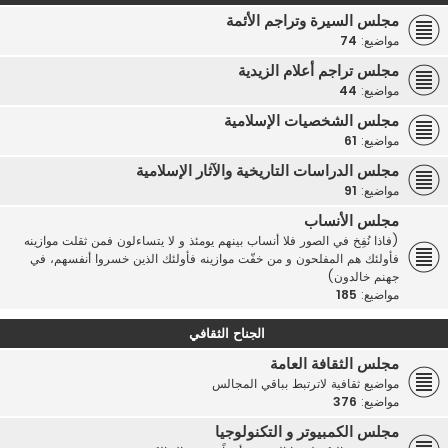
مجلس السيرة وتراجم الأئمة
مواضيع:
74
مجلس تراجم أعلام الزيدية
مواضيع:
44
مجلس الشخصيات الإسلامية
مواضيع:
61
مجلس الدراسات التاريخية والآثار الإسلامية
مواضيع:
91
مجلس الأنساب
(فاذا نُفِخ في الصور فلا أنساب بينهم يومئذ و لا يتساءلون فمن ثقلت موازينه
فأولئك هم المفلحون و من خفّت موازينه فأولئك الذين خسروا أنفسهم، في
جهنم خالدون)
مواضيع:
185
الجناح الثقافي
مجلس الثقافة العامة
مواضيع ثقافية لاترتبط بباقي المجالس
مواضيع:
376
مجلس الكمبيوتر و التكنولوجيا