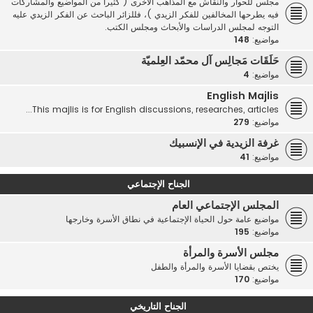
مجلس للحوار والنقاش مع المذاهب الأخرى ( كثيرا من المواضيع والمشاركات
فيه يطرحها المخالفين للفكر الزيدي )، فللزائر الباحث عن الفكر الزيدي عليه
التوجه لمجلس الدراسات والأبحاث ومجلس الكتب.
مواضيع:
148
حَلَقَات مَجالِس آل محمّد العِلميّة
مواضيع:
4
English Majlis
This majlis is for English discussions, researches, articles...
مواضيع:
279
غرفة الزيدية في الإنسبيك
مواضيع:
41
الجناح الإجتماعي
المجلس الإجتماعي العام
مواضيع عامة حول الحياة الإجتماعية في نطاق الأسرة وخارجها
مواضيع:
195
مجلس الأسرة والمرأة
يختص بقضايا الأسرة والمرأة والطفل
مواضيع:
170
الجناح التاريخي