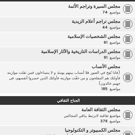
مجلس السيرة وتراجم الأئمة
مواضيع:
74
مجلس تراجم أعلام الزيدية
مواضيع:
44
مجلس الشخصيات الإسلامية
مواضيع:
61
مجلس الدراسات التاريخية والآثار الإسلامية
مواضيع:
91
مجلس الأنساب
(فاذا نُفِخ في الصور فلا أنساب بينهم يومئذ و لا يتساءلون فمن ثقلت موازينه
فأولئك هم المفلحون و من خفّت موازينه فأولئك الذين خسروا أنفسهم، في
جهنم خالدون)
مواضيع:
185
الجناح الثقافي
مجلس الثقافة العامة
مواضيع ثقافية لاترتبط بباقي المجالس
مواضيع:
376
مجلس الكمبيوتر و التكنولوجيا