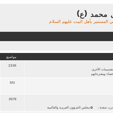
 محمد (ع)
ي المستنير بأهل البيت عليهم السلام
مواضيع
2336
لتقسيمات الأخرى.
عضاء ومقترحاتهم
551
3979
حرب صعدة
،
مجلس الشـؤون العربيـة والعالمية