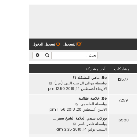
التسجيل
تسجيل الدخول
بحث
بحث متقدم
مشاركات
آخر مشاركة
Re: ماهي المشكلة ؟!
12577
ش
بواسطة
موالي آل بيت النبي (ص)
ا
الأربعاء أغسطس 14, 2019 12:50 pm
ه
Re: خلاصة عقائدية
د
7259
ش
بواسطة
القاسمى
آ
ا
الاثنين أغسطس 20, 2018 11:56 pm
خ
ه
ر
بوركت سيدي العلامة الشيخ سفر …
16580
د
م
ش
بواسطة
ناصر ناصر
آ
ش
ا
السبت يوليو 14, 2018 2:25 am
خ
ا
ه
ر