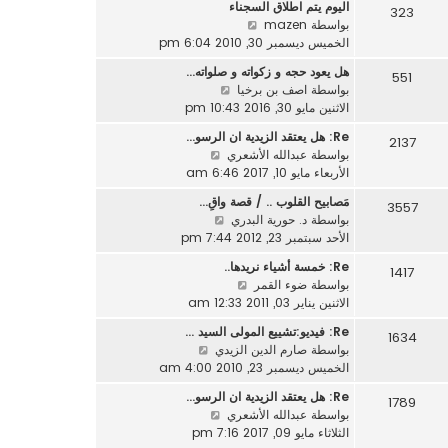
ر
اليوم يتم اطلاق السجناء
د
323
م
ك
ش
بواسطة
mazen
آ
ش
ة
ا
الخميس ديسمبر 30, 2010 6:04 pm
خ
ا
ه
ر
ر
هل يعود حجه و زكواته و صلواته…
551
د
م
ك
ش
بواسطة
اصف بن برخيا
آ
ش
ة
ا
الاثنين مايو 30, 2016 10:43 pm
خ
ا
ه
ر
ر
Re: هل يعتقد الزيدية ان الرسو…
2137
د
م
ك
ش
بواسطة
عبدالله الأشعري
آ
ش
ة
ا
الأربعاء مايو 10, 2017 6:46 am
خ
ا
ه
ر
مَصابيح القلوب .. / قصة واقِ…
ر
3557
د
م
ش
بواسطة
د. حورية البدري
ك
آ
ش
ا
الأحد سبتمبر 23, 2012 7:44 pm
ة
خ
ا
ه
ر
Re: خمسة أشياء نريدها..
ر
1417
د
م
ش
بواسطة
ضوء القمر
ك
آ
ش
ا
الاثنين يناير 03, 2011 12:33 am
ة
خ
ا
ه
ر
Re: فيديو:تشييع المولى السيد …
ر
1634
د
م
ش
بواسطة
صارم الدين الزيدي
ك
آ
ش
ا
الخميس ديسمبر 23, 2010 4:00 am
ة
خ
ا
ه
ر
Re: هل يعتقد الزيدية ان الرسو…
ر
1789
د
م
ش
بواسطة
عبدالله الأشعري
ك
آ
ش
ا
الثلاثاء مايو 09, 2017 7:16 pm
ة
خ
ا