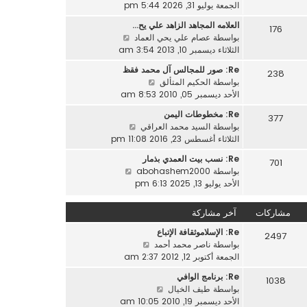
ا
الجمعة يوليو 31, 2026 5:44 pm
م
ك
ه
ش
ة
العلامه المجاهد الزاهد علي يح…
176
د
ا
ش
بواسطة
عصام علي يحي العماد
آ
ر
ا
الثلاثاء ديسمبر 10, 2013 3:54 am
خ
ك
ه
ر
ة
Re: صور للمجالس آل محمد فقظ
238
د
م
ش
بواسطة
الحكيم المتألق
آ
ش
ا
الأحد ديسمبر 05, 2010 8:53 am
خ
ا
ه
ر
Re: مخطوطات اليمن
ر
377
د
م
ش
بواسطة
السيد محمد العراقي
ك
آ
ش
ا
الثلاثاء أغسطس 23, 2016 11:08 pm
ة
خ
ا
ه
ر
Re: نسب بيت العمدي بذمار
ر
701
د
م
ش
بواسطة
abohashem2000
ك
آ
ش
ا
الأحد يوليو 13, 2025 6:13 pm
ة
خ
ا
ه
ر
ر
د
مشاركات
آخر مشاركة
م
ك
آ
ش
ة
Re: الإسلاموثقافة الإتباع
خ
2497
ا
ش
بواسطة
ناصر محمد أحمد
ر
ر
ا
الجمعة أكتوبر 12, 2012 2:37 am
م
ك
ه
ش
ة
Re: برنامج الوافي
1038
د
ا
ش
بواسطة
طيف الخيال
آ
ر
ا
الأحد ديسمبر 19, 2010 10:05 am
خ
ك