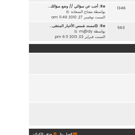
ه
ر
ة
Re: أجب عن سؤالي // وضع سؤالك…
1346
د
م
ش
بواسطة
مفتاح السعادة
آ
ش
ا
السبت نوفمبر 27, 2010 11:49 am
خ
ا
ه
ر
Re: ۞مسند شمس الأخبار المنتقى…
ر
563
د
م
ش
بواسطة
m@dy
ك
آ
ش
ا
السبت فبراير 02, 2013 6:11 pm
ة
خ
ا
ه
ر
ر
د
م
ك
آ
ش
ة
خ
ا
ر
ر
م
ك
ش
ة
ا
ر
ك
ة
اتصل بنا
حذف الكوكيز