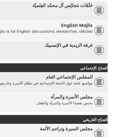
حَلَقَات مَجالِس آل محمّد العِلميّة
English Majlis
lis is for English discussions, researches, articles...
غرفة الزيدية في الإنسبيك
الجناح الإجتماعي
المجلس الإجتماعي العام
مواضيع عامة حول الحياة الإجتماعية في نطاق الأسرة وخارجها
مجلس الأسرة والمرأة
يختص بقضايا الأسرة والمرأة والطفل
الجناح التاريخي
مجلس السيرة وتراجم الأئمة