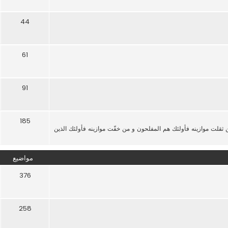
44
61
91
185
من ثقلت موازينه فأولئك هم المفلحون و من خفّت موازينه فأولئك الذين
مواضيع
376
258