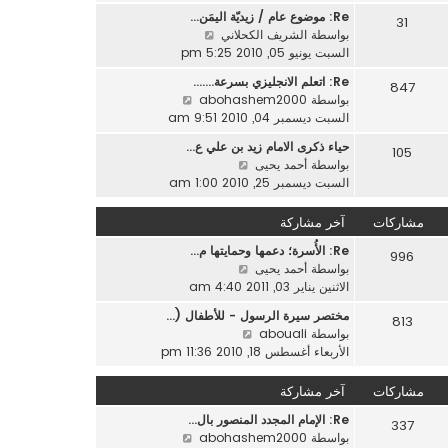
ه
ر
ر
Re: موضوع عام / زيديّة اليمَن…
د
31
م
ك
ش
بواسطة
الشريف الكحلاني
آ
ش
ة
ا
السبت يونيو 05, 2010 5:25 pm
خ
ا
ه
ر
ر
Re: اتعلم الانجليزي بسرعة....…
847
د
م
ك
ش
بواسطة
abohashem2000
آ
ش
ة
ا
السبت ديسمبر 04, 2010 9:51 am
خ
ا
ه
ر
ر
حياء ذكرى الامام زيد بن علي ع…
105
د
م
ش
ك
بواسطة
أحمد يحيى
آ
ش
ا
ة
السبت ديسمبر 25, 2010 1:00 am
خ
ا
ه
ر
ر
د
مشاركات
آخر مشاركة
م
ك
آ
ش
ة
Re: الأُسرة؛ دعمها وحمايتها م…
خ
996
ا
ش
بواسطة
أحمد يحيى
ر
ر
ا
الاثنين يناير 03, 2011 4:40 am
م
ك
ه
ش
ة
مختصر سيرة الرسول - للأطفال (…
813
د
ا
ش
بواسطة
abouali
آ
ر
ا
الأربعاء أغسطس 18, 2010 11:36 pm
خ
ك
ه
ر
ة
د
مشاركات
آخر مشاركة
م
آ
ش
Re: الإمام المجدد المنصور بال…
خ
337
ا
ش
بواسطة
abohashem2000
ر
ر