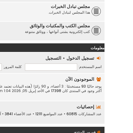
مجلس تبادل الخبرات
هذا المجلس لتبادل الخبرات.
مجلس الكتب والمكتبات والوثائق
كتب إلكترونية بشتى أنواعها ، ووثائق متنوعة
معلومات
تسجيل الدخول
•
التسجيل
اسم المستخدم:
كلمة المرور:
الموجودون الآن
يوجد حاليًا
93
مستخدمًا : 3 أعضاء، و 90 زائرًا (هذه البيانات تعتمد على الأعضاء النشطين خلال الـ 5 دقائق الماضية)
أكثر وجود في المنتدى كان
17398
في الأحد إبريل 05, 2026 1:04 am
إحصائيات
عدد المشاركات
60815
• عدد المواضيع
12111
• عدد الأعضاء
3841
• آ
فهرس المنتدى