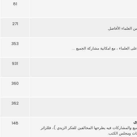
81
271
العلماء الأفاضل.
353
 العلماء ، مع امكانية مشاركة الجميع ...
931
360
362
ى
148
ع والمشاركات فيه يطرحها المخالفين للفكر الزيدي )، فللزائر
بحاث ومجلس الكتب.