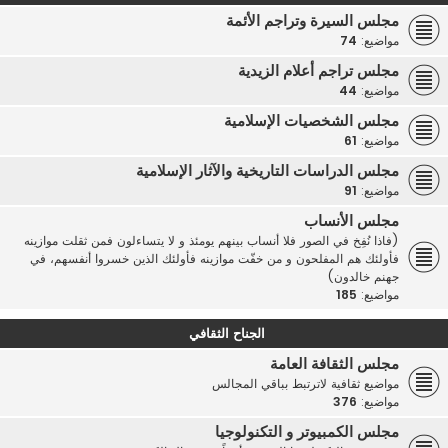
مجلس السيرة وتراجم الأئمة
مواضيع:
74
مجلس تراجم أعلام الزيدية
مواضيع:
44
مجلس الشخصيات الإسلامية
مواضيع:
61
مجلس الدراسات التاريخية والآثار الإسلامية
مواضيع:
91
مجلس الأنساب
(فاذا نُفِخ في الصور فلا أنساب بينهم يومئذ و لا يتساءلون فمن ثقلت موازينه
فأولئك هم المفلحون و من خفّت موازينه فأولئك الذين خسروا أنفسهم، في
جهنم خالدون)
مواضيع:
185
الجناح الثقافي
مجلس الثقافة العامة
مواضيع ثقافية لاترتبط بباقي المجالس
مواضيع:
376
مجلس الكمبيوتر و التكنولوجيا