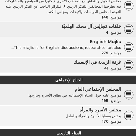
مجلس للحوار والنقاش مع المذاهب الأخرى ( كثيرا من المواضيع والمشاركات
فيه يطرحها المخالفين للفكر الزيدي )، فللزائر الباحث عن الفكر الزيدي عليه
التوجه لمجلس الدراسات والأبحاث ومجلس الكتب.
مواضيع:
148
حَلَقَات مَجالِس آل محمّد العِلميّة
مواضيع:
4
English Majlis
This majlis is for English discussions, researches, articles...
مواضيع:
279
غرفة الزيدية في الإنسبيك
مواضيع:
41
الجناح الإجتماعي
المجلس الإجتماعي العام
مواضيع عامة حول الحياة الإجتماعية في نطاق الأسرة وخارجها
مواضيع:
195
مجلس الأسرة والمرأة
يختص بقضايا الأسرة والمرأة والطفل
مواضيع:
170
الجناح التاريخي