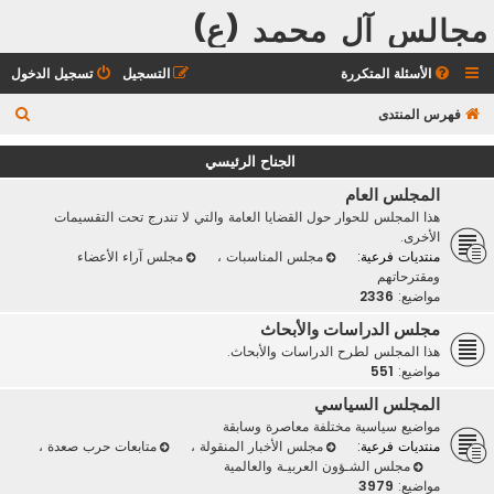
مجالس آل محمد (ع)
الأسئلة المتكررة
التسجيل
تسجيل الدخول
ب
فهرس المنتدى
ح
الجناح الرئيسي
ث
المجلس العام
هذا المجلس للحوار حول القضايا العامة والتي لا تندرج تحت التقسيمات
الأخرى.
منتديات فرعية:
مجلس المناسبات
،
مجلس آراء الأعضاء
ومقترحاتهم
مواضيع:
2336
مجلس الدراسات والأبحاث
هذا المجلس لطرح الدراسات والأبحاث.
مواضيع:
551
المجلس السياسي
مواضيع سياسية مختلفة معاصرة وسابقة
منتديات فرعية:
مجلس الأخبار المنقولة
،
متابعات حرب صعدة
،
مجلس الشـؤون العربيـة والعالمية
مواضيع:
3979