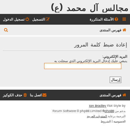
مجالس آل محمد (ع)
الأسئلة المتكررة
التسجيل
تسجيل الدخول
ب
فهرس المنتدى
ح
إعادة ضبط كلمة المرور
ث
البريد الإلكتروني:
ينبغي عليك إدخال البريد الإلكتروني الذي سجلت به
فهرس المنتدى
اتصل بنا
حذف الكوكيز
Ian Bradley
Flat Style by
بدعم من
phpBB
® Forum Software © phpBB Limited
الترجمة برعاية
المنتديات العربية
الخصوصية
|
الشروط