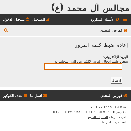
مجالس آل محمد (ع)
الأسئلة المتكررة
التسجيل
تسجيل الدخول
ب
فهرس المنتدى
ح
إعادة ضبط كلمة المرور
ث
البريد الإلكتروني:
ينبغي عليك إدخال البريد الإلكتروني الذي سجلت به
فهرس المنتدى
اتصل بنا
حذف الكوكيز
Ian Bradley
Flat Style by
بدعم من
phpBB
® Forum Software © phpBB Limited
الترجمة برعاية
المنتديات العربية
الخصوصية
|
الشروط