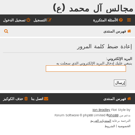
مجالس آل محمد (ع)
الأسئلة المتكررة
التسجيل
تسجيل الدخول
ب
فهرس المنتدى
ح
إعادة ضبط كلمة المرور
ث
البريد الإلكتروني:
ينبغي عليك إدخال البريد الإلكتروني الذي سجلت به
فهرس المنتدى
اتصل بنا
حذف الكوكيز
Ian Bradley
Flat Style by
بدعم من
phpBB
® Forum Software © phpBB Limited
الترجمة برعاية
المنتديات العربية
الخصوصية
|
الشروط