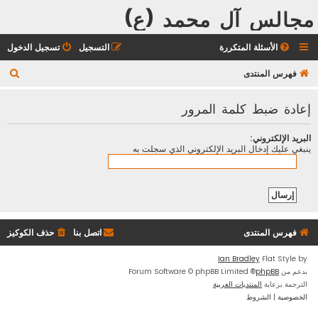
مجالس آل محمد (ع)
الأسئلة المتكررة
التسجيل
تسجيل الدخول
ب
فهرس المنتدى
ح
إعادة ضبط كلمة المرور
ث
البريد الإلكتروني:
ينبغي عليك إدخال البريد الإلكتروني الذي سجلت به
فهرس المنتدى
اتصل بنا
حذف الكوكيز
Ian Bradley
Flat Style by
بدعم من
phpBB
® Forum Software © phpBB Limited
الترجمة برعاية
المنتديات العربية
الخصوصية
|
الشروط