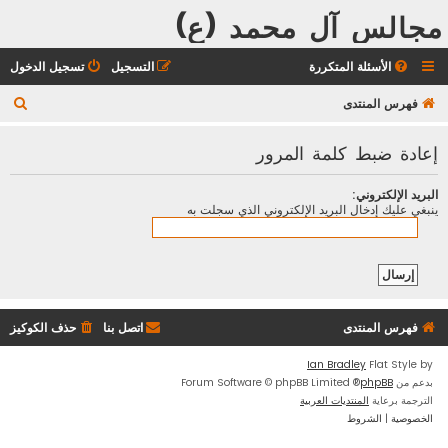
مجالس آل محمد (ع)
الأسئلة المتكررة
التسجيل
تسجيل الدخول
ب
فهرس المنتدى
ح
إعادة ضبط كلمة المرور
ث
البريد الإلكتروني:
ينبغي عليك إدخال البريد الإلكتروني الذي سجلت به
فهرس المنتدى
اتصل بنا
حذف الكوكيز
Ian Bradley
Flat Style by
بدعم من
phpBB
® Forum Software © phpBB Limited
الترجمة برعاية
المنتديات العربية
الخصوصية
|
الشروط