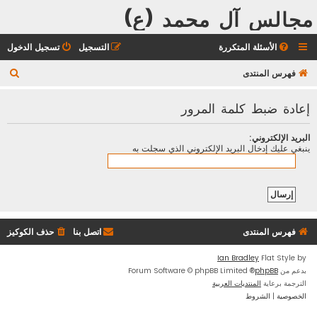
مجالس آل محمد (ع)
الأسئلة المتكررة
التسجيل
تسجيل الدخول
ب
فهرس المنتدى
ح
إعادة ضبط كلمة المرور
ث
البريد الإلكتروني:
ينبغي عليك إدخال البريد الإلكتروني الذي سجلت به
فهرس المنتدى
اتصل بنا
حذف الكوكيز
Ian Bradley
Flat Style by
بدعم من
phpBB
® Forum Software © phpBB Limited
الترجمة برعاية
المنتديات العربية
الخصوصية
|
الشروط