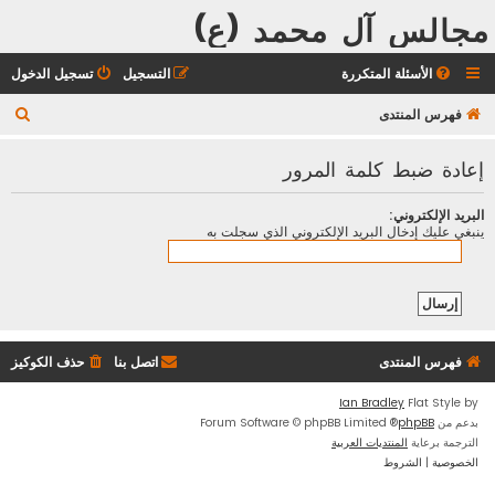
مجالس آل محمد (ع)
الأسئلة المتكررة
التسجيل
تسجيل الدخول
ب
فهرس المنتدى
ح
إعادة ضبط كلمة المرور
ث
البريد الإلكتروني:
ينبغي عليك إدخال البريد الإلكتروني الذي سجلت به
فهرس المنتدى
اتصل بنا
حذف الكوكيز
Ian Bradley
Flat Style by
بدعم من
phpBB
® Forum Software © phpBB Limited
الترجمة برعاية
المنتديات العربية
الخصوصية
|
الشروط