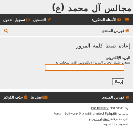
مجالس آل محمد (ع)
الأسئلة المتكررة
التسجيل
تسجيل الدخول
ب
فهرس المنتدى
ح
إعادة ضبط كلمة المرور
ث
البريد الإلكتروني:
ينبغي عليك إدخال البريد الإلكتروني الذي سجلت به
فهرس المنتدى
اتصل بنا
حذف الكوكيز
Ian Bradley
Flat Style by
بدعم من
phpBB
® Forum Software © phpBB Limited
الترجمة برعاية
المنتديات العربية
الخصوصية
|
الشروط