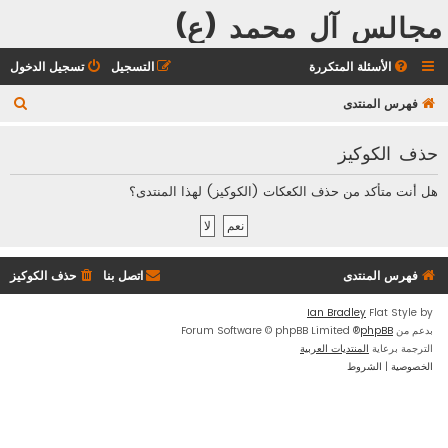
مجالس آل محمد (ع)
الأسئلة المتكررة
التسجيل
تسجيل الدخول
ب
فهرس المنتدى
ح
حذف الكوكيز
ث
هل أنت متأكد من حذف الكعكات (الكوكيز) لهذا المنتدى؟
فهرس المنتدى
اتصل بنا
حذف الكوكيز
Ian Bradley
Flat Style by
بدعم من
phpBB
® Forum Software © phpBB Limited
الترجمة برعاية
المنتديات العربية
الخصوصية
|
الشروط