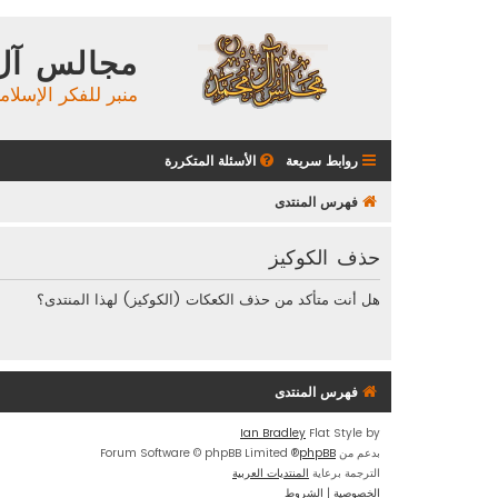
مجالس آل
منبر للفكر الإسلام
روابط سريعة
الأسئلة المتكررة
فهرس المنتدى
حذف الكوكيز
هل أنت متأكد من حذف الكعكات (الكوكيز) لهذا المنتدى؟
فهرس المنتدى
Ian Bradley
Flat Style by
بدعم من
phpBB
® Forum Software © phpBB Limited
الترجمة برعاية
المنتديات العربية
الخصوصية
|
الشروط