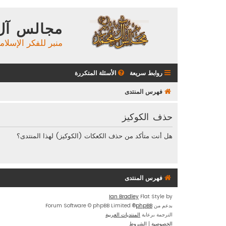
مجالس آل
منبر للفكر الإسلام
روابط سريعة
الأسئلة المتكررة
فهرس المنتدى
حذف الكوكيز
هل أنت متأكد من حذف الكعكات (الكوكيز) لهذا المنتدى؟
فهرس المنتدى
Ian Bradley
Flat Style by
بدعم من
phpBB
® Forum Software © phpBB Limited
الترجمة برعاية
المنتديات العربية
الخصوصية
|
الشروط