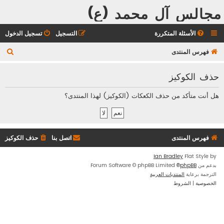
مجالس آل محمد (ع)
الأسئلة المتكررة
التسجيل
تسجيل الدخول
ب
فهرس المنتدى
ح
حذف الكوكيز
ث
هل أنت متأكد من حذف الكعكات (الكوكيز) لهذا المنتدى؟
فهرس المنتدى
اتصل بنا
حذف الكوكيز
Ian Bradley
Flat Style by
بدعم من
phpBB
® Forum Software © phpBB Limited
الترجمة برعاية
المنتديات العربية
الخصوصية
|
الشروط