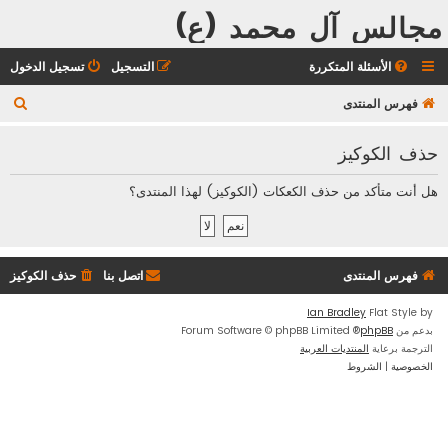
مجالس آل محمد (ع)
الأسئلة المتكررة
التسجيل
تسجيل الدخول
ب
فهرس المنتدى
ح
حذف الكوكيز
ث
هل أنت متأكد من حذف الكعكات (الكوكيز) لهذا المنتدى؟
فهرس المنتدى
اتصل بنا
حذف الكوكيز
Ian Bradley
Flat Style by
بدعم من
phpBB
® Forum Software © phpBB Limited
الترجمة برعاية
المنتديات العربية
الخصوصية
|
الشروط