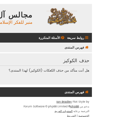
مجالس آل
منبر للفكر الإسلام
روابط سريعة
الأسئلة المتكررة
فهرس المنتدى
حذف الكوكيز
هل أنت متأكد من حذف الكعكات (الكوكيز) لهذا المنتدى؟
فهرس المنتدى
Ian Bradley
Flat Style by
بدعم من
phpBB
® Forum Software © phpBB Limited
الترجمة برعاية
المنتديات العربية
الخصوصية
|
الشروط