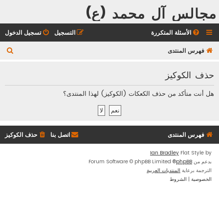
مجالس آل محمد (ع)
الأسئلة المتكررة
التسجيل
تسجيل الدخول
ب
فهرس المنتدى
ح
حذف الكوكيز
ث
هل أنت متأكد من حذف الكعكات (الكوكيز) لهذا المنتدى؟
فهرس المنتدى
اتصل بنا
حذف الكوكيز
Ian Bradley
Flat Style by
بدعم من
phpBB
® Forum Software © phpBB Limited
الترجمة برعاية
المنتديات العربية
الخصوصية
|
الشروط