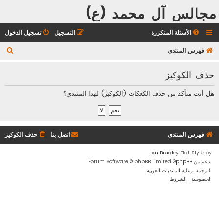
مجالس آل محمد (ع)
الأسئلة المتكررة
التسجيل
تسجيل الدخول
ب
فهرس المنتدى
ح
حذف الكوكيز
ث
هل أنت متأكد من حذف الكعكات (الكوكيز) لهذا المنتدى؟
فهرس المنتدى
اتصل بنا
حذف الكوكيز
Ian Bradley
Flat Style by
بدعم من
phpBB
® Forum Software © phpBB Limited
الترجمة برعاية
المنتديات العربية
الخصوصية
|
الشروط