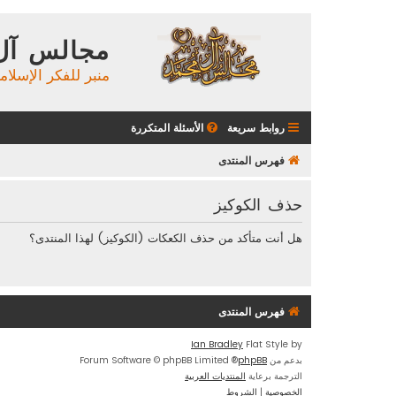
مجالس آل
منبر للفكر الإسلام
روابط سريعة
الأسئلة المتكررة
فهرس المنتدى
حذف الكوكيز
هل أنت متأكد من حذف الكعكات (الكوكيز) لهذا المنتدى؟
فهرس المنتدى
Ian Bradley
Flat Style by
بدعم من
phpBB
® Forum Software © phpBB Limited
الترجمة برعاية
المنتديات العربية
الخصوصية
|
الشروط