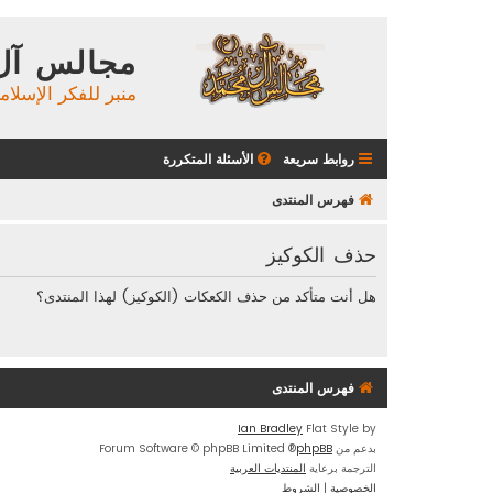
مجالس آل
منبر للفكر الإسلام
روابط سريعة
الأسئلة المتكررة
فهرس المنتدى
حذف الكوكيز
هل أنت متأكد من حذف الكعكات (الكوكيز) لهذا المنتدى؟
فهرس المنتدى
Ian Bradley
Flat Style by
بدعم من
phpBB
® Forum Software © phpBB Limited
الترجمة برعاية
المنتديات العربية
الخصوصية
|
الشروط