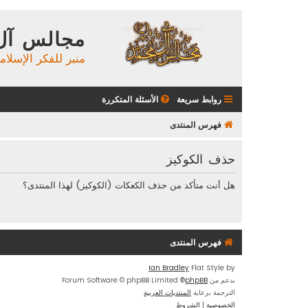
مجالس آل
منبر للفكر الإسلام
روابط سريعة
الأسئلة المتكررة
فهرس المنتدى
حذف الكوكيز
هل أنت متأكد من حذف الكعكات (الكوكيز) لهذا المنتدى؟
فهرس المنتدى
Ian Bradley
Flat Style by
بدعم من
phpBB
® Forum Software © phpBB Limited
الترجمة برعاية
المنتديات العربية
الخصوصية
|
الشروط