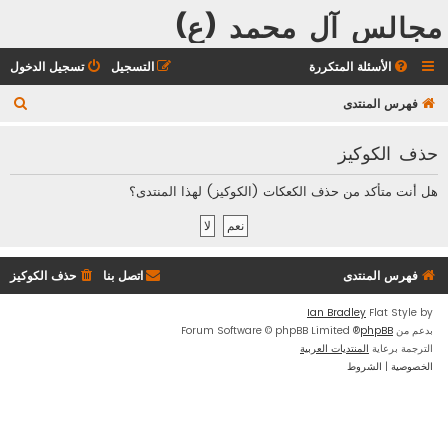
مجالس آل محمد (ع)
الأسئلة المتكررة
التسجيل
تسجيل الدخول
ب
فهرس المنتدى
ح
حذف الكوكيز
ث
هل أنت متأكد من حذف الكعكات (الكوكيز) لهذا المنتدى؟
فهرس المنتدى
اتصل بنا
حذف الكوكيز
Ian Bradley
Flat Style by
بدعم من
phpBB
® Forum Software © phpBB Limited
الترجمة برعاية
المنتديات العربية
الخصوصية
|
الشروط