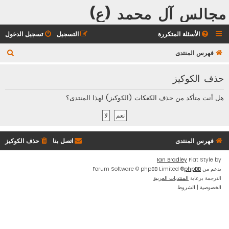
مجالس آل محمد (ع)
الأسئلة المتكررة
التسجيل
تسجيل الدخول
ب
فهرس المنتدى
ح
حذف الكوكيز
ث
هل أنت متأكد من حذف الكعكات (الكوكيز) لهذا المنتدى؟
فهرس المنتدى
اتصل بنا
حذف الكوكيز
Ian Bradley
Flat Style by
بدعم من
phpBB
® Forum Software © phpBB Limited
الترجمة برعاية
المنتديات العربية
الخصوصية
|
الشروط