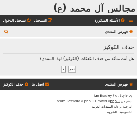
مجالس آل محمد (ع)
الأسئلة المتكررة
التسجيل
تسجيل الدخول
ب
فهرس المنتدى
ح
حذف الكوكيز
ث
هل أنت متأكد من حذف الكعكات (الكوكيز) لهذا المنتدى؟
فهرس المنتدى
اتصل بنا
حذف الكوكيز
Ian Bradley
Flat Style by
بدعم من
phpBB
® Forum Software © phpBB Limited
الترجمة برعاية
المنتديات العربية
الخصوصية
|
الشروط