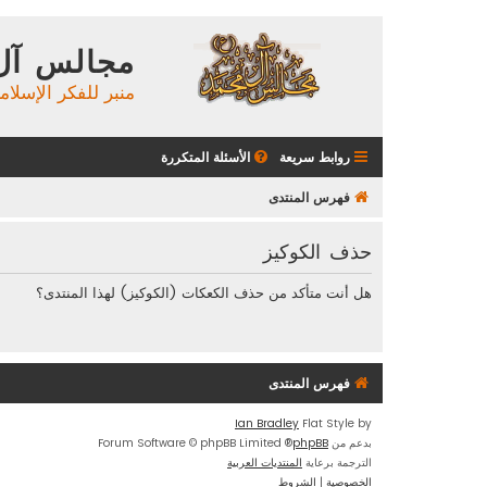
مجالس آل
منبر للفكر الإسلام
روابط سريعة
الأسئلة المتكررة
فهرس المنتدى
حذف الكوكيز
هل أنت متأكد من حذف الكعكات (الكوكيز) لهذا المنتدى؟
فهرس المنتدى
Ian Bradley
Flat Style by
بدعم من
phpBB
® Forum Software © phpBB Limited
الترجمة برعاية
المنتديات العربية
الخصوصية
|
الشروط