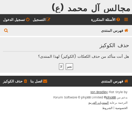
مجالس آل محمد (ع)
الأسئلة المتكررة
التسجيل
تسجيل الدخول
ب
فهرس المنتدى
ح
حذف الكوكيز
ث
هل أنت متأكد من حذف الكعكات (الكوكيز) لهذا المنتدى؟
فهرس المنتدى
اتصل بنا
حذف الكوكيز
Ian Bradley
Flat Style by
بدعم من
phpBB
® Forum Software © phpBB Limited
الترجمة برعاية
المنتديات العربية
الخصوصية
|
الشروط