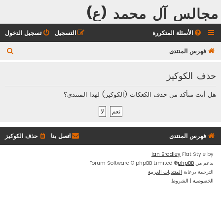
مجالس آل محمد (ع)
الأسئلة المتكررة
التسجيل
تسجيل الدخول
ب
فهرس المنتدى
ح
حذف الكوكيز
ث
هل أنت متأكد من حذف الكعكات (الكوكيز) لهذا المنتدى؟
فهرس المنتدى
اتصل بنا
حذف الكوكيز
Ian Bradley
Flat Style by
بدعم من
phpBB
® Forum Software © phpBB Limited
الترجمة برعاية
المنتديات العربية
الخصوصية
|
الشروط