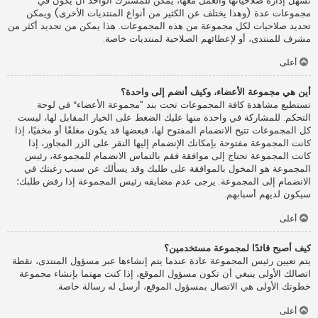
تسهل إدارة صلاحياتها والعمل معها، يمكن للمشترك الواحد أن يكون في
مجموعات عدة (وهذا يختلف عن الكثير من أنواع المنتديات الأخرى) ويمكن
تحديد صلاحيات لكل مجموعة من هذه المجموعات. هذا يمكن من تحديد أكثر من
مشرف للمنتدى، أو لإعطائهم الصلاحية لمنتديات خاصة.
أعلى
أين هي مجموعة الأعضاء، وكيف أنضم إلى واحدة؟
تستطيع مشاهدة كافة المجموعات تحت بند ”مجموعة الأعضاء“ في لوحة
التحكم. للمشاركة في واحدة منها عليك الضغط على الخيار المقابل لها، ليست
كل المجموعات تتيح الانضمام المفتوح لها، فبعضها قد يكون مغلقًا أو مخفيًا، إذا
كانت المجموعة مفتوحة بإمكانك الإنضمام إليها النقر على الزر المجاور، إذا
كانت المجموعة تحتاج إلى موافقة فقم بالتماس الانضمام للمجموعة، رئيس
المجموعة هو المخول بالموافقة على طلبك وقد يسألك عن سبب رغبتك في
الانضمام إلى المجموعة. يرجى عدم مضايقه رئيس المجموعة إذا رفض طلبك؛
سيكون لديهم أسبابهم.
أعلى
كيف أصبح قائدًا لمجموعة مستخدمين؟
يتم تعيين رئيس المجموعة عادة عندما يتم إنشاءها عبر مسؤول المنتدى، نقطة
اتصالك الأولى ينبغي أن تكون مسؤول الموقع، إذا كنت مهتما بإنشاء مجموعة
خطوتك الأولى هي الاتصال بمسؤول الموقع، أرسل له رسالة خاصة.
أعلى