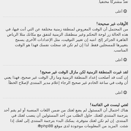
تعدّ مشتركا مختفيا.
أعلى
الأوقات غير صحيحة!
من المحتمل أن الوقت المعروض لمنطقة زمنية مختلفة عن التي أنت فيها، في
هذه الحالة زر لوحة التحكم وغير منطقتك الزمنية لتتفق مع مكانك مثلا الرياض
القاهرة الجزائر إلخ. انتبه إن تغيير التوقيت، مثل الإعدادات الأخرى يسمح
بتغييرها للمسجلين فقط. لذا إن لم تكن قد سجلت نفسك فهذا هو الوقت
المناسب.
أعلى
لقد غيرت المنطقة الزمنية لكن مازال الوقت غير صحيح!
إن كنت قد أصلحت إعداد المنطقة الزمنية وما زال الوقت غير صحيح، فهذا يعني
أن وقت في ساعة الخادم غير صحيح الرجاء إعلام مدير المنتدى لإصلاح الخطأ.
أعلى
لغتي ليست في القائمة!
هناك احتمال أن المسئول لم يضع لغتك من ضمن اللغات المنصبة أو لم يقم أحد
بترجمة المنتدى للغتك. حاول الطلب من أحد المسئولين أن ينصب لغتك في
المنتدى. إن لم تكن لغتك متوفرة، يمكنك البدء بترجمة المنتدى إلى لغتك إذا
شئت. المزيد من المعلومات موجودة لدى موقع
phpBB
®.