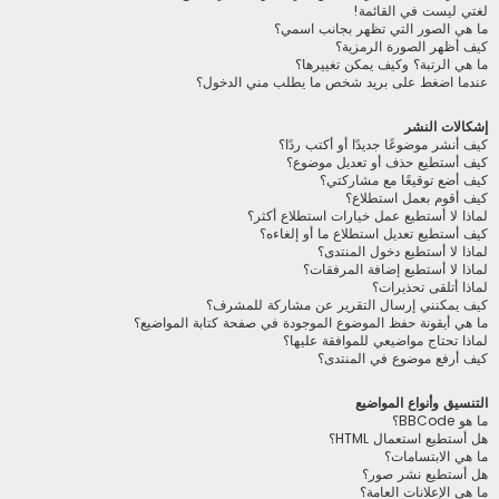
لغتي ليست في القائمة!
ما هي الصور التي تظهر بجانب اسمي؟
كيف أظهر الصورة الرمزية؟
ما هي الرتبة؟ وكيف يمكن تغييرها؟
عندما اضغط على بريد شخص ما يطلب مني الدخول؟
إشكالات النشر
كيف أنشر موضوعًا جديدًا أو أكتب ردًا؟
كيف أستطيع حذف أو تعديل موضوع؟
كيف أضع توقيعًا مع مشاركتي؟
كيف أقوم بعمل استطلاع؟
لماذا لا أستطيع عمل خيارات استطلاع أكثر؟
كيف أستطيع تعديل استطلاع ما أو إلغاءه؟
لماذا لا أستطيع دخول المنتدى؟
لماذا لا أستطيع إضافة المرفقات؟
لماذا أتلقى تحذيرات؟
كيف يمكنني إرسال التقرير عن مشاركة للمشرف؟
ما هي أيقونة حفظ الموضوع الموجودة في صفحة كتابة المواضيع؟
لماذا تحتاج مواضيعي للموافقة عليها؟
كيف أرفع موضوع في المنتدى؟
التنسيق وأنواع المواضيع
ما هو BBCode؟
هل أستطيع استعمال HTML؟
ما هي الابتسامات؟
هل أستطيع نشر صور؟
ما هي الإعلانات العامة؟