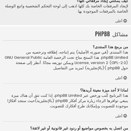
كيف يمكنني إيجاد مرفقاتي كلها؟
لإيجاد المرفقات الخاصة بك كلها اذهب إلى لوحة التحكم الشخصية واتبع الوصلة
الخاصة بالمرفقات الموجودة بها.
أعلى
مشاكل phpBB
من برمج هذا المنتدى؟
هذا المنتدى (في صورته الأصلية) يتم إنتاجه، إطلاقه وترخصيه من
phpBB Limited
. هذا المنتج متاح تحت الرخصة العامة GNU General Public
License, version 2 (GPL-2.0) ويمكن توزيعه مجانًا. أنظر إلى صفحة
حول phpBB )(بالإنجليزية)
لمزيد من التفاصيل.
أعلى
لماذا لا أجد ميزة معينة أريدها؟
هذا البرنامج كُتب ورخص عبر phpBB Limited، إذا كنت تثق أن هناك ميزة
ينبغي توافرها الرجاء زيارة
مركز أفكار phpBB (بالإنجليزية)
حيث ستجد أفكارًا
موجودة للتصويت وبإمكانك طرح أفكارك للتصويت.
أعلى
من اتصل به بخصوص مواضيع أو ردود غير قانونية أو غير لائقة؟