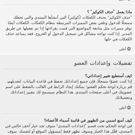
ماذا يعمل ”حذف الكوكيز“ ؟
”حذف الكوكيز“ يحذف الكعكات (كوكيز) التي أنشأها المنتدى والتي تجعلك
مسجلًا للدخول وتلغي بعض المميزات المرتبطة بنظام الكعكات. الكعكات أيضًا
توفر مميزات مثل متابعة المواضيع التي قمت بقراءتها إذا تم تفعيلها عن طريق
المدير. إذا كنت تواجه مشاكل في تسجيل الدخول أو الخروج، فقد يساعد حذف
الكعكات في حلها.
أعلى
تفضيلات وإعدادات العضو
كيف أستطيع تغيير إعداداتي؟
إذا كنت عضوًا مسجلًا، فإن جميع إعداداتك تحفظ في قاعدة البيانات. لتعديلهم،
قم بزيارة لوحة تحكم العضو؛ يمكنك إيجاد الرابط في الغالب بالضغط على اسم
عضويتك في أعلى صفحات المنتدى. هذا النظام سيسمح لك بتغيير إعداداتك
وتفضيلاتك.
أعلى
كيف أمنع اسمي من الظهور في قائمة أسماء الأعضاء؟
في لوحة التحكم تحت قسم ”إعدادات المنتدى“ سوف تجد خيار
أخف حالتي في
المنتدى
، فعَّل هذا الخيار وسوف تظهر فقط لمسؤول الموقع أو لنفسك. سوف