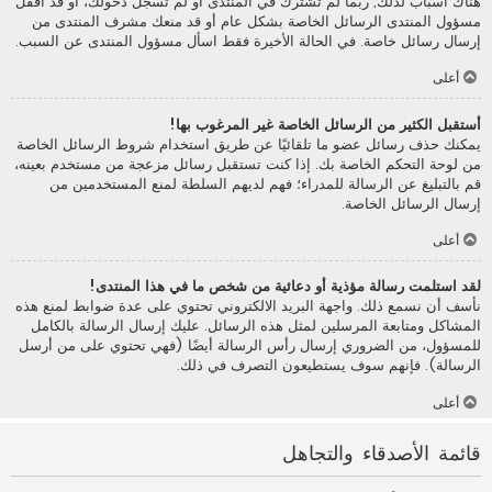
هناك أسباب لذلك; ربما لم تشترك في المنتدى أو لم تسجل دخولك، أو قد أقفل
مسؤول المنتدى الرسائل الخاصة بشكل عام أو قد منعك مشرف المنتدى من
إرسال رسائل خاصة. في الحالة الأخيرة فقط اسأل مسؤول المنتدى عن السبب.
أعلى
أستقبل الكثير من الرسائل الخاصة غير المرغوب بها!
يمكنك حذف رسائل عضو ما تلقائيًا عن طريق استخدام شروط الرسائل الخاصة
من لوحة التحكم الخاصة بك. إذا كنت تستقبل رسائل مزعجة من مستخدم بعينه،
قم بالتبليغ عن الرسالة للمدراء؛ فهم لديهم السلطة لمنع المستخدمين من
إرسال الرسائل الخاصة.
أعلى
لقد استلمت رسالة مؤذية أو دعائية من شخص ما في هذا المنتدى!
نأسف أن نسمع ذلك. واجهة البريد الالكتروني تحتوي على عدة ضوابط لمنع هذه
المشاكل ومتابعة المرسلين لمثل هذه الرسائل. عليك إرسال الرسالة بالكامل
للمسؤول، من الضروري إرسال رأس الرسالة أيضًا (فهي تحتوي على من أرسل
الرسالة). فإنهم سوف يستطيعون التصرف في ذلك.
أعلى
قائمة الأصدقاء والتجاهل