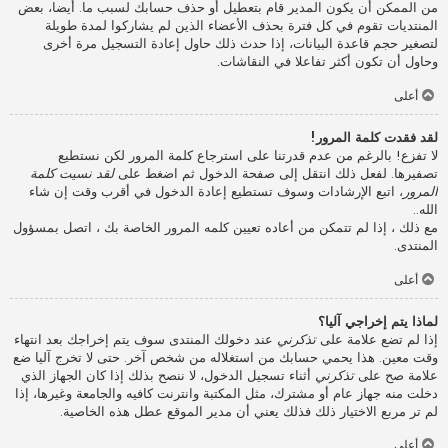
من الممكن أن يكون المدير قام بتعطيل أو حذف حسابك لسبب ما. أيضا، بعض
المنتديات تقوم في كل فترة بحذف الأعضاء الذين لم يشاركوا لمدة طويلة
لتصغير حجم قاعدة البيانات، إذا حدث ذلك حاول إعادة التسجيل مرة أخرى
وحاول أن تكون أكثر تفاعلا في النقاشات.
أعلى
لقد فقدت كلمة المرور!
لا تفزع! بالرغم من عدم قدرتنا على استرجاع كلمة المرور لكن نستطيع
تصفيرها. لفعل ذلك انتقل إلى صفحة الدخول ثم اضغط على
لقد نسيت كلمة
المرور
، اتبع الإرشادات وسوف تستطيع إعادة الدخول في أقرب وقت إن شاء
الله..
مع ذلك ، إذا لم تتمكن من أعاده تعيين كلمه المرور الخاصة بك ، اتصل بمسؤول
المنتدى.
أعلى
لماذا يتم إخراجي آليا؟
إذا لم تضع علامة على
تذكرني
عند دخولك المنتدى سوف يتم إخراجك بعد انتهاء
وقت معين. هذا يحمي حسابك من استغلاله من شخص آخر. حتى لا تخرج آليا ضع
علامة صح على
تذكرني
أثناء تسجيل الدخول، لا ننصح بذلك إذا كان الجهاز الذي
دخلت منه جهاز عام أو مشترك، مثل المكتبة وانترنت كافيه والجامعة وغيرها، إذا
لم تر مربع الاختيار ذلك فذلك يعني أن مدير الموقع عطل هذه الخاصية.
أعلى