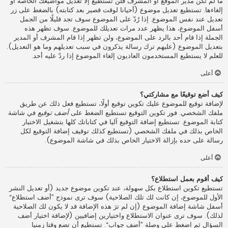
ما لم تكن مدير الموقع أو المشرف فلن تستطيع إلا تعديل مواضيعك الخاصة أو
إلغاءها. تستطيع تعديل موضوع (أحيانا لوقت قصير بعد كتابته) بالضغط على زر
تعديل عند نفس الموضوع. إذا رُدّ على الموضوع سوف تجد قليلًا من الجمل
أسفل الموضوع، هذا يظهر عدد مرات تعديلك للموضوع. سوف تظهر هذه
الجملة إذا قام أحد بالرد على الموضوع، ولن تظهر إذا قام المشرف أو المدير
بتعديل الموضوع (عليهم ترك رسالة يذكرون في سبب تعديلهم وما هو التعديل).
للعلم لا يستطيع المستخدمون العاديون إلغاء الموضوع إذا ردّ عليه أحد.
أعلى
كيف أضع توقيعًا مع مشاركتي؟
لإضافة توقيع للموضوع عليك تكوين توقيع أولًا، تستطيع فعل ذلك عن طريق
ملفك الشخصي. فور تكوين التوقيع تستطيع الضغط على
أضف توقيع
في شاشة
كتابة الموضوع. تستطيع إضافة التوقيع آليا في كتاباتك كلها بتشغيل الاختيار
الخاص بذلك في ملفك الشخصي (تستطيع كذلك توقيف إضافة التوقيع لكل
رسالة على حده بإزالة الاختيار الخاص بذلك في شاشة الموضوع).
أعلى
كيف أقوم بعمل استطلاع؟
تستطيع تكوين استطلاع بكل سهولة، عند تكوين موضوع جديد (أو تعديل النشر
الأول للموضوع، إن كانت لك تلك الصلاحية) سوف ترى نموذج ”أضف استطلاع“
أسفل شاشة إضافة الموضوع (إن لم ترَ هذه الإضافة قد لا يكون لك الصلاحية
لذلك). سوف ترى عنوان الاستطلاع واختيارين إضافيين (لإضافة اختيار أضف
السؤال ثم اضغط على وصلة ”أضف جواب“. تستطيع أن تضع وقتا زمنيا