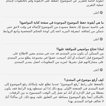
أيقونة خاصة للتقرير عن الموضوع. اضغط على الأيقونة وقم بالخطوات لإتمام
عملية التقرير.
أعلى
ما هي أيقونة حفظ الموضوع الموجودة في صفحة كتابة المواضيع؟
هي خاصية تسمح لك بحفظ مسودة من الموضوع لإكماله في وقت لاحق حتى
تتمكن من إضافته. لمعرفة المزيد اتجه إلى لوحة التحكم الشخصية واتبع الروابط.
أعلى
لماذا تحتاج مواضيعي للموافقة عليها؟
من الممكن أن يكون مدير المنتدى قد حدد في منتدى معين الاطلاع على
الموضوع قبل اعتماده أو أنك أصبحت عضوًا في مجموعة يطلع مدير المنتدى
على مشاركاتهم قبل نشرها. لمزيد من المعلومات اتصل بمدير المنتدى.
أعلى
كيف أرفع موضوع في المنتدى؟
بالضغط على رابط ”رفع الموضوع“ عندما تطلع عليه بإمكانك رفع الموضوع إلى
قمة المنتدى في الصفحة الأولى. ومع ذلك إذا لم تستطع رؤية الرابط فقد يكون
معطلا من قبل الإدارة أو أنك لم تصل إلى الوقت المسموح به بين الرفعات.
بالإمكان أيضا رفع الموضوع ببساطة عبر التعليق عليه، ومع ذلك، كن متأكدًا أنك
لا تخالف قواعد المنتدى بهذا.