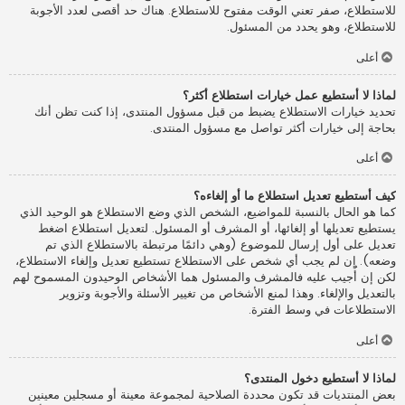
للاستطلاع، صفر تعني الوقت مفتوح للاستطلاع. هناك حد أقصى لعدد الأجوبة
للاستطلاع، وهو يحدد من المسئول.
أعلى
لماذا لا أستطيع عمل خيارات استطلاع أكثر؟
تحديد خيارات الاستطلاع يضبط من قبل مسؤول المنتدى، إذا كنت تظن أنك
بحاجة إلى خيارات أكثر تواصل مع مسؤول المنتدى.
أعلى
كيف أستطيع تعديل استطلاع ما أو إلغاءه؟
كما هو الحال بالنسبة للمواضيع، الشخص الذي وضع الاستطلاع هو الوحيد الذي
يستطيع تعديلها أو إلغائها، أو المشرف أو المسئول. لتعديل استطلاع اضغط
تعديل على أول إرسال للموضوع (وهي دائمًا مرتبطة بالاستطلاع الذي تم
وضعه). إن لم يجب أي شخص على الاستطلاع تستطيع تعديل وإلغاء الاستطلاع،
لكن إن أُجيب عليه فالمشرف والمسئول هما الأشخاص الوحيدون المسموح لهم
بالتعديل والإلغاء. وهذا لمنع الأشخاص من تغيير الأسئلة والأجوبة وتزوير
الاستطلاعات في وسط الفترة.
أعلى
لماذا لا أستطيع دخول المنتدى؟
بعض المنتديات قد تكون محددة الصلاحية لمجموعة معينة أو مسجلين معينين