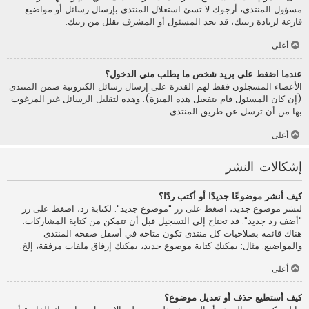
مسؤول المنتدى، أرجوك لا تسئ استغلال المنتدى بإرسال رسائل أو مواضيع
فارغة لزيادة رتبتك، قد تجد المسئول أو المشرف يقلل من رتبك.
أعلى
عندما اضغط على بريد شخص ما يطلب مني الدخول؟
الأعضاء المسجلون فقط لهم القدرة على إرسال رسائل الكترونية ضمن المنتدى
(إن كان المسئول قام بتفعيل هذه الميزة). وهذه لتقليل الرسائل غير المرغوب
بها من أن ترسل عن طريق المنتدى.
أعلى
إشكالات النشر
كيف أنشر موضوعًا جديدًا أو أكتب ردًا؟
لنشر موضوع جديد، اضغط على زر "موضوع جديد". لكتابة رد، اضغط على زر
"أضف رد جديد". قد تحتاج إلى التسجيل قبل أن تتمكن من كتابة المشاركات.
هناك قائمة بصلاحيات كل منتدى تكون متاحة في أسفل صفحة المنتدى
والمواضيع. مثال: يمكنك كتابة موضوع جديد، يمكنك إرفاق ملفات مرفقة، إلخ.
أعلى
كيف أستطيع حذف أو تعديل موضوع؟