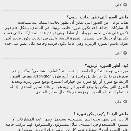
أعلى
ما هي الصور التي تظهر بجانب اسمي؟
هناك نوعان من الصور التي يمكن أن تظهر بجانب اسمك عند مشاهدة
المشاركات. إحداهما قد تكون صورة خاصة برتبتك في المنتدى، بشكل عام فهي
تكون على شكل نجوم، مربعات أو نقاط، وهي توضح عدد المشاركات التي قمت
بكتابتها أو حالتك في المنتدى. الصورة الثانية، والتي في الغالب تكون بحجم أكبر،
تعرف باسم الصورة الرمزية وهي عامةً تكون فريدة وخاصة بكل عضو على حدة.
أعلى
كيف أظهر الصورة الرمزية؟
من خلال لوحة التحكم الخاصة بك، تحت بند "الملف الشخصي" يمكنك وضع
صورة رمزية لك عن طريق واحدة من أربع طرق: Gravatar، معرض الصور،
الربط مع صورة أو رفع صورة من جهازك. السماح بوضع صور رمزية وتحديد
الطرق التي يمكن بها وضع الصور الرمزية هو أمر عائد لمدير المنتدى. إذا لم
تستطع استخدام الصور الرمزية، قم بالاتصال بمدير المنتدى.
أعلى
ما هي الرتبة؟ وكيف يمكن تغييرها؟
الرتب التي تظهر تحت اسم المستخدم تستعمل لإظهار عدد المشاركات أو
مستوى المستخدم في المنتدى، مثلًا المسئولون والمشرفون لهم مراتب خاصة.
على العموم أنت لا تستطيع تغيير كلمات الرتبة لديك التي يتم وضعها عبر