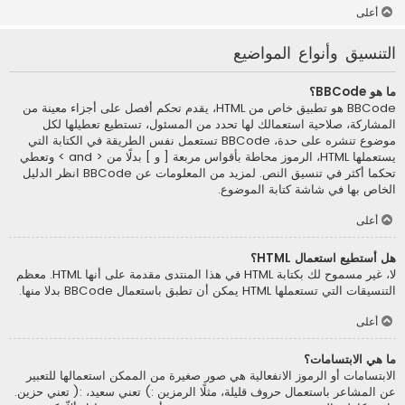
أعلى
التنسيق وأنواع المواضيع
ما هو BBCode؟
BBCode هو تطبيق خاص من HTML، يقدم تحكم أفصل على أجزاء معينة من
المشاركة، صلاحية استعمالك لها تحدد من المسئول، تستطيع تعطيلها لكل
موضوع تنشره على حدة، BBCode تستعمل نفس الطريقة في الكتابة التي
يستعملها HTML، الرموز محاطة بأقواس مربعة [ و ] بدلًا من < and > وتعطي
تحكما أكثر في تنسيق النص. لمزيد من المعلومات عن BBCode انظر الدليل
الخاص بها في شاشة كتابة الموضوع.
أعلى
هل أستطيع استعمال HTML؟
لا، غير مسموح لك بكتابة HTML في هذا المنتدى مقدمة على أنها HTML. معظم
التنسيقات التي تستعملها HTML يمكن أن تطبق باستعمال BBCode بدلا منها.
أعلى
ما هي الابتسامات؟
الابتسامات أو الرموز الانفعالية هي صور صغيرة من الممكن استعمالها للتعبير
عن المشاعر باستعمال حروف قليلة، مثلًا الرمزين :) تعني سعيد، :( تعني حزين.