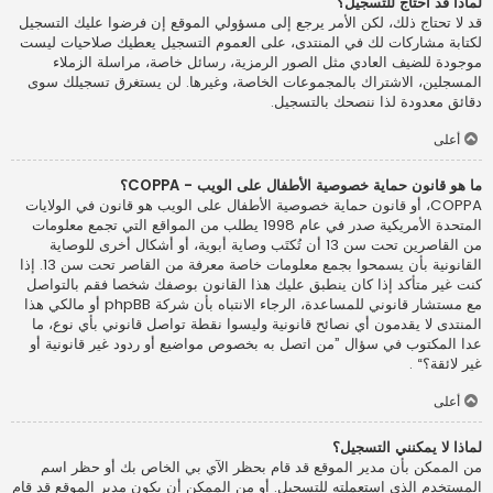
لماذا قد أحتاج للتسجيل؟
قد لا تحتاج ذلك، لكن الأمر يرجع إلى مسؤولي الموقع إن فرضوا عليك التسجيل
لكتابة مشاركات لك في المنتدى، على العموم التسجيل يعطيك صلاحيات ليست
موجودة للضيف العادي مثل الصور الرمزية، رسائل خاصة، مراسلة الزملاء
المسجلين، الاشتراك بالمجموعات الخاصة، وغيرها. لن يستغرق تسجيلك سوى
دقائق معدودة لذا ننصحك بالتسجيل.
أعلى
ما هو قانون حماية خصوصية الأطفال على الويب - COPPA؟
COPPA، أو قانون حماية خصوصية الأطفال على الويب هو قانون في الولايات
المتحدة الأمريكية صدر في عام 1998 يطلب من المواقع التي تجمع معلومات
من القاصرين تحت سن 13 أن تُكتَب وصاية أبوية، أو أشكال أخرى للوصاية
القانونية بأن يسمحوا بجمع معلومات خاصة معرفة من القاصر تحت سن 13. إذا
كنت غير متأكد إذا كان ينطبق عليك هذا القانون بوصفك شخصا فقم بالتواصل
مع مستشار قانوني للمساعدة، الرجاء الانتباه بأن شركة phpBB أو مالكي هذا
المنتدى لا يقدمون أي نصائح قانونية وليسوا نقطة تواصل قانوني بأي نوع، ما
عدا المكتوب في سؤال ”من اتصل به بخصوص مواضيع أو ردود غير قانونية أو
غير لائقة؟“ .
أعلى
لماذا لا يمكنني التسجيل؟
من الممكن بأن مدير الموقع قد قام بحظر الآي بي الخاص بك أو حظر اسم
المستخدم الذي استعملته للتسجيل. أو من الممكن أن يكون مدير الموقع قد قام