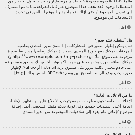
قائمة كاملة بالوجوه موجودة عند تقديم موضوع أو رد جديد، حاول ألاّ تكثر من
استعمال الوجوه، فقد يجعل هذا الموضوع غير قابل للقراءة مما يدعو المشرف
إلى تعديل الموضوع أو حتى إزالته تمامًا، مدير الموقع له الحق في تحديد
الابتسامات في موضوع.
أعلى
هل أستطيع نشر صور؟
نعم، يمكن إظهار الصور في المشاركات، إذا سمح مدير المنتدى بخاصية
المرفقات يمكنك رفع صورة للمنتدى. ومع ذلك يمكنك إضافتها من رابط صورة
مرفوعة على موقع مثلًا http://www.example.com/my-picture.gif ولا
يمكنك إضافة صورة محفوظة على جهاز الكمبيوتر الخاص بك أو صورة محفوظة
على خادم محمي بكلمة مرور مثل صندوق بريد hotmail أو Yahoo. لإظهار
صورة يجب وضع الرابط الصحيح بين وسم BBCode الخاص بذلك [img].
أعلى
ما هي الإعلانات العامة؟
الإعلانات العامة تحوي معلومات مهمة يتوجب الاطلاع عليها. وستظهر الإعلانات
العامة أعلى المنتديات جميعها وفي لوحة تحكم ملفك الشخصي أيضًا. إضافة
موضوع كإعلان عام يعود إلى صلاحياتك الموضوعة من مدير المنتدى.
أعلى
ما هي الإعلانات؟