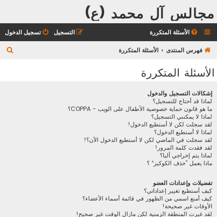
مجالس آل محمد (ع)
الأسئلة المتكررة
التسجيل
تسجيل الدخول
ب
فهرس المنتدى
الأسئلة المتكررة
ح
الأسئلة المتكررة
ث
إشكالات التسجيل والدخول
لماذا قد أحتاج للتسجيل؟
ما هو قانون حماية خصوصية الأطفال على الويب - COPPA؟
لماذا لا يمكنني التسجيل؟
لقد سجلت لكن لا أستطيع الدخول!
لماذا لا أستطيع الدخول؟
لقد سجلت في الماضي لكن لا أستطيع الدخول الآن؟!
لقد فقدت كلمة المرور!
لماذا يتم إخراجي آليا؟
ماذا يعمل ”حذف الكوكيز“ ؟
تفضيلات وإعدادات العضو
كيف أستطيع تغيير إعداداتي؟
كيف أمنع اسمي من الظهور في قائمة أسماء الأعضاء؟
الأوقات غير صحيحة!
لقد غيرت المنطقة الزمنية لكن مازال الوقت غير صحيح!