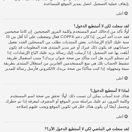
بإيقاف عمليه التسجيل. اتصل بمدير الموقع للمساعدة.
أعلى
لقد سجلت لكن لا أستطيع الدخول!
أولًا تأكد من إدخالك اسم المستخدم وكلمة المرور الصحيحين. إن كانتا صحيحتين
فقد حدث أحد أمرين. إذا كان دعم COPPA فعال وضغطت على أنا أقل من 13
سنة عليك اتّباع الإرشادات. بعض المنتديات تطلب من المسجلين الجدد تفعيل
حساباتهم، قد يكون ذلك عبرك أو عبر مدير المنتدى هذه المعلومات قد تكون
أبلغت بها عند التسجيل. إذا أرسلت إليك رسالة بريد عليك اتّباع الإرشادات، إذا
لم تستلم البريد هل أنت متأكد من صحة عنوان بريدك؟ سبب استعمال طريقة
تنشيط الحساب تلك هي منع المستخدمين العابرين من استغلال المنتدى بطريقة
سيئة ومجهولة. إذا كنت متأكدًا من صحة بريدك الالكتروني فأرسل رسالة للمدير.
أعلى
لماذا لا أستطيع الدخول؟
هناك عدة أسباب يمكن أن تسبب ذلك: أولًا: تحقق من صحة اسم المستخدم
وكلمة المرور، ثم عليك مراسلة مدير الموقع أو المشرف لمعرفة إذا تم حظرك.
ويحتمل أيضًا أن يكون هناك خلل في تكوين الموقع ويجب عليهم إصلاحه.
أعلى
لقد سجلت في الماضي لكن لا أستطيع الدخول الآن؟!