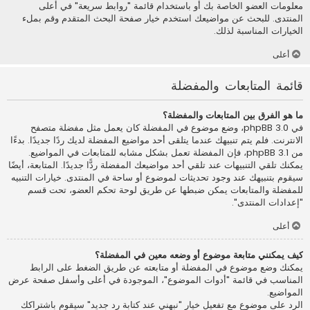
معلومات العضو الخاصة بك أو باستخدام قائمة "روابط سريعة" في أعلى
المنتدى. للبحث عن مواضيعك استخدم خيار صفحة البحث المتقدم وقم بملء
الخيارات المناسبة لذلك.
أعلى
قائمة المتابعات والمفضلة
ما هو الفرق بين المتابعات والمفضلة؟
في phpBB 3.0، وضع موضوع في المفضلة كان يعمل مثل مفضلة متصفح
الانترنت. فلم يتم تنبيهك عندما يتلقى أحد مواضيع المفضلة لديك ردًا جديدًا. بدءًا
من phpBB 3.1، فإن المفضلة تعمل بشكل مشابه للمتابعات في المواضيع.
يمكنك تلقي التنبيهات عند تلقي أحد مواضيعك المفضلة ردًّا جديدًا. المتابعة، أيضًا
سيقوم بتنبيهك عند وجود تحديثات لموضوع أو ساحة في المنتدى. خيارات التنبيه
للمفضلة والمتابعات يمكن ضبطها عن طريق لوحة تحكم العضو، تحت قسم
"إعدادات المنتدى".
أعلى
كيف يمكنني متابعة موضوع أو وضعه معين في المفضلة؟
يمكنك وضع موضوع في المفضلة أو متابعته عن طريق الضغط على الرابط
المناسب في قائمة "أدوات الموضوع"، الموجودة في أعلى وأسفل صفحة عرض
المواضيع.
الرد على موضوع مع تفعيل خيار "نبهني عند كتابة رد جديد" سيقوم باشتراكك