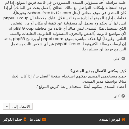
عليك مراسلة أحد مسؤولي المنتدى المسرودين في قائمة فريق الموقع، إذا لم
توجد استجابة بإمكانك التواصل مع مالك النطاق (اعمل
بحث عن المالك
) أو إذا
كان المنتدى في موقع مجاني (مثل yahoo، free.fr، f2s.com، وغيرها)،
فخاطب إدارة الموقع أو إدارة سوء الاستغلال. عليك ملاحظة أن phpBB Group
ليس لها أي تحكم ولا تتحمل أي مسؤولية عن كيفية أو مكان أو من الشخص
الذي يستعمل هذا المنتدى. ليس هناك أي فائدة من مخاطبة phpBB Group
لأي مواضيع قانونية (القبض والتحري، المسئولية القانونية، التعليقات والسب
العلني، وغيرها) لها علاقة مباشرة بموقع phpbb.com أو برنامج phpBB بذاته.
إن أرسلت رسالة الكترونية لـ phpBB Group عن أي شخص ثالث يستعمل
البرنامج فربما لن تستلم ردا.
أعلى
كيف يمكنني الاتصال بمدير المنتدى؟
جميع مستخدمي المنتدى يمكنهم استخدام صفحة "اتصل بنا"، إذا كان الخيار
متاحًا بواسطة مدير المنتدى.
أعضاء المنتدى يمكنهم أيضًا استخدام رابط "فريق الموقع".
أعلى
الانتقال إلى
فهرس المنتدى
اتصل بنا
حذف الكوكيز