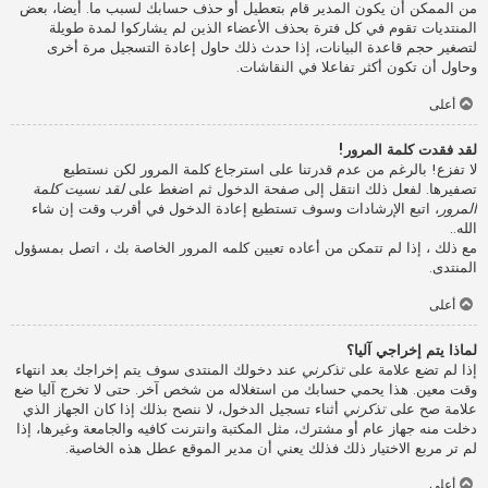
من الممكن أن يكون المدير قام بتعطيل أو حذف حسابك لسبب ما. أيضا، بعض
المنتديات تقوم في كل فترة بحذف الأعضاء الذين لم يشاركوا لمدة طويلة
لتصغير حجم قاعدة البيانات، إذا حدث ذلك حاول إعادة التسجيل مرة أخرى
وحاول أن تكون أكثر تفاعلا في النقاشات.
أعلى
لقد فقدت كلمة المرور!
لا تفزع! بالرغم من عدم قدرتنا على استرجاع كلمة المرور لكن نستطيع
تصفيرها. لفعل ذلك انتقل إلى صفحة الدخول ثم اضغط على
لقد نسيت كلمة
المرور
، اتبع الإرشادات وسوف تستطيع إعادة الدخول في أقرب وقت إن شاء
الله..
مع ذلك ، إذا لم تتمكن من أعاده تعيين كلمه المرور الخاصة بك ، اتصل بمسؤول
المنتدى.
أعلى
لماذا يتم إخراجي آليا؟
إذا لم تضع علامة على
تذكرني
عند دخولك المنتدى سوف يتم إخراجك بعد انتهاء
وقت معين. هذا يحمي حسابك من استغلاله من شخص آخر. حتى لا تخرج آليا ضع
علامة صح على
تذكرني
أثناء تسجيل الدخول، لا ننصح بذلك إذا كان الجهاز الذي
دخلت منه جهاز عام أو مشترك، مثل المكتبة وانترنت كافيه والجامعة وغيرها، إذا
لم تر مربع الاختيار ذلك فذلك يعني أن مدير الموقع عطل هذه الخاصية.
أعلى