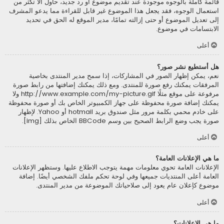
قائمة كاملة بالوجوه موجودة عند تقديم موضوع أو رد جديد، حاول ألاّ تكثر من
استعمال الوجوه، فقد يجعل هذا الموضوع غير قابل للقراءة مما يدعو المشرف
إلى تعديل الموضوع أو حتى إزالته تمامًا، مدير الموقع له الحق في تحديد
الابتسامات في موضوع.
أعلى
هل أستطيع نشر صور؟
نعم، يمكن إظهار الصور في المشاركات، إذا سمح مدير المنتدى بخاصية
المرفقات يمكنك رفع صورة للمنتدى. ومع ذلك يمكنك إضافتها من رابط صورة
مرفوعة على موقع مثلًا http://www.example.com/my-picture.gif ولا
يمكنك إضافة صورة محفوظة على جهاز الكمبيوتر الخاص بك أو صورة محفوظة
على خادم محمي بكلمة مرور مثل صندوق بريد hotmail أو Yahoo. لإظهار
صورة يجب وضع الرابط الصحيح بين وسم BBCode الخاص بذلك [img].
أعلى
ما هي الإعلانات العامة؟
الإعلانات العامة تحوي معلومات مهمة يتوجب الاطلاع عليها. وستظهر الإعلانات
العامة أعلى المنتديات جميعها وفي لوحة تحكم ملفك الشخصي أيضًا. إضافة
موضوع كإعلان عام يعود إلى صلاحياتك الموضوعة من مدير المنتدى.
أعلى
ما هي الإعلانات؟