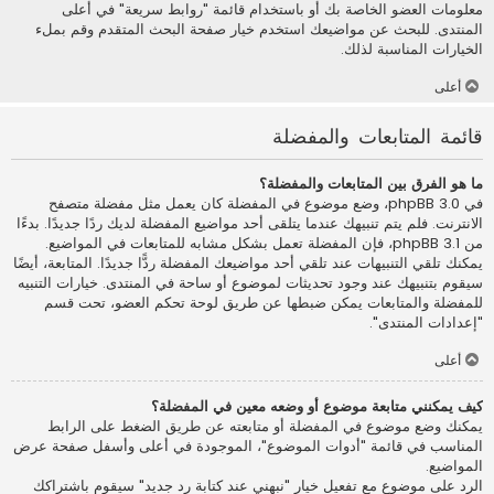
معلومات العضو الخاصة بك أو باستخدام قائمة "روابط سريعة" في أعلى
المنتدى. للبحث عن مواضيعك استخدم خيار صفحة البحث المتقدم وقم بملء
الخيارات المناسبة لذلك.
أعلى
قائمة المتابعات والمفضلة
ما هو الفرق بين المتابعات والمفضلة؟
في phpBB 3.0، وضع موضوع في المفضلة كان يعمل مثل مفضلة متصفح
الانترنت. فلم يتم تنبيهك عندما يتلقى أحد مواضيع المفضلة لديك ردًا جديدًا. بدءًا
من phpBB 3.1، فإن المفضلة تعمل بشكل مشابه للمتابعات في المواضيع.
يمكنك تلقي التنبيهات عند تلقي أحد مواضيعك المفضلة ردًّا جديدًا. المتابعة، أيضًا
سيقوم بتنبيهك عند وجود تحديثات لموضوع أو ساحة في المنتدى. خيارات التنبيه
للمفضلة والمتابعات يمكن ضبطها عن طريق لوحة تحكم العضو، تحت قسم
"إعدادات المنتدى".
أعلى
كيف يمكنني متابعة موضوع أو وضعه معين في المفضلة؟
يمكنك وضع موضوع في المفضلة أو متابعته عن طريق الضغط على الرابط
المناسب في قائمة "أدوات الموضوع"، الموجودة في أعلى وأسفل صفحة عرض
المواضيع.
الرد على موضوع مع تفعيل خيار "نبهني عند كتابة رد جديد" سيقوم باشتراكك