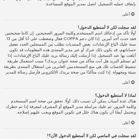
بإيقاف عمليه التسجيل. اتصل بمدير الموقع للمساعدة.
أعلى
لقد سجلت لكن لا أستطيع الدخول!
أولًا تأكد من إدخالك اسم المستخدم وكلمة المرور الصحيحين. إن كانتا صحيحتين
فقد حدث أحد أمرين. إذا كان دعم COPPA فعال وضغطت على أنا أقل من 13
سنة عليك اتّباع الإرشادات. بعض المنتديات تطلب من المسجلين الجدد تفعيل
حساباتهم، قد يكون ذلك عبرك أو عبر مدير المنتدى هذه المعلومات قد تكون
أبلغت بها عند التسجيل. إذا أرسلت إليك رسالة بريد عليك اتّباع الإرشادات، إذا
لم تستلم البريد هل أنت متأكد من صحة عنوان بريدك؟ سبب استعمال طريقة
تنشيط الحساب تلك هي منع المستخدمين العابرين من استغلال المنتدى بطريقة
سيئة ومجهولة. إذا كنت متأكدًا من صحة بريدك الالكتروني فأرسل رسالة للمدير.
أعلى
لماذا لا أستطيع الدخول؟
هناك عدة أسباب يمكن أن تسبب ذلك: أولًا: تحقق من صحة اسم المستخدم
وكلمة المرور، ثم عليك مراسلة مدير الموقع أو المشرف لمعرفة إذا تم حظرك.
ويحتمل أيضًا أن يكون هناك خلل في تكوين الموقع ويجب عليهم إصلاحه.
أعلى
لقد سجلت في الماضي لكن لا أستطيع الدخول الآن؟!