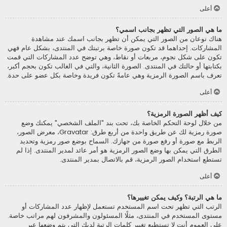
أعلى
ما هي الصور التي تظهر بجانب اسمي؟
هناك نوعان من الصور التي يمكن أن تظهر بجانب اسمك عند مشاهدة
المشاركات. إحداهما قد تكون صورة خاصة برتبتك في المنتدى، بشكل عام فهي
تكون على شكل نجوم، مربعات أو نقاط، وهي توضح عدد المشاركات التي قمت
بكتابتها أو حالتك في المنتدى. الصورة الثانية، والتي في الغالب تكون بحجم أكبر،
تعرف باسم الصورة الرمزية وهي عامةً تكون فريدة وخاصة بكل عضو على حدة.
أعلى
كيف أظهر الصورة الرمزية؟
من خلال لوحة التحكم الخاصة بك، تحت بند "الملف الشخصي" يمكنك وضع
صورة رمزية لك عن طريق واحدة من أربع طرق: Gravatar، معرض الصور،
الربط مع صورة أو رفع صورة من جهازك. السماح بوضع صور رمزية وتحديد
الطرق التي يمكن بها وضع الصور الرمزية هو أمر عائد لمدير المنتدى. إذا لم
تستطع استخدام الصور الرمزية، قم بالاتصال بمدير المنتدى.
أعلى
ما هي الرتبة؟ وكيف يمكن تغييرها؟
الرتب التي تظهر تحت اسم المستخدم تستعمل لإظهار عدد المشاركات أو
مستوى المستخدم في المنتدى، مثلًا المسئولون والمشرفون لهم مراتب خاصة.
على العموم أنت لا تستطيع تغيير كلمات الرتبة لديك التي يتم وضعها عبر