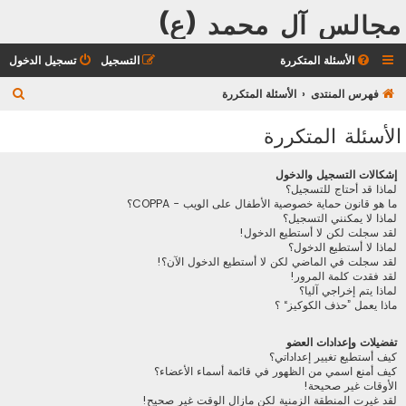
مجالس آل محمد (ع)
الأسئلة المتكررة
التسجيل
تسجيل الدخول
ب
فهرس المنتدى
الأسئلة المتكررة
ح
الأسئلة المتكررة
ث
إشكالات التسجيل والدخول
لماذا قد أحتاج للتسجيل؟
ما هو قانون حماية خصوصية الأطفال على الويب - COPPA؟
لماذا لا يمكنني التسجيل؟
لقد سجلت لكن لا أستطيع الدخول!
لماذا لا أستطيع الدخول؟
لقد سجلت في الماضي لكن لا أستطيع الدخول الآن؟!
لقد فقدت كلمة المرور!
لماذا يتم إخراجي آليا؟
ماذا يعمل ”حذف الكوكيز“ ؟
تفضيلات وإعدادات العضو
كيف أستطيع تغيير إعداداتي؟
كيف أمنع اسمي من الظهور في قائمة أسماء الأعضاء؟
الأوقات غير صحيحة!
لقد غيرت المنطقة الزمنية لكن مازال الوقت غير صحيح!