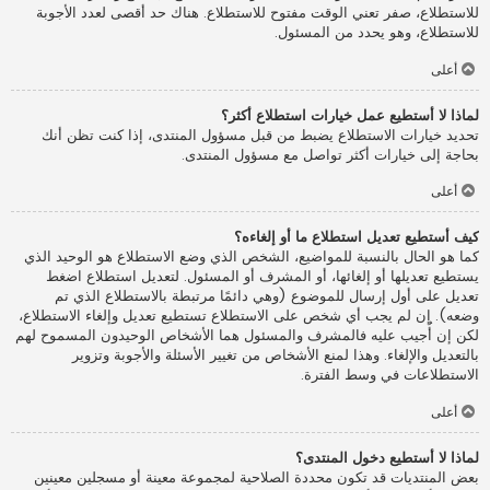
للاستطلاع، صفر تعني الوقت مفتوح للاستطلاع. هناك حد أقصى لعدد الأجوبة
للاستطلاع، وهو يحدد من المسئول.
أعلى
لماذا لا أستطيع عمل خيارات استطلاع أكثر؟
تحديد خيارات الاستطلاع يضبط من قبل مسؤول المنتدى، إذا كنت تظن أنك
بحاجة إلى خيارات أكثر تواصل مع مسؤول المنتدى.
أعلى
كيف أستطيع تعديل استطلاع ما أو إلغاءه؟
كما هو الحال بالنسبة للمواضيع، الشخص الذي وضع الاستطلاع هو الوحيد الذي
يستطيع تعديلها أو إلغائها، أو المشرف أو المسئول. لتعديل استطلاع اضغط
تعديل على أول إرسال للموضوع (وهي دائمًا مرتبطة بالاستطلاع الذي تم
وضعه). إن لم يجب أي شخص على الاستطلاع تستطيع تعديل وإلغاء الاستطلاع،
لكن إن أُجيب عليه فالمشرف والمسئول هما الأشخاص الوحيدون المسموح لهم
بالتعديل والإلغاء. وهذا لمنع الأشخاص من تغيير الأسئلة والأجوبة وتزوير
الاستطلاعات في وسط الفترة.
أعلى
لماذا لا أستطيع دخول المنتدى؟
بعض المنتديات قد تكون محددة الصلاحية لمجموعة معينة أو مسجلين معينين