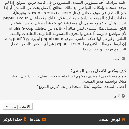
عليك مراسلة أحد مسؤولي المنتدى المسرودين في قائمة فريق الموقع، إذا لم
توجد استجابة بإمكانك التواصل مع مالك النطاق (اعمل
بحث عن المالك
) أو إذا
كان المنتدى في موقع مجاني (مثل yahoo، free.fr، f2s.com، وغيرها)،
فخاطب إدارة الموقع أو إدارة سوء الاستغلال. عليك ملاحظة أن phpBB Group
ليس لها أي تحكم ولا تتحمل أي مسؤولية عن كيفية أو مكان أو من الشخص
الذي يستعمل هذا المنتدى. ليس هناك أي فائدة من مخاطبة phpBB Group
لأي مواضيع قانونية (القبض والتحري، المسئولية القانونية، التعليقات والسب
العلني، وغيرها) لها علاقة مباشرة بموقع phpbb.com أو برنامج phpBB بذاته.
إن أرسلت رسالة الكترونية لـ phpBB Group عن أي شخص ثالث يستعمل
البرنامج فربما لن تستلم ردا.
أعلى
كيف يمكنني الاتصال بمدير المنتدى؟
جميع مستخدمي المنتدى يمكنهم استخدام صفحة "اتصل بنا"، إذا كان الخيار
متاحًا بواسطة مدير المنتدى.
أعضاء المنتدى يمكنهم أيضًا استخدام رابط "فريق الموقع".
أعلى
الانتقال إلى
فهرس المنتدى
اتصل بنا
حذف الكوكيز