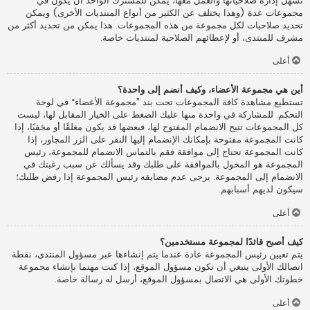
تسهل إدارة صلاحياتها والعمل معها، يمكن للمشترك الواحد أن يكون في
مجموعات عدة (وهذا يختلف عن الكثير من أنواع المنتديات الأخرى) ويمكن
تحديد صلاحيات لكل مجموعة من هذه المجموعات. هذا يمكن من تحديد أكثر من
مشرف للمنتدى، أو لإعطائهم الصلاحية لمنتديات خاصة.
أعلى
أين هي مجموعة الأعضاء، وكيف أنضم إلى واحدة؟
تستطيع مشاهدة كافة المجموعات تحت بند ”مجموعة الأعضاء“ في لوحة
التحكم. للمشاركة في واحدة منها عليك الضغط على الخيار المقابل لها، ليست
كل المجموعات تتيح الانضمام المفتوح لها، فبعضها قد يكون مغلقًا أو مخفيًا، إذا
كانت المجموعة مفتوحة بإمكانك الإنضمام إليها النقر على الزر المجاور، إذا
كانت المجموعة تحتاج إلى موافقة فقم بالتماس الانضمام للمجموعة، رئيس
المجموعة هو المخول بالموافقة على طلبك وقد يسألك عن سبب رغبتك في
الانضمام إلى المجموعة. يرجى عدم مضايقه رئيس المجموعة إذا رفض طلبك؛
سيكون لديهم أسبابهم.
أعلى
كيف أصبح قائدًا لمجموعة مستخدمين؟
يتم تعيين رئيس المجموعة عادة عندما يتم إنشاءها عبر مسؤول المنتدى، نقطة
اتصالك الأولى ينبغي أن تكون مسؤول الموقع، إذا كنت مهتما بإنشاء مجموعة
خطوتك الأولى هي الاتصال بمسؤول الموقع، أرسل له رسالة خاصة.
أعلى