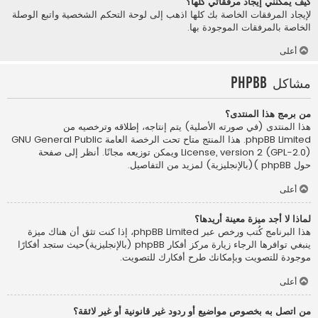
كيف يمكنني إيجاد مرفقاتي كلها؟
لإيجاد المرفقات الخاصة بك كلها اذهب إلى لوحة التحكم الشخصية واتبع الوصلة
الخاصة بالمرفقات الموجودة بها.
أعلى
مشاكل phpBB
من برمج هذا المنتدى؟
هذا المنتدى (في صورته الأصلية) يتم إنتاجه، إطلاقه وترخصيه من
phpBB Limited
. هذا المنتج متاح تحت الرخصة العامة GNU General Public
License, version 2 (GPL-2.0) ويمكن توزيعه مجانًا. أنظر إلى صفحة
حول phpBB )(بالإنجليزية)
لمزيد من التفاصيل.
أعلى
لماذا لا أجد ميزة معينة أريدها؟
هذا البرنامج كُتب ورخص عبر phpBB Limited، إذا كنت تثق أن هناك ميزة
ينبغي توافرها الرجاء زيارة
مركز أفكار phpBB (بالإنجليزية)
حيث ستجد أفكارًا
موجودة للتصويت وبإمكانك طرح أفكارك للتصويت.
أعلى
من اتصل به بخصوص مواضيع أو ردود غير قانونية أو غير لائقة؟