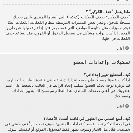
ماذا يعمل ”حذف الكوكيز“ ؟
”حذف الكوكيز“ يحذف الكعكات (كوكيز) التي أنشأها المنتدى والتي تجعلك
مسجلًا للدخول وتلغي بعض المميزات المرتبطة بنظام الكعكات. الكعكات أيضًا
توفر مميزات مثل متابعة المواضيع التي قمت بقراءتها إذا تم تفعيلها عن طريق
المدير. إذا كنت تواجه مشاكل في تسجيل الدخول أو الخروج، فقد يساعد حذف
الكعكات في حلها.
أعلى
تفضيلات وإعدادات العضو
كيف أستطيع تغيير إعداداتي؟
إذا كنت عضوًا مسجلًا، فإن جميع إعداداتك تحفظ في قاعدة البيانات. لتعديلهم،
قم بزيارة لوحة تحكم العضو؛ يمكنك إيجاد الرابط في الغالب بالضغط على اسم
عضويتك في أعلى صفحات المنتدى. هذا النظام سيسمح لك بتغيير إعداداتك
وتفضيلاتك.
أعلى
كيف أمنع اسمي من الظهور في قائمة أسماء الأعضاء؟
في لوحة التحكم تحت قسم ”إعدادات المنتدى“ سوف تجد خيار
أخف حالتي في
المنتدى
، فعَّل هذا الخيار وسوف تظهر فقط لمسؤول الموقع أو لنفسك. سوف