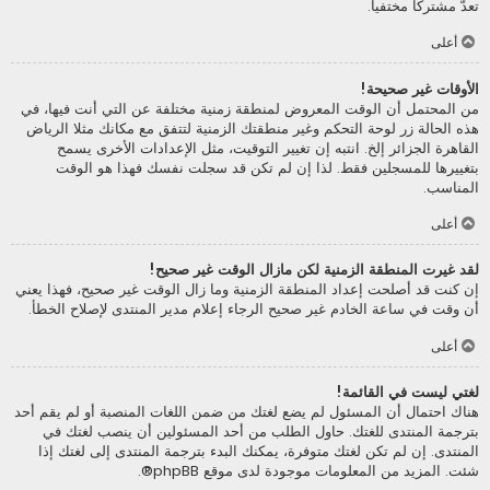
تعدّ مشتركا مختفيا.
أعلى
الأوقات غير صحيحة!
من المحتمل أن الوقت المعروض لمنطقة زمنية مختلفة عن التي أنت فيها، في
هذه الحالة زر لوحة التحكم وغير منطقتك الزمنية لتتفق مع مكانك مثلا الرياض
القاهرة الجزائر إلخ. انتبه إن تغيير التوقيت، مثل الإعدادات الأخرى يسمح
بتغييرها للمسجلين فقط. لذا إن لم تكن قد سجلت نفسك فهذا هو الوقت
المناسب.
أعلى
لقد غيرت المنطقة الزمنية لكن مازال الوقت غير صحيح!
إن كنت قد أصلحت إعداد المنطقة الزمنية وما زال الوقت غير صحيح، فهذا يعني
أن وقت في ساعة الخادم غير صحيح الرجاء إعلام مدير المنتدى لإصلاح الخطأ.
أعلى
لغتي ليست في القائمة!
هناك احتمال أن المسئول لم يضع لغتك من ضمن اللغات المنصبة أو لم يقم أحد
بترجمة المنتدى للغتك. حاول الطلب من أحد المسئولين أن ينصب لغتك في
المنتدى. إن لم تكن لغتك متوفرة، يمكنك البدء بترجمة المنتدى إلى لغتك إذا
شئت. المزيد من المعلومات موجودة لدى موقع
phpBB
®.