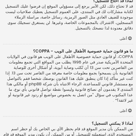
لماذا قد أحتاج للتسجيل؟
قد لا تحتاج ذلك، لكن الأمر يرجع إلى مسؤولي الموقع إن فرضوا عليك التسجيل
لكتابة مشاركات لك في المنتدى، على العموم التسجيل يعطيك صلاحيات ليست
موجودة للضيف العادي مثل الصور الرمزية، رسائل خاصة، مراسلة الزملاء
المسجلين، الاشتراك بالمجموعات الخاصة، وغيرها. لن يستغرق تسجيلك سوى
دقائق معدودة لذا ننصحك بالتسجيل.
أعلى
ما هو قانون حماية خصوصية الأطفال على الويب - COPPA؟
COPPA، أو قانون حماية خصوصية الأطفال على الويب هو قانون في الولايات
المتحدة الأمريكية صدر في عام 1998 يطلب من المواقع التي تجمع معلومات
من القاصرين تحت سن 13 أن تُكتَب وصاية أبوية، أو أشكال أخرى للوصاية
القانونية بأن يسمحوا بجمع معلومات خاصة معرفة من القاصر تحت سن 13. إذا
كنت غير متأكد إذا كان ينطبق عليك هذا القانون بوصفك شخصا فقم بالتواصل
مع مستشار قانوني للمساعدة، الرجاء الانتباه بأن شركة phpBB أو مالكي هذا
المنتدى لا يقدمون أي نصائح قانونية وليسوا نقطة تواصل قانوني بأي نوع، ما
عدا المكتوب في سؤال ”من اتصل به بخصوص مواضيع أو ردود غير قانونية أو
غير لائقة؟“ .
أعلى
لماذا لا يمكنني التسجيل؟
من الممكن بأن مدير الموقع قد قام بحظر الآي بي الخاص بك أو حظر اسم
المستخدم الذي استعملته للتسجيل. أو من الممكن أن يكون مدير الموقع قد قام