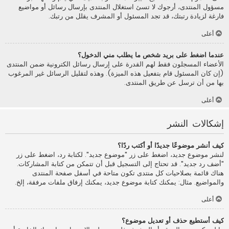
مسؤول المنتدى، أرجوك لا تسئ استغلال المنتدى بإرسال رسائل أو مواضيع
فارغة لزيادة رتبتك، قد تجد المسئول أو المشرف يقلل من رتبك.
أعلى
عندما اضغط على بريد شخص ما يطلب مني الدخول؟
الأعضاء المسجلون فقط لهم القدرة على إرسال رسائل الكترونية ضمن المنتدى
(إن كان المسئول قام بتفعيل هذه الميزة). وهذه لتقليل الرسائل غير المرغوب
بها من أن ترسل عن طريق المنتدى.
أعلى
إشكالات النشر
كيف أنشر موضوعًا جديدًا أو أكتب ردًا؟
لنشر موضوع جديد، اضغط على زر "موضوع جديد". لكتابة رد، اضغط على زر
"أضف رد جديد". قد تحتاج إلى التسجيل قبل أن تتمكن من كتابة المشاركات.
هناك قائمة بصلاحيات كل منتدى تكون متاحة في أسفل صفحة المنتدى
والمواضيع. مثال: يمكنك كتابة موضوع جديد، يمكنك إرفاق ملفات مرفقة، إلخ.
أعلى
كيف أستطيع حذف أو تعديل موضوع؟