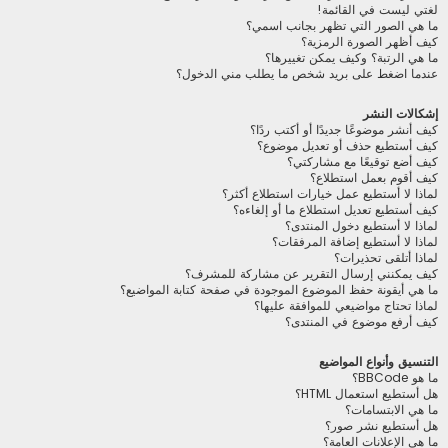
لغتي ليست في القائمة!
ما هي الصور التي تظهر بجانب اسمي؟
كيف أظهر الصورة الرمزية؟
ما هي الرتبة؟ وكيف يمكن تغييرها؟
عندما اضغط على بريد شخص ما يطلب مني الدخول؟
إشكالات النشر
كيف أنشر موضوعًا جديدًا أو أكتب ردًا؟
كيف أستطيع حذف أو تعديل موضوع؟
كيف أضع توقيعًا مع مشاركتي؟
كيف أقوم بعمل استطلاع؟
لماذا لا أستطيع عمل خيارات استطلاع أكثر؟
كيف أستطيع تعديل استطلاع ما أو إلغاءه؟
لماذا لا أستطيع دخول المنتدى؟
لماذا لا أستطيع إضافة المرفقات؟
لماذا أتلقى تحذيرات؟
كيف يمكنني إرسال التقرير عن مشاركة للمشرف؟
ما هي أيقونة حفظ الموضوع الموجودة في صفحة كتابة المواضيع؟
لماذا تحتاج مواضيعي للموافقة عليها؟
كيف أرفع موضوع في المنتدى؟
التنسيق وأنواع المواضيع
ما هو BBCode؟
هل أستطيع استعمال HTML؟
ما هي الابتسامات؟
هل أستطيع نشر صور؟
ما هي الإعلانات العامة؟