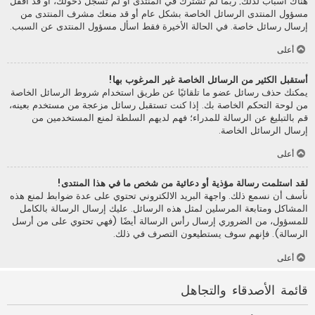
هناك أسباب لذلك; ربما لم تشترك في المنتدى أو لم تسجل دخولك، أو قد أقفل
مسؤول المنتدى الرسائل الخاصة بشكل عام أو قد منعك مشرف المنتدى من
إرسال رسائل خاصة. في الحالة الأخيرة فقط اسأل مسؤول المنتدى عن السبب.
أعلى
أستقبل الكثير من الرسائل الخاصة غير المرغوب بها!
يمكنك حذف رسائل عضو ما تلقائيًا عن طريق استخدام شروط الرسائل الخاصة
من لوحة التحكم الخاصة بك. إذا كنت تستقبل رسائل مزعجة من مستخدم بعينه،
قم بالتبليغ عن الرسالة للمدراء؛ فهم لديهم السلطة لمنع المستخدمين من
إرسال الرسائل الخاصة.
أعلى
لقد استلمت رسالة مؤذية أو دعائية من شخص ما في هذا المنتدى!
نأسف أن نسمع ذلك. واجهة البريد الالكتروني تحتوي على عدة ضوابط لمنع هذه
المشاكل ومتابعة المرسلين لمثل هذه الرسائل. عليك إرسال الرسالة بالكامل
للمسؤول، من الضروري إرسال رأس الرسالة أيضًا (فهي تحتوي على من أرسل
الرسالة). فإنهم سوف يستطيعون التصرف في ذلك.
أعلى
قائمة الأصدقاء والتجاهل