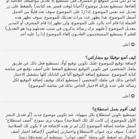
ما لم تكن مدير الموقع أو المشرف فلن تستطيع إلا تعديل مواضيعك الخاصة أو
إلغاءها. تستطيع تعديل موضوع (أحيانا لوقت قصير بعد كتابته) بالضغط على زر
تعديل عند نفس الموضوع. إذا رُدّ على الموضوع سوف تجد قليلًا من الجمل
أسفل الموضوع، هذا يظهر عدد مرات تعديلك للموضوع. سوف تظهر هذه
الجملة إذا قام أحد بالرد على الموضوع، ولن تظهر إذا قام المشرف أو المدير
بتعديل الموضوع (عليهم ترك رسالة يذكرون في سبب تعديلهم وما هو التعديل).
للعلم لا يستطيع المستخدمون العاديون إلغاء الموضوع إذا ردّ عليه أحد.
أعلى
كيف أضع توقيعًا مع مشاركتي؟
لإضافة توقيع للموضوع عليك تكوين توقيع أولًا، تستطيع فعل ذلك عن طريق
ملفك الشخصي. فور تكوين التوقيع تستطيع الضغط على
أضف توقيع
في شاشة
كتابة الموضوع. تستطيع إضافة التوقيع آليا في كتاباتك كلها بتشغيل الاختيار
الخاص بذلك في ملفك الشخصي (تستطيع كذلك توقيف إضافة التوقيع لكل
رسالة على حده بإزالة الاختيار الخاص بذلك في شاشة الموضوع).
أعلى
كيف أقوم بعمل استطلاع؟
تستطيع تكوين استطلاع بكل سهولة، عند تكوين موضوع جديد (أو تعديل النشر
الأول للموضوع، إن كانت لك تلك الصلاحية) سوف ترى نموذج ”أضف استطلاع“
أسفل شاشة إضافة الموضوع (إن لم ترَ هذه الإضافة قد لا يكون لك الصلاحية
لذلك). سوف ترى عنوان الاستطلاع واختيارين إضافيين (لإضافة اختيار أضف
السؤال ثم اضغط على وصلة ”أضف جواب“. تستطيع أن تضع وقتا زمنيا