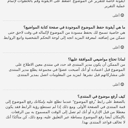
أيقونة خاصة للتقرير عن الموضوع. اضغط على الأيقونة وقم بالخطوات لإتمام
عملية التقرير.
أعلى
ما هي أيقونة حفظ الموضوع الموجودة في صفحة كتابة المواضيع؟
هي خاصية تسمح لك بحفظ مسودة من الموضوع لإكماله في وقت لاحق حتى
تتمكن من إضافته. لمعرفة المزيد اتجه إلى لوحة التحكم الشخصية واتبع الروابط.
أعلى
لماذا تحتاج مواضيعي للموافقة عليها؟
من الممكن أن يكون مدير المنتدى قد حدد في منتدى معين الاطلاع على
الموضوع قبل اعتماده أو أنك أصبحت عضوًا في مجموعة يطلع مدير المنتدى
على مشاركاتهم قبل نشرها. لمزيد من المعلومات اتصل بمدير المنتدى.
أعلى
كيف أرفع موضوع في المنتدى؟
بالضغط على رابط ”رفع الموضوع“ عندما تطلع عليه بإمكانك رفع الموضوع إلى
قمة المنتدى في الصفحة الأولى. ومع ذلك إذا لم تستطع رؤية الرابط فقد يكون
معطلا من قبل الإدارة أو أنك لم تصل إلى الوقت المسموح به بين الرفعات.
بالإمكان أيضا رفع الموضوع ببساطة عبر التعليق عليه، ومع ذلك، كن متأكدًا أنك
لا تخالف قواعد المنتدى بهذا.