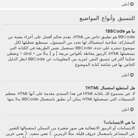
أعلى
التنسيق وأنواع المواضيع
ما هو BBCode؟
BBCode هو تطبيق خاص من HTML، يقدم تحكم أفصل على أجزاء معينة من
المشاركة، صلاحية استعمالك لها تحدد من المسئول، تستطيع تعطيلها لكل
موضوع تنشره على حدة، BBCode تستعمل نفس الطريقة في الكتابة التي
يستعملها HTML، الرموز محاطة بأقواس مربعة [ و ] بدلًا من < and > وتعطي
تحكما أكثر في تنسيق النص. لمزيد من المعلومات عن BBCode انظر الدليل
الخاص بها في شاشة كتابة الموضوع.
أعلى
هل أستطيع استعمال HTML؟
لا، غير مسموح لك بكتابة HTML في هذا المنتدى مقدمة على أنها HTML. معظم
التنسيقات التي تستعملها HTML يمكن أن تطبق باستعمال BBCode بدلا منها.
أعلى
ما هي الابتسامات؟
الابتسامات أو الرموز الانفعالية هي صور صغيرة من الممكن استعمالها للتعبير
عن المشاعر باستعمال حروف قليلة، مثلًا الرمزين :) تعني سعيد، :( تعني حزين.