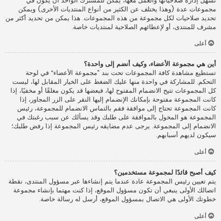
تسهل إدارة صلاحياتها والعمل معها، يمكن للمشترك الواحد أن يكون في
مجموعات عدة (وهذا يختلف عن الكثير من أنواع المنتديات الأخرى) ويمكن
تحديد صلاحيات لكل مجموعة من هذه المجموعات. هذا يمكن من تحديد أكثر من
مشرف للمنتدى، أو لإعطائهم الصلاحية لمنتديات خاصة.
أعلى
أين هي مجموعة الأعضاء، وكيف أنضم إلى واحدة؟
تستطيع مشاهدة كافة المجموعات تحت بند ”مجموعة الأعضاء“ في لوحة
التحكم. للمشاركة في واحدة منها عليك الضغط على الخيار المقابل لها، ليست
كل المجموعات تتيح الانضمام المفتوح لها، فبعضها قد يكون مغلقًا أو مخفيًا، إذا
كانت المجموعة مفتوحة بإمكانك الإنضمام إليها النقر على الزر المجاور، إذا
كانت المجموعة تحتاج إلى موافقة فقم بالتماس الانضمام للمجموعة، رئيس
المجموعة هو المخول بالموافقة على طلبك وقد يسألك عن سبب رغبتك في
الانضمام إلى المجموعة. يرجى عدم مضايقه رئيس المجموعة إذا رفض طلبك؛
سيكون لديهم أسبابهم.
أعلى
كيف أصبح قائدًا لمجموعة مستخدمين؟
يتم تعيين رئيس المجموعة عادة عندما يتم إنشاءها عبر مسؤول المنتدى، نقطة
اتصالك الأولى ينبغي أن تكون مسؤول الموقع، إذا كنت مهتما بإنشاء مجموعة
خطوتك الأولى هي الاتصال بمسؤول الموقع، أرسل له رسالة خاصة.
أعلى