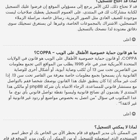
لماذا قد أحتاج للتسجيل؟
قد لا تحتاج ذلك، لكن الأمر يرجع إلى مسؤولي الموقع إن فرضوا عليك التسجيل
لكتابة مشاركات لك في المنتدى، على العموم التسجيل يعطيك صلاحيات ليست
موجودة للضيف العادي مثل الصور الرمزية، رسائل خاصة، مراسلة الزملاء
المسجلين، الاشتراك بالمجموعات الخاصة، وغيرها. لن يستغرق تسجيلك سوى
دقائق معدودة لذا ننصحك بالتسجيل.
أعلى
ما هو قانون حماية خصوصية الأطفال على الويب - COPPA؟
COPPA، أو قانون حماية خصوصية الأطفال على الويب هو قانون في الولايات
المتحدة الأمريكية صدر في عام 1998 يطلب من المواقع التي تجمع معلومات
من القاصرين تحت سن 13 أن تُكتَب وصاية أبوية، أو أشكال أخرى للوصاية
القانونية بأن يسمحوا بجمع معلومات خاصة معرفة من القاصر تحت سن 13. إذا
كنت غير متأكد إذا كان ينطبق عليك هذا القانون بوصفك شخصا فقم بالتواصل
مع مستشار قانوني للمساعدة، الرجاء الانتباه بأن شركة phpBB أو مالكي هذا
المنتدى لا يقدمون أي نصائح قانونية وليسوا نقطة تواصل قانوني بأي نوع، ما
عدا المكتوب في سؤال ”من اتصل به بخصوص مواضيع أو ردود غير قانونية أو
غير لائقة؟“ .
أعلى
لماذا لا يمكنني التسجيل؟
من الممكن بأن مدير الموقع قد قام بحظر الآي بي الخاص بك أو حظر اسم
المستخدم الذي استعملته للتسجيل. أو من الممكن أن يكون مدير الموقع قد قام