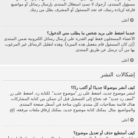
مسؤول المنتدى، أرجوك لا تسئ استغلال المنتدى بإرسال رسائل أو مواضيع
فارغة لزيادة رتبتك، قد تجد المسئول أو المشرف يقلل من رتبك.
أعلى
عندما اضغط على بريد شخص ما يطلب مني الدخول؟
الأعضاء المسجلون فقط لهم القدرة على إرسال رسائل الكترونية ضمن المنتدى
(إن كان المسئول قام بتفعيل هذه الميزة). وهذه لتقليل الرسائل غير المرغوب
بها من أن ترسل عن طريق المنتدى.
أعلى
إشكالات النشر
كيف أنشر موضوعًا جديدًا أو أكتب ردًا؟
لنشر موضوع جديد، اضغط على زر "موضوع جديد". لكتابة رد، اضغط على زر
"أضف رد جديد". قد تحتاج إلى التسجيل قبل أن تتمكن من كتابة المشاركات.
هناك قائمة بصلاحيات كل منتدى تكون متاحة في أسفل صفحة المنتدى
والمواضيع. مثال: يمكنك كتابة موضوع جديد، يمكنك إرفاق ملفات مرفقة، إلخ.
أعلى
كيف أستطيع حذف أو تعديل موضوع؟