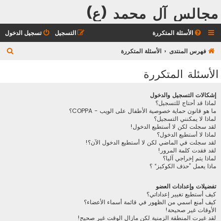
مجالس آل محمد (ع)
الأسئلة المتكررة
التسجيل
تسجيل الدخول
ب
فهرس المنتدى
الأسئلة المتكررة
ح
الأسئلة المتكررة
ث
إشكالات التسجيل والدخول
لماذا قد أحتاج للتسجيل؟
ما هو قانون حماية خصوصية الأطفال على الويب - COPPA؟
لماذا لا يمكنني التسجيل؟
لقد سجلت لكن لا أستطيع الدخول!
لماذا لا أستطيع الدخول؟
لقد سجلت في الماضي لكن لا أستطيع الدخول الآن؟!
لقد فقدت كلمة المرور!
لماذا يتم إخراجي آليا؟
ماذا يعمل ”حذف الكوكيز“ ؟
تفضيلات وإعدادات العضو
كيف أستطيع تغيير إعداداتي؟
كيف أمنع اسمي من الظهور في قائمة أسماء الأعضاء؟
الأوقات غير صحيحة!
لقد غيرت المنطقة الزمنية لكن مازال الوقت غير صحيح!