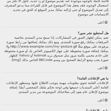
قائمة كاملة بالوجوه موجودة عند تقديم موضوع أو رد جديد، حاول ألاّ تكثر من
استعمال الوجوه، فقد يجعل هذا الموضوع غير قابل للقراءة مما يدعو المشرف
إلى تعديل الموضوع أو حتى إزالته تمامًا، مدير الموقع له الحق في تحديد
الابتسامات في موضوع.
أعلى
هل أستطيع نشر صور؟
نعم، يمكن إظهار الصور في المشاركات، إذا سمح مدير المنتدى بخاصية
المرفقات يمكنك رفع صورة للمنتدى. ومع ذلك يمكنك إضافتها من رابط صورة
مرفوعة على موقع مثلًا http://www.example.com/my-picture.gif ولا
يمكنك إضافة صورة محفوظة على جهاز الكمبيوتر الخاص بك أو صورة محفوظة
على خادم محمي بكلمة مرور مثل صندوق بريد hotmail أو Yahoo. لإظهار
صورة يجب وضع الرابط الصحيح بين وسم BBCode الخاص بذلك [img].
أعلى
ما هي الإعلانات العامة؟
الإعلانات العامة تحوي معلومات مهمة يتوجب الاطلاع عليها. وستظهر الإعلانات
العامة أعلى المنتديات جميعها وفي لوحة تحكم ملفك الشخصي أيضًا. إضافة
موضوع كإعلان عام يعود إلى صلاحياتك الموضوعة من مدير المنتدى.
أعلى
ما هي الإعلانات؟