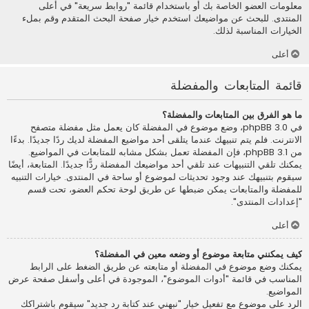
معلومات العضو الخاصة بك أو باستخدام قائمة "روابط سريعة" في أعلى
المنتدى. للبحث عن مواضيعك استخدم خيار صفحة البحث المتقدم وقم بملء
الخيارات المناسبة لذلك.
أعلى
قائمة المتابعات والمفضلة
ما هو الفرق بين المتابعات والمفضلة؟
في phpBB 3.0، وضع موضوع في المفضلة كان يعمل مثل مفضلة متصفح
الانترنت. فلم يتم تنبيهك عندما يتلقى أحد مواضيع المفضلة لديك ردًا جديدًا. بدءًا
من phpBB 3.1، فإن المفضلة تعمل بشكل مشابه للمتابعات في المواضيع.
يمكنك تلقي التنبيهات عند تلقي أحد مواضيعك المفضلة ردًّا جديدًا. المتابعة، أيضًا
سيقوم بتنبيهك عند وجود تحديثات لموضوع أو ساحة في المنتدى. خيارات التنبيه
للمفضلة والمتابعات يمكن ضبطها عن طريق لوحة تحكم العضو، تحت قسم
"إعدادات المنتدى".
أعلى
كيف يمكنني متابعة موضوع أو وضعه معين في المفضلة؟
يمكنك وضع موضوع في المفضلة أو متابعته عن طريق الضغط على الرابط
المناسب في قائمة "أدوات الموضوع"، الموجودة في أعلى وأسفل صفحة عرض
المواضيع.
الرد على موضوع مع تفعيل خيار "نبهني عند كتابة رد جديد" سيقوم باشتراكك