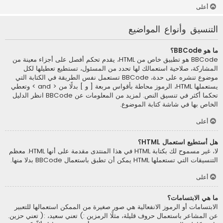
أعلى
التنسيق وأنواع المواضيع
ما هو BBCode؟
BBCode هو تطبيق خاص من HTML، يقدم تحكم أفصل على أجزاء معينة من
المشاركة، صلاحية استعمالك لها تحدد من المسئول، تستطيع تعطيلها لكل
موضوع تنشره على حدة، BBCode تستعمل نفس الطريقة في الكتابة التي
يستعملها HTML، الرموز محاطة بأقواس مربعة [ و ] بدلًا من < and > وتعطي
تحكما أكثر في تنسيق النص. لمزيد من المعلومات عن BBCode انظر الدليل
الخاص بها في شاشة كتابة الموضوع.
أعلى
هل أستطيع استعمال HTML؟
لا، غير مسموح لك بكتابة HTML في هذا المنتدى مقدمة على أنها HTML. معظم
التنسيقات التي تستعملها HTML يمكن أن تطبق باستعمال BBCode بدلا منها.
أعلى
ما هي الابتسامات؟
الابتسامات أو الرموز الانفعالية هي صور صغيرة من الممكن استعمالها للتعبير
عن المشاعر باستعمال حروف قليلة، مثلًا الرمزين :) تعني سعيد، :( تعني حزين.