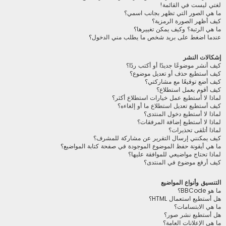
لغتي ليست في القائمة!
ما هي الصور التي تظهر بجانب اسمي؟
كيف أظهر الصورة الرمزية؟
ما هي الرتبة؟ وكيف يمكن تغييرها؟
عندما اضغط على بريد شخص ما يطلب مني الدخول؟
إشكالات النشر
كيف أنشر موضوعًا جديدًا أو أكتب ردًا؟
كيف أستطيع حذف أو تعديل موضوع؟
كيف أضع توقيعًا مع مشاركتي؟
كيف أقوم بعمل استطلاع؟
لماذا لا أستطيع عمل خيارات استطلاع أكثر؟
كيف أستطيع تعديل استطلاع ما أو إلغاءه؟
لماذا لا أستطيع دخول المنتدى؟
لماذا لا أستطيع إضافة المرفقات؟
لماذا أتلقى تحذيرات؟
كيف يمكنني إرسال التقرير عن مشاركة للمشرف؟
ما هي أيقونة حفظ الموضوع الموجودة في صفحة كتابة المواضيع؟
لماذا تحتاج مواضيعي للموافقة عليها؟
كيف أرفع موضوع في المنتدى؟
التنسيق وأنواع المواضيع
ما هو BBCode؟
هل أستطيع استعمال HTML؟
ما هي الابتسامات؟
هل أستطيع نشر صور؟
ما هي الإعلانات العامة؟