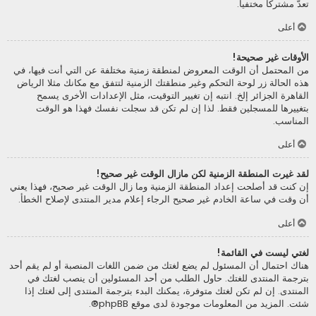
تعدّ مشتركا مختفيا.
أعلى
الأوقات غير صحيحة!
من المحتمل أن الوقت المعروض لمنطقة زمنية مختلفة عن التي أنت فيها، في
هذه الحالة زر لوحة التحكم وغير منطقتك الزمنية لتتفق مع مكانك مثلا الرياض
القاهرة الجزائر إلخ. انتبه إن تغيير التوقيت، مثل الإعدادات الأخرى يسمح
بتغييرها للمسجلين فقط. لذا إن لم تكن قد سجلت نفسك فهذا هو الوقت
المناسب.
أعلى
لقد غيرت المنطقة الزمنية لكن مازال الوقت غير صحيح!
إن كنت قد أصلحت إعداد المنطقة الزمنية وما زال الوقت غير صحيح، فهذا يعني
أن وقت في ساعة الخادم غير صحيح الرجاء إعلام مدير المنتدى لإصلاح الخطأ.
أعلى
لغتي ليست في القائمة!
هناك احتمال أن المسئول لم يضع لغتك من ضمن اللغات المنصبة أو لم يقم أحد
بترجمة المنتدى للغتك. حاول الطلب من أحد المسئولين أن ينصب لغتك في
المنتدى. إن لم تكن لغتك متوفرة، يمكنك البدء بترجمة المنتدى إلى لغتك إذا
شئت. المزيد من المعلومات موجودة لدى موقع
phpBB
®.