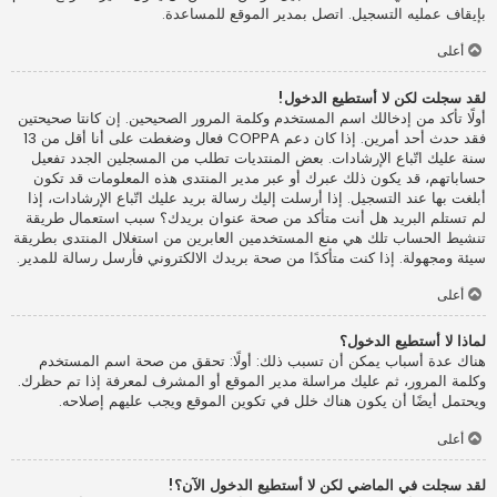
بإيقاف عمليه التسجيل. اتصل بمدير الموقع للمساعدة.
أعلى
لقد سجلت لكن لا أستطيع الدخول!
أولًا تأكد من إدخالك اسم المستخدم وكلمة المرور الصحيحين. إن كانتا صحيحتين
فقد حدث أحد أمرين. إذا كان دعم COPPA فعال وضغطت على أنا أقل من 13
سنة عليك اتّباع الإرشادات. بعض المنتديات تطلب من المسجلين الجدد تفعيل
حساباتهم، قد يكون ذلك عبرك أو عبر مدير المنتدى هذه المعلومات قد تكون
أبلغت بها عند التسجيل. إذا أرسلت إليك رسالة بريد عليك اتّباع الإرشادات، إذا
لم تستلم البريد هل أنت متأكد من صحة عنوان بريدك؟ سبب استعمال طريقة
تنشيط الحساب تلك هي منع المستخدمين العابرين من استغلال المنتدى بطريقة
سيئة ومجهولة. إذا كنت متأكدًا من صحة بريدك الالكتروني فأرسل رسالة للمدير.
أعلى
لماذا لا أستطيع الدخول؟
هناك عدة أسباب يمكن أن تسبب ذلك: أولًا: تحقق من صحة اسم المستخدم
وكلمة المرور، ثم عليك مراسلة مدير الموقع أو المشرف لمعرفة إذا تم حظرك.
ويحتمل أيضًا أن يكون هناك خلل في تكوين الموقع ويجب عليهم إصلاحه.
أعلى
لقد سجلت في الماضي لكن لا أستطيع الدخول الآن؟!