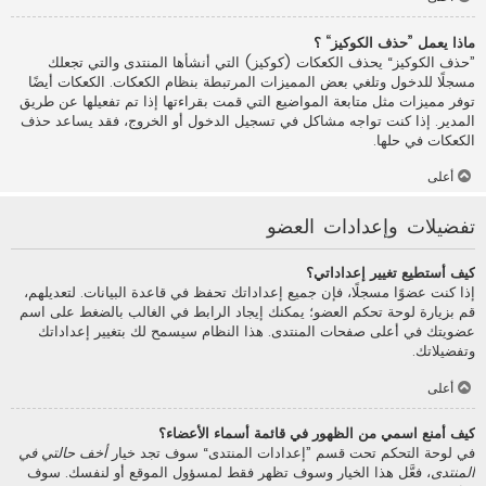
ماذا يعمل ”حذف الكوكيز“ ؟
”حذف الكوكيز“ يحذف الكعكات (كوكيز) التي أنشأها المنتدى والتي تجعلك
مسجلًا للدخول وتلغي بعض المميزات المرتبطة بنظام الكعكات. الكعكات أيضًا
توفر مميزات مثل متابعة المواضيع التي قمت بقراءتها إذا تم تفعيلها عن طريق
المدير. إذا كنت تواجه مشاكل في تسجيل الدخول أو الخروج، فقد يساعد حذف
الكعكات في حلها.
أعلى
تفضيلات وإعدادات العضو
كيف أستطيع تغيير إعداداتي؟
إذا كنت عضوًا مسجلًا، فإن جميع إعداداتك تحفظ في قاعدة البيانات. لتعديلهم،
قم بزيارة لوحة تحكم العضو؛ يمكنك إيجاد الرابط في الغالب بالضغط على اسم
عضويتك في أعلى صفحات المنتدى. هذا النظام سيسمح لك بتغيير إعداداتك
وتفضيلاتك.
أعلى
كيف أمنع اسمي من الظهور في قائمة أسماء الأعضاء؟
في لوحة التحكم تحت قسم ”إعدادات المنتدى“ سوف تجد خيار
أخف حالتي في
المنتدى
، فعَّل هذا الخيار وسوف تظهر فقط لمسؤول الموقع أو لنفسك. سوف