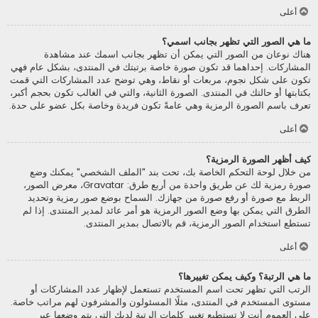
أعلى
ما هي الصور التي تظهر بجانب اسمي؟
هناك نوعان من الصور التي يمكن أن تظهر بجانب اسمك عند مشاهدة
المشاركات. إحداهما قد تكون صورة خاصة برتبتك في المنتدى، بشكل عام فهي
تكون على شكل نجوم، مربعات أو نقاط، وهي توضح عدد المشاركات التي قمت
بكتابتها أو حالتك في المنتدى. الصورة الثانية، والتي في الغالب تكون بحجم أكبر،
تعرف باسم الصورة الرمزية وهي عامةً تكون فريدة وخاصة بكل عضو على حدة.
أعلى
كيف أظهر الصورة الرمزية؟
من خلال لوحة التحكم الخاصة بك، تحت بند "الملف الشخصي" يمكنك وضع
صورة رمزية لك عن طريق واحدة من أربع طرق: Gravatar، معرض الصور،
الربط مع صورة أو رفع صورة من جهازك. السماح بوضع صور رمزية وتحديد
الطرق التي يمكن بها وضع الصور الرمزية هو أمر عائد لمدير المنتدى. إذا لم
تستطع استخدام الصور الرمزية، قم بالاتصال بمدير المنتدى.
أعلى
ما هي الرتبة؟ وكيف يمكن تغييرها؟
الرتب التي تظهر تحت اسم المستخدم تستعمل لإظهار عدد المشاركات أو
مستوى المستخدم في المنتدى، مثلًا المسئولون والمشرفون لهم مراتب خاصة.
على العموم أنت لا تستطيع تغيير كلمات الرتبة لديك التي يتم وضعها عبر