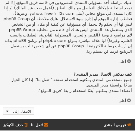
عليك مراسلة أحد مسؤولي المنتدى المسرودين في قائمة فريق الموقع، إذا لم
توجد استجابة بإمكانك التواصل مع مالك النطاق (اعمل
بحث عن المالك
) أو إذا
كان المنتدى في موقع مجاني (مثل yahoo، free.fr، f2s.com، وغيرها)،
فخاطب إدارة الموقع أو إدارة سوء الاستغلال. عليك ملاحظة أن phpBB Group
ليس لها أي تحكم ولا تتحمل أي مسؤولية عن كيفية أو مكان أو من الشخص
الذي يستعمل هذا المنتدى. ليس هناك أي فائدة من مخاطبة phpBB Group
لأي مواضيع قانونية (القبض والتحري، المسئولية القانونية، التعليقات والسب
العلني، وغيرها) لها علاقة مباشرة بموقع phpbb.com أو برنامج phpBB بذاته.
إن أرسلت رسالة الكترونية لـ phpBB Group عن أي شخص ثالث يستعمل
البرنامج فربما لن تستلم ردا.
أعلى
كيف يمكنني الاتصال بمدير المنتدى؟
جميع مستخدمي المنتدى يمكنهم استخدام صفحة "اتصل بنا"، إذا كان الخيار
متاحًا بواسطة مدير المنتدى.
أعضاء المنتدى يمكنهم أيضًا استخدام رابط "فريق الموقع".
أعلى
الانتقال إلى
فهرس المنتدى
اتصل بنا
حذف الكوكيز