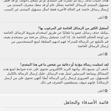
هناك أسباب لذلك; ربما لم تشترك في المنتدى أو لم تسجل دخولك، أو قد أقفل
مسؤول المنتدى الرسائل الخاصة بشكل عام أو قد منعك مشرف المنتدى من
إرسال رسائل خاصة. في الحالة الأخيرة فقط اسأل مسؤول المنتدى عن السبب.
أعلى
أستقبل الكثير من الرسائل الخاصة غير المرغوب بها!
يمكنك حذف رسائل عضو ما تلقائيًا عن طريق استخدام شروط الرسائل الخاصة
من لوحة التحكم الخاصة بك. إذا كنت تستقبل رسائل مزعجة من مستخدم بعينه،
قم بالتبليغ عن الرسالة للمدراء؛ فهم لديهم السلطة لمنع المستخدمين من
إرسال الرسائل الخاصة.
أعلى
لقد استلمت رسالة مؤذية أو دعائية من شخص ما في هذا المنتدى!
نأسف أن نسمع ذلك. واجهة البريد الالكتروني تحتوي على عدة ضوابط لمنع هذه
المشاكل ومتابعة المرسلين لمثل هذه الرسائل. عليك إرسال الرسالة بالكامل
للمسؤول، من الضروري إرسال رأس الرسالة أيضًا (فهي تحتوي على من أرسل
الرسالة). فإنهم سوف يستطيعون التصرف في ذلك.
أعلى
قائمة الأصدقاء والتجاهل