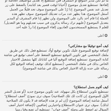
ما لم تكن مدير الموقع أو المشرف فلن تستطيع إلا تعديل مواضيعك الخاصة أو
إلغاءها. تستطيع تعديل موضوع (أحيانا لوقت قصير بعد كتابته) بالضغط على زر
تعديل عند نفس الموضوع. إذا رُدّ على الموضوع سوف تجد قليلًا من الجمل
أسفل الموضوع، هذا يظهر عدد مرات تعديلك للموضوع. سوف تظهر هذه
الجملة إذا قام أحد بالرد على الموضوع، ولن تظهر إذا قام المشرف أو المدير
بتعديل الموضوع (عليهم ترك رسالة يذكرون في سبب تعديلهم وما هو التعديل).
للعلم لا يستطيع المستخدمون العاديون إلغاء الموضوع إذا ردّ عليه أحد.
أعلى
كيف أضع توقيعًا مع مشاركتي؟
لإضافة توقيع للموضوع عليك تكوين توقيع أولًا، تستطيع فعل ذلك عن طريق
ملفك الشخصي. فور تكوين التوقيع تستطيع الضغط على
أضف توقيع
في شاشة
كتابة الموضوع. تستطيع إضافة التوقيع آليا في كتاباتك كلها بتشغيل الاختيار
الخاص بذلك في ملفك الشخصي (تستطيع كذلك توقيف إضافة التوقيع لكل
رسالة على حده بإزالة الاختيار الخاص بذلك في شاشة الموضوع).
أعلى
كيف أقوم بعمل استطلاع؟
تستطيع تكوين استطلاع بكل سهولة، عند تكوين موضوع جديد (أو تعديل النشر
الأول للموضوع، إن كانت لك تلك الصلاحية) سوف ترى نموذج ”أضف استطلاع“
أسفل شاشة إضافة الموضوع (إن لم ترَ هذه الإضافة قد لا يكون لك الصلاحية
لذلك). سوف ترى عنوان الاستطلاع واختيارين إضافيين (لإضافة اختيار أضف
السؤال ثم اضغط على وصلة ”أضف جواب“. تستطيع أن تضع وقتا زمنيا