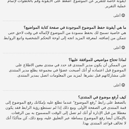
أيقونة خاصة للتقرير عن الموضوع. اضغط على الأيقونة وقم بالخطوات لإتمام
عملية التقرير.
أعلى
ما هي أيقونة حفظ الموضوع الموجودة في صفحة كتابة المواضيع؟
هي خاصية تسمح لك بحفظ مسودة من الموضوع لإكماله في وقت لاحق حتى
تتمكن من إضافته. لمعرفة المزيد اتجه إلى لوحة التحكم الشخصية واتبع الروابط.
أعلى
لماذا تحتاج مواضيعي للموافقة عليها؟
من الممكن أن يكون مدير المنتدى قد حدد في منتدى معين الاطلاع على
الموضوع قبل اعتماده أو أنك أصبحت عضوًا في مجموعة يطلع مدير المنتدى
على مشاركاتهم قبل نشرها. لمزيد من المعلومات اتصل بمدير المنتدى.
أعلى
كيف أرفع موضوع في المنتدى؟
بالضغط على رابط ”رفع الموضوع“ عندما تطلع عليه بإمكانك رفع الموضوع إلى
قمة المنتدى في الصفحة الأولى. ومع ذلك إذا لم تستطع رؤية الرابط فقد يكون
معطلا من قبل الإدارة أو أنك لم تصل إلى الوقت المسموح به بين الرفعات.
بالإمكان أيضا رفع الموضوع ببساطة عبر التعليق عليه، ومع ذلك، كن متأكدًا أنك
لا تخالف قواعد المنتدى بهذا.