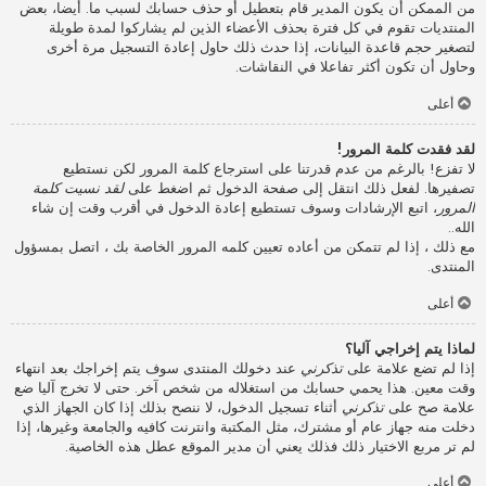
من الممكن أن يكون المدير قام بتعطيل أو حذف حسابك لسبب ما. أيضا، بعض
المنتديات تقوم في كل فترة بحذف الأعضاء الذين لم يشاركوا لمدة طويلة
لتصغير حجم قاعدة البيانات، إذا حدث ذلك حاول إعادة التسجيل مرة أخرى
وحاول أن تكون أكثر تفاعلا في النقاشات.
أعلى
لقد فقدت كلمة المرور!
لا تفزع! بالرغم من عدم قدرتنا على استرجاع كلمة المرور لكن نستطيع
تصفيرها. لفعل ذلك انتقل إلى صفحة الدخول ثم اضغط على
لقد نسيت كلمة
المرور
، اتبع الإرشادات وسوف تستطيع إعادة الدخول في أقرب وقت إن شاء
الله..
مع ذلك ، إذا لم تتمكن من أعاده تعيين كلمه المرور الخاصة بك ، اتصل بمسؤول
المنتدى.
أعلى
لماذا يتم إخراجي آليا؟
إذا لم تضع علامة على
تذكرني
عند دخولك المنتدى سوف يتم إخراجك بعد انتهاء
وقت معين. هذا يحمي حسابك من استغلاله من شخص آخر. حتى لا تخرج آليا ضع
علامة صح على
تذكرني
أثناء تسجيل الدخول، لا ننصح بذلك إذا كان الجهاز الذي
دخلت منه جهاز عام أو مشترك، مثل المكتبة وانترنت كافيه والجامعة وغيرها، إذا
لم تر مربع الاختيار ذلك فذلك يعني أن مدير الموقع عطل هذه الخاصية.
أعلى