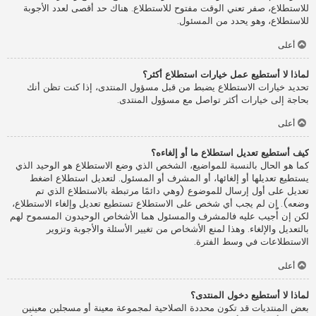
للاستطلاع، صفر تعني الوقت مفتوح للاستطلاع. هناك حد أقصى لعدد الأجوبة
للاستطلاع، وهو يحدد من المسئول.
أعلى
لماذا لا أستطيع عمل خيارات استطلاع أكثر؟
تحديد خيارات الاستطلاع يضبط من قبل مسؤول المنتدى، إذا كنت تظن أنك
بحاجة إلى خيارات أكثر تواصل مع مسؤول المنتدى.
أعلى
كيف أستطيع تعديل استطلاع ما أو إلغاءه؟
كما هو الحال بالنسبة للمواضيع، الشخص الذي وضع الاستطلاع هو الوحيد الذي
يستطيع تعديلها أو إلغائها، أو المشرف أو المسئول. لتعديل استطلاع اضغط
تعديل على أول إرسال للموضوع (وهي دائمًا مرتبطة بالاستطلاع الذي تم
وضعه). إن لم يجب أي شخص على الاستطلاع تستطيع تعديل وإلغاء الاستطلاع،
لكن إن أُجيب عليه فالمشرف والمسئول هما الأشخاص الوحيدون المسموح لهم
بالتعديل والإلغاء. وهذا لمنع الأشخاص من تغيير الأسئلة والأجوبة وتزوير
الاستطلاعات في وسط الفترة.
أعلى
لماذا لا أستطيع دخول المنتدى؟
بعض المنتديات قد تكون محددة الصلاحية لمجموعة معينة أو مسجلين معينين