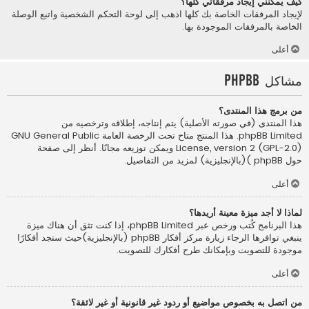
كيف يمكنني إيجاد مرفقاتي كلها؟
لإيجاد المرفقات الخاصة بك كلها اذهب إلى لوحة التحكم الشخصية واتبع الوصلة
الخاصة بالمرفقات الموجودة بها.
أعلى
مشاكل phpBB
من برمج هذا المنتدى؟
هذا المنتدى (في صورته الأصلية) يتم إنتاجه، إطلاقه وترخصيه من
phpBB Limited
. هذا المنتج متاح تحت الرخصة العامة GNU General Public
License, version 2 (GPL-2.0) ويمكن توزيعه مجانًا. أنظر إلى صفحة
حول phpBB )(بالإنجليزية)
لمزيد من التفاصيل.
أعلى
لماذا لا أجد ميزة معينة أريدها؟
هذا البرنامج كُتب ورخص عبر phpBB Limited، إذا كنت تثق أن هناك ميزة
ينبغي توافرها الرجاء زيارة
مركز أفكار phpBB (بالإنجليزية)
حيث ستجد أفكارًا
موجودة للتصويت وبإمكانك طرح أفكارك للتصويت.
أعلى
من اتصل به بخصوص مواضيع أو ردود غير قانونية أو غير لائقة؟