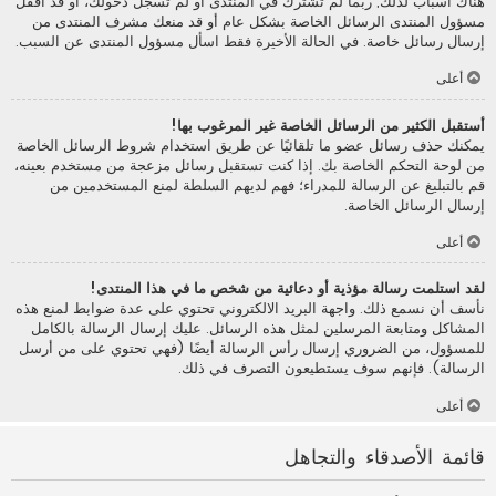
هناك أسباب لذلك; ربما لم تشترك في المنتدى أو لم تسجل دخولك، أو قد أقفل
مسؤول المنتدى الرسائل الخاصة بشكل عام أو قد منعك مشرف المنتدى من
إرسال رسائل خاصة. في الحالة الأخيرة فقط اسأل مسؤول المنتدى عن السبب.
أعلى
أستقبل الكثير من الرسائل الخاصة غير المرغوب بها!
يمكنك حذف رسائل عضو ما تلقائيًا عن طريق استخدام شروط الرسائل الخاصة
من لوحة التحكم الخاصة بك. إذا كنت تستقبل رسائل مزعجة من مستخدم بعينه،
قم بالتبليغ عن الرسالة للمدراء؛ فهم لديهم السلطة لمنع المستخدمين من
إرسال الرسائل الخاصة.
أعلى
لقد استلمت رسالة مؤذية أو دعائية من شخص ما في هذا المنتدى!
نأسف أن نسمع ذلك. واجهة البريد الالكتروني تحتوي على عدة ضوابط لمنع هذه
المشاكل ومتابعة المرسلين لمثل هذه الرسائل. عليك إرسال الرسالة بالكامل
للمسؤول، من الضروري إرسال رأس الرسالة أيضًا (فهي تحتوي على من أرسل
الرسالة). فإنهم سوف يستطيعون التصرف في ذلك.
أعلى
قائمة الأصدقاء والتجاهل