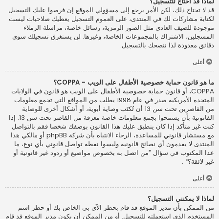
لماذا قد أحتاج للتسجيل؟
قد لا تحتاج ذلك، لكن الأمر يرجع إلى مسؤولي الموقع إن فرضوا عليك التسجيل
لكتابة مشاركات لك في المنتدى، على العموم التسجيل يعطيك صلاحيات ليست
موجودة للضيف العادي مثل الصور الرمزية، رسائل خاصة، مراسلة الزملاء
المسجلين، الاشتراك بالمجموعات الخاصة، وغيرها. لن يستغرق تسجيلك سوى
دقائق معدودة لذا ننصحك بالتسجيل.
أعلى
ما هو قانون حماية خصوصية الأطفال على الويب - COPPA؟
COPPA، أو قانون حماية خصوصية الأطفال على الويب هو قانون في الولايات
المتحدة الأمريكية صدر في عام 1998 يطلب من المواقع التي تجمع معلومات
من القاصرين تحت سن 13 أن تُكتَب وصاية أبوية، أو أشكال أخرى للوصاية
القانونية بأن يسمحوا بجمع معلومات خاصة معرفة من القاصر تحت سن 13. إذا
كنت غير متأكد إذا كان ينطبق عليك هذا القانون بوصفك شخصا فقم بالتواصل
مع مستشار قانوني للمساعدة، الرجاء الانتباه بأن شركة phpBB أو مالكي هذا
المنتدى لا يقدمون أي نصائح قانونية وليسوا نقطة تواصل قانوني بأي نوع، ما
عدا المكتوب في سؤال ”من اتصل به بخصوص مواضيع أو ردود غير قانونية أو
غير لائقة؟“ .
أعلى
لماذا لا يمكنني التسجيل؟
من الممكن بأن مدير الموقع قد قام بحظر الآي بي الخاص بك أو حظر اسم
المستخدم الذي استعملته للتسجيل. أو من الممكن أن يكون مدير الموقع قد قام