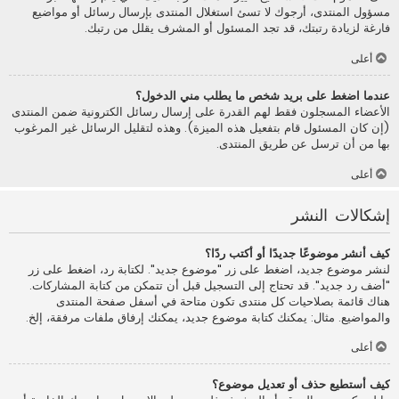
مسؤول المنتدى، أرجوك لا تسئ استغلال المنتدى بإرسال رسائل أو مواضيع
فارغة لزيادة رتبتك، قد تجد المسئول أو المشرف يقلل من رتبك.
أعلى
عندما اضغط على بريد شخص ما يطلب مني الدخول؟
الأعضاء المسجلون فقط لهم القدرة على إرسال رسائل الكترونية ضمن المنتدى
(إن كان المسئول قام بتفعيل هذه الميزة). وهذه لتقليل الرسائل غير المرغوب
بها من أن ترسل عن طريق المنتدى.
أعلى
إشكالات النشر
كيف أنشر موضوعًا جديدًا أو أكتب ردًا؟
لنشر موضوع جديد، اضغط على زر "موضوع جديد". لكتابة رد، اضغط على زر
"أضف رد جديد". قد تحتاج إلى التسجيل قبل أن تتمكن من كتابة المشاركات.
هناك قائمة بصلاحيات كل منتدى تكون متاحة في أسفل صفحة المنتدى
والمواضيع. مثال: يمكنك كتابة موضوع جديد، يمكنك إرفاق ملفات مرفقة، إلخ.
أعلى
كيف أستطيع حذف أو تعديل موضوع؟