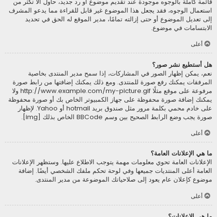
قائمة كاملة بالوجوه موجودة عند تقديم موضوع أو رد جديد، حاول ألاّ تكثر من
استعمال الوجوه، فقد يجعل هذا الموضوع غير قابل للقراءة مما يدعو المشرف
إلى تعديل الموضوع أو حتى إزالته تمامًا، مدير الموقع له الحق في تحديد
الابتسامات في موضوع.
أعلى
هل أستطيع نشر صور؟
نعم، يمكن إظهار الصور في المشاركات، إذا سمح مدير المنتدى بخاصية
المرفقات يمكنك رفع صورة للمنتدى. ومع ذلك يمكنك إضافتها من رابط صورة
مرفوعة على موقع مثلًا http://www.example.com/my-picture.gif ولا
يمكنك إضافة صورة محفوظة على جهاز الكمبيوتر الخاص بك أو صورة محفوظة
على خادم محمي بكلمة مرور مثل صندوق بريد hotmail أو Yahoo. لإظهار
صورة يجب وضع الرابط الصحيح بين وسم BBCode الخاص بذلك [img].
أعلى
ما هي الإعلانات العامة؟
الإعلانات العامة تحوي معلومات مهمة يتوجب الاطلاع عليها. وستظهر الإعلانات
العامة أعلى المنتديات جميعها وفي لوحة تحكم ملفك الشخصي أيضًا. إضافة
موضوع كإعلان عام يعود إلى صلاحياتك الموضوعة من مدير المنتدى.
أعلى
ما هي الإعلانات؟