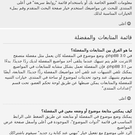
معلومات العضو الخاصة بك أو باستخدام قائمة "روابط سريعة" في أعلى
المنتدى. للبحث عن مواضيعك استخدم خيار صفحة البحث المتقدم وقم بملء
الخيارات المناسبة لذلك.
أعلى
قائمة المتابعات والمفضلة
ما هو الفرق بين المتابعات والمفضلة؟
في phpBB 3.0، وضع موضوع في المفضلة كان يعمل مثل مفضلة متصفح
الانترنت. فلم يتم تنبيهك عندما يتلقى أحد مواضيع المفضلة لديك ردًا جديدًا. بدءًا
من phpBB 3.1، فإن المفضلة تعمل بشكل مشابه للمتابعات في المواضيع.
يمكنك تلقي التنبيهات عند تلقي أحد مواضيعك المفضلة ردًّا جديدًا. المتابعة، أيضًا
سيقوم بتنبيهك عند وجود تحديثات لموضوع أو ساحة في المنتدى. خيارات التنبيه
للمفضلة والمتابعات يمكن ضبطها عن طريق لوحة تحكم العضو، تحت قسم
"إعدادات المنتدى".
أعلى
كيف يمكنني متابعة موضوع أو وضعه معين في المفضلة؟
يمكنك وضع موضوع في المفضلة أو متابعته عن طريق الضغط على الرابط
المناسب في قائمة "أدوات الموضوع"، الموجودة في أعلى وأسفل صفحة عرض
المواضيع.
الرد على موضوع مع تفعيل خيار "نبهني عند كتابة رد جديد" سيقوم باشتراكك