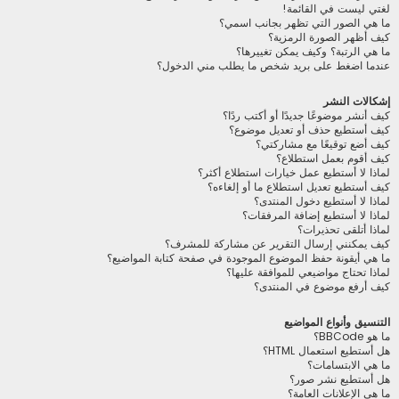
لغتي ليست في القائمة!
ما هي الصور التي تظهر بجانب اسمي؟
كيف أظهر الصورة الرمزية؟
ما هي الرتبة؟ وكيف يمكن تغييرها؟
عندما اضغط على بريد شخص ما يطلب مني الدخول؟
إشكالات النشر
كيف أنشر موضوعًا جديدًا أو أكتب ردًا؟
كيف أستطيع حذف أو تعديل موضوع؟
كيف أضع توقيعًا مع مشاركتي؟
كيف أقوم بعمل استطلاع؟
لماذا لا أستطيع عمل خيارات استطلاع أكثر؟
كيف أستطيع تعديل استطلاع ما أو إلغاءه؟
لماذا لا أستطيع دخول المنتدى؟
لماذا لا أستطيع إضافة المرفقات؟
لماذا أتلقى تحذيرات؟
كيف يمكنني إرسال التقرير عن مشاركة للمشرف؟
ما هي أيقونة حفظ الموضوع الموجودة في صفحة كتابة المواضيع؟
لماذا تحتاج مواضيعي للموافقة عليها؟
كيف أرفع موضوع في المنتدى؟
التنسيق وأنواع المواضيع
ما هو BBCode؟
هل أستطيع استعمال HTML؟
ما هي الابتسامات؟
هل أستطيع نشر صور؟
ما هي الإعلانات العامة؟