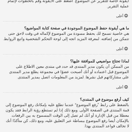
أيقونة خاصة للتقرير عن الموضوع. اضغط على الأيقونة وقم بالخطوات لإتمام
عملية التقرير.
أعلى
ما هي أيقونة حفظ الموضوع الموجودة في صفحة كتابة المواضيع؟
هي خاصية تسمح لك بحفظ مسودة من الموضوع لإكماله في وقت لاحق حتى
تتمكن من إضافته. لمعرفة المزيد اتجه إلى لوحة التحكم الشخصية واتبع الروابط.
أعلى
لماذا تحتاج مواضيعي للموافقة عليها؟
من الممكن أن يكون مدير المنتدى قد حدد في منتدى معين الاطلاع على
الموضوع قبل اعتماده أو أنك أصبحت عضوًا في مجموعة يطلع مدير المنتدى
على مشاركاتهم قبل نشرها. لمزيد من المعلومات اتصل بمدير المنتدى.
أعلى
كيف أرفع موضوع في المنتدى؟
بالضغط على رابط ”رفع الموضوع“ عندما تطلع عليه بإمكانك رفع الموضوع إلى
قمة المنتدى في الصفحة الأولى. ومع ذلك إذا لم تستطع رؤية الرابط فقد يكون
معطلا من قبل الإدارة أو أنك لم تصل إلى الوقت المسموح به بين الرفعات.
بالإمكان أيضا رفع الموضوع ببساطة عبر التعليق عليه، ومع ذلك، كن متأكدًا أنك
لا تخالف قواعد المنتدى بهذا.