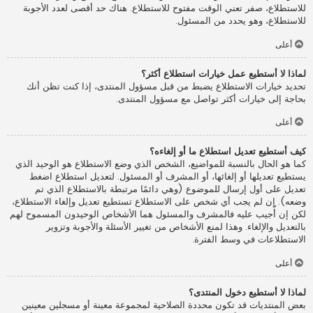
للاستطلاع، صفر تعني الوقت مفتوح للاستطلاع. هناك حد أقصى لعدد الأجوبة
للاستطلاع، وهو يحدد من المسئول.
أعلى
لماذا لا أستطيع عمل خيارات استطلاع أكثر؟
تحديد خيارات الاستطلاع يضبط من قبل مسؤول المنتدى، إذا كنت تظن أنك
بحاجة إلى خيارات أكثر تواصل مع مسؤول المنتدى.
أعلى
كيف أستطيع تعديل استطلاع ما أو إلغاءه؟
كما هو الحال بالنسبة للمواضيع، الشخص الذي وضع الاستطلاع هو الوحيد الذي
يستطيع تعديلها أو إلغائها، أو المشرف أو المسئول. لتعديل استطلاع اضغط
تعديل على أول إرسال للموضوع (وهي دائمًا مرتبطة بالاستطلاع الذي تم
وضعه). إن لم يجب أي شخص على الاستطلاع تستطيع تعديل وإلغاء الاستطلاع،
لكن إن أُجيب عليه فالمشرف والمسئول هما الأشخاص الوحيدون المسموح لهم
بالتعديل والإلغاء. وهذا لمنع الأشخاص من تغيير الأسئلة والأجوبة وتزوير
الاستطلاعات في وسط الفترة.
أعلى
لماذا لا أستطيع دخول المنتدى؟
بعض المنتديات قد تكون محددة الصلاحية لمجموعة معينة أو مسجلين معينين