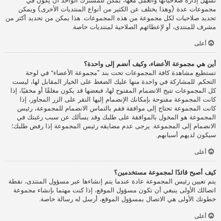
تسهل إدارة صلاحياتها والعمل معها، يمكن للمشترك الواحد أن يكون في
مجموعات عدة (وهذا يختلف عن الكثير من أنواع المنتديات الأخرى) ويمكن
تحديد صلاحيات لكل مجموعة من هذه المجموعات. هذا يمكن من تحديد أكثر من
مشرف للمنتدى، أو لإعطائهم الصلاحية لمنتديات خاصة.
أعلى
أين هي مجموعة الأعضاء، وكيف أنضم إلى واحدة؟
تستطيع مشاهدة كافة المجموعات تحت بند ”مجموعة الأعضاء“ في لوحة
التحكم. للمشاركة في واحدة منها عليك الضغط على الخيار المقابل لها، ليست
كل المجموعات تتيح الانضمام المفتوح لها، فبعضها قد يكون مغلقًا أو مخفيًا، إذا
كانت المجموعة مفتوحة بإمكانك الإنضمام إليها النقر على الزر المجاور، إذا
كانت المجموعة تحتاج إلى موافقة فقم بالتماس الانضمام للمجموعة، رئيس
المجموعة هو المخول بالموافقة على طلبك وقد يسألك عن سبب رغبتك في
الانضمام إلى المجموعة. يرجى عدم مضايقه رئيس المجموعة إذا رفض طلبك؛
سيكون لديهم أسبابهم.
أعلى
كيف أصبح قائدًا لمجموعة مستخدمين؟
يتم تعيين رئيس المجموعة عادة عندما يتم إنشاءها عبر مسؤول المنتدى، نقطة
اتصالك الأولى ينبغي أن تكون مسؤول الموقع، إذا كنت مهتما بإنشاء مجموعة
خطوتك الأولى هي الاتصال بمسؤول الموقع، أرسل له رسالة خاصة.
أعلى