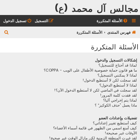
مجالس آل محمد (ع)
الأسئلة المتكررة
التسجيل
تسجيل الدخول
ب
فهرس المنتدى
الأسئلة المتكررة
ح
الأسئلة المتكررة
ث
إشكالات التسجيل والدخول
لماذا قد أحتاج للتسجيل؟
ما هو قانون حماية خصوصية الأطفال على الويب - COPPA؟
لماذا لا يمكنني التسجيل؟
لقد سجلت لكن لا أستطيع الدخول!
لماذا لا أستطيع الدخول؟
لقد سجلت في الماضي لكن لا أستطيع الدخول الآن؟!
لقد فقدت كلمة المرور!
لماذا يتم إخراجي آليا؟
ماذا يعمل ”حذف الكوكيز“ ؟
تفضيلات وإعدادات العضو
كيف أستطيع تغيير إعداداتي؟
كيف أمنع اسمي من الظهور في قائمة أسماء الأعضاء؟
الأوقات غير صحيحة!
لقد غيرت المنطقة الزمنية لكن مازال الوقت غير صحيح!