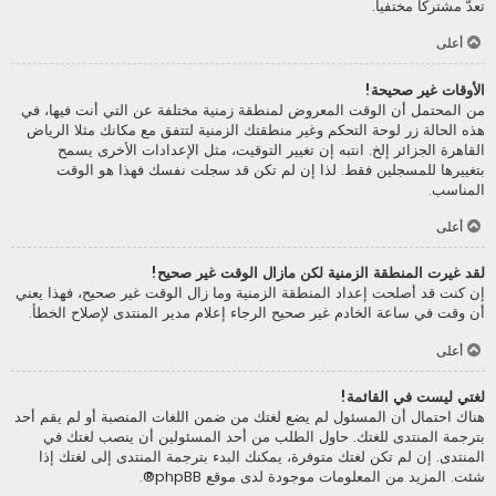
تعدّ مشتركا مختفيا.
أعلى
الأوقات غير صحيحة!
من المحتمل أن الوقت المعروض لمنطقة زمنية مختلفة عن التي أنت فيها، في
هذه الحالة زر لوحة التحكم وغير منطقتك الزمنية لتتفق مع مكانك مثلا الرياض
القاهرة الجزائر إلخ. انتبه إن تغيير التوقيت، مثل الإعدادات الأخرى يسمح
بتغييرها للمسجلين فقط. لذا إن لم تكن قد سجلت نفسك فهذا هو الوقت
المناسب.
أعلى
لقد غيرت المنطقة الزمنية لكن مازال الوقت غير صحيح!
إن كنت قد أصلحت إعداد المنطقة الزمنية وما زال الوقت غير صحيح، فهذا يعني
أن وقت في ساعة الخادم غير صحيح الرجاء إعلام مدير المنتدى لإصلاح الخطأ.
أعلى
لغتي ليست في القائمة!
هناك احتمال أن المسئول لم يضع لغتك من ضمن اللغات المنصبة أو لم يقم أحد
بترجمة المنتدى للغتك. حاول الطلب من أحد المسئولين أن ينصب لغتك في
المنتدى. إن لم تكن لغتك متوفرة، يمكنك البدء بترجمة المنتدى إلى لغتك إذا
شئت. المزيد من المعلومات موجودة لدى موقع
phpBB
®.