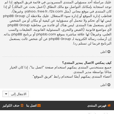
عليك مراسلة أحد مسؤولي المنتدى المسرودين في قائمة فريق الموقع، إذا لم
توجد استجابة بإمكانك التواصل مع مالك النطاق (اعمل
بحث عن المالك
) أو إذا
كان المنتدى في موقع مجاني (مثل yahoo، free.fr، f2s.com، وغيرها)،
فخاطب إدارة الموقع أو إدارة سوء الاستغلال. عليك ملاحظة أن phpBB Group
ليس لها أي تحكم ولا تتحمل أي مسؤولية عن كيفية أو مكان أو من الشخص
الذي يستعمل هذا المنتدى. ليس هناك أي فائدة من مخاطبة phpBB Group
لأي مواضيع قانونية (القبض والتحري، المسئولية القانونية، التعليقات والسب
العلني، وغيرها) لها علاقة مباشرة بموقع phpbb.com أو برنامج phpBB بذاته.
إن أرسلت رسالة الكترونية لـ phpBB Group عن أي شخص ثالث يستعمل
البرنامج فربما لن تستلم ردا.
أعلى
كيف يمكنني الاتصال بمدير المنتدى؟
جميع مستخدمي المنتدى يمكنهم استخدام صفحة "اتصل بنا"، إذا كان الخيار
متاحًا بواسطة مدير المنتدى.
أعضاء المنتدى يمكنهم أيضًا استخدام رابط "فريق الموقع".
أعلى
الانتقال إلى
فهرس المنتدى
اتصل بنا
حذف الكوكيز