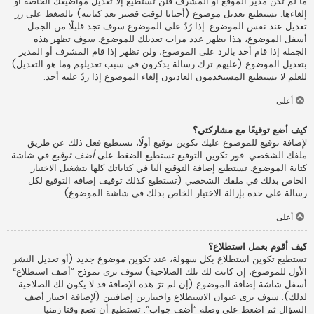
ما لم تكن مدير الموقع أو المشرف فلن تستطيع إلا تعديل مواضيعك الخاصة أو
إلغاءها. تستطيع تعديل موضوع (أحيانا لوقت قصير بعد كتابته) بالضغط على زر
تعديل عند نفس الموضوع. إذا رُدّ على الموضوع سوف تجد قليلًا من الجمل
أسفل الموضوع، هذا يظهر عدد مرات تعديلك للموضوع. سوف تظهر هذه
الجملة إذا قام أحد بالرد على الموضوع، ولن تظهر إذا قام المشرف أو المدير
بتعديل الموضوع (عليهم ترك رسالة يذكرون في سبب تعديلهم وما هو التعديل).
للعلم لا يستطيع المستخدمون العاديون إلغاء الموضوع إذا ردّ عليه أحد.
أعلى
كيف أضع توقيعًا مع مشاركتي؟
لإضافة توقيع للموضوع عليك تكوين توقيع أولًا، تستطيع فعل ذلك عن طريق
ملفك الشخصي. فور تكوين التوقيع تستطيع الضغط على
أضف توقيع
في شاشة
كتابة الموضوع. تستطيع إضافة التوقيع آليا في كتاباتك كلها بتشغيل الاختيار
الخاص بذلك في ملفك الشخصي (تستطيع كذلك توقيف إضافة التوقيع لكل
رسالة على حده بإزالة الاختيار الخاص بذلك في شاشة الموضوع).
أعلى
كيف أقوم بعمل استطلاع؟
تستطيع تكوين استطلاع بكل سهولة، عند تكوين موضوع جديد (أو تعديل النشر
الأول للموضوع، إن كانت لك تلك الصلاحية) سوف ترى نموذج ”أضف استطلاع“
أسفل شاشة إضافة الموضوع (إن لم ترَ هذه الإضافة قد لا يكون لك الصلاحية
لذلك). سوف ترى عنوان الاستطلاع واختيارين إضافيين (لإضافة اختيار أضف
السؤال ثم اضغط على وصلة ”أضف جواب“. تستطيع أن تضع وقتا زمنيا