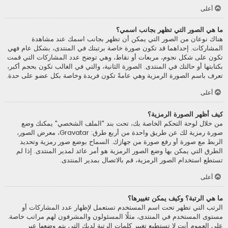
أعلى
ما هي الصور التي تظهر بجانب اسمي؟
هناك نوعان من الصور التي يمكن أن تظهر بجانب اسمك عند مشاهدة
المشاركات. إحداهما قد تكون صورة خاصة برتبتك في المنتدى، بشكل عام فهي
تكون على شكل نجوم، مربعات أو نقاط، وهي توضح عدد المشاركات التي قمت
بكتابتها أو حالتك في المنتدى. الصورة الثانية، والتي في الغالب تكون بحجم أكبر،
تعرف باسم الصورة الرمزية وهي عامةً تكون فريدة وخاصة بكل عضو على حدة.
أعلى
كيف أظهر الصورة الرمزية؟
من خلال لوحة التحكم الخاصة بك، تحت بند "الملف الشخصي" يمكنك وضع
صورة رمزية لك عن طريق واحدة من أربع طرق: Gravatar، معرض الصور،
الربط مع صورة أو رفع صورة من جهازك. السماح بوضع صور رمزية وتحديد
الطرق التي يمكن بها وضع الصور الرمزية هو أمر عائد لمدير المنتدى. إذا لم
تستطع استخدام الصور الرمزية، قم بالاتصال بمدير المنتدى.
أعلى
ما هي الرتبة؟ وكيف يمكن تغييرها؟
الرتب التي تظهر تحت اسم المستخدم تستعمل لإظهار عدد المشاركات أو
مستوى المستخدم في المنتدى، مثلًا المسئولون والمشرفون لهم مراتب خاصة.
على العموم أنت لا تستطيع تغيير كلمات الرتبة لديك التي يتم وضعها عبر