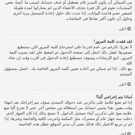
من الممكن أن يكون المدير قام بتعطيل أو حذف حسابك لسبب ما. أيضا، بعض
المنتديات تقوم في كل فترة بحذف الأعضاء الذين لم يشاركوا لمدة طويلة
لتصغير حجم قاعدة البيانات، إذا حدث ذلك حاول إعادة التسجيل مرة أخرى
وحاول أن تكون أكثر تفاعلا في النقاشات.
أعلى
لقد فقدت كلمة المرور!
لا تفزع! بالرغم من عدم قدرتنا على استرجاع كلمة المرور لكن نستطيع
تصفيرها. لفعل ذلك انتقل إلى صفحة الدخول ثم اضغط على
لقد نسيت كلمة
المرور
، اتبع الإرشادات وسوف تستطيع إعادة الدخول في أقرب وقت إن شاء
الله..
مع ذلك ، إذا لم تتمكن من أعاده تعيين كلمه المرور الخاصة بك ، اتصل بمسؤول
المنتدى.
أعلى
لماذا يتم إخراجي آليا؟
إذا لم تضع علامة على
تذكرني
عند دخولك المنتدى سوف يتم إخراجك بعد انتهاء
وقت معين. هذا يحمي حسابك من استغلاله من شخص آخر. حتى لا تخرج آليا ضع
علامة صح على
تذكرني
أثناء تسجيل الدخول، لا ننصح بذلك إذا كان الجهاز الذي
دخلت منه جهاز عام أو مشترك، مثل المكتبة وانترنت كافيه والجامعة وغيرها، إذا
لم تر مربع الاختيار ذلك فذلك يعني أن مدير الموقع عطل هذه الخاصية.
أعلى