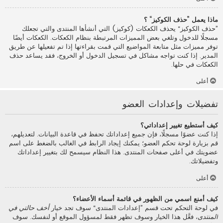
ماذا يعمل ”حذف الكوكيز“ ؟
”حذف الكوكيز“ يحذف الكعكات (كوكيز) التي أنشأها المنتدى والتي تجعلك
مسجلًا للدخول وتلغي بعض المميزات المرتبطة بنظام الكعكات. الكعكات أيضًا
توفر مميزات مثل متابعة المواضيع التي قمت بقراءتها إذا تم تفعيلها عن طريق
المدير. إذا كنت تواجه مشاكل في تسجيل الدخول أو الخروج، فقد يساعد حذف
الكعكات في حلها.
أعلى
تفضيلات وإعدادات العضو
كيف أستطيع تغيير إعداداتي؟
إذا كنت عضوًا مسجلًا، فإن جميع إعداداتك تحفظ في قاعدة البيانات. لتعديلهم،
قم بزيارة لوحة تحكم العضو؛ يمكنك إيجاد الرابط في الغالب بالضغط على اسم
عضويتك في أعلى صفحات المنتدى. هذا النظام سيسمح لك بتغيير إعداداتك
وتفضيلاتك.
أعلى
كيف أمنع اسمي من الظهور في قائمة أسماء الأعضاء؟
في لوحة التحكم تحت قسم ”إعدادات المنتدى“ سوف تجد خيار
أخف حالتي في
المنتدى
، فعَّل هذا الخيار وسوف تظهر فقط لمسؤول الموقع أو لنفسك. سوف