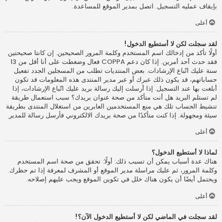
بإيقاف عمليه التسجيل. اتصل بمدير الموقع للمساعدة.
أعلى
لقد سجلت لكن لا أستطيع الدخول!
أولًا تأكد من إدخالك اسم المستخدم وكلمة المرور الصحيحين. إن كانتا صحيحتين
فقد حدث أحد أمرين. إذا كان دعم COPPA فعال وضغطت على أنا أقل من 13
سنة عليك اتّباع الإرشادات. بعض المنتديات تطلب من المسجلين الجدد تفعيل
حساباتهم، قد يكون ذلك عبرك أو عبر مدير المنتدى هذه المعلومات قد تكون
أبلغت بها عند التسجيل. إذا أرسلت إليك رسالة بريد عليك اتّباع الإرشادات، إذا
لم تستلم البريد هل أنت متأكد من صحة عنوان بريدك؟ سبب استعمال طريقة
تنشيط الحساب تلك هي منع المستخدمين العابرين من استغلال المنتدى بطريقة
سيئة ومجهولة. إذا كنت متأكدًا من صحة بريدك الالكتروني فأرسل رسالة للمدير.
أعلى
لماذا لا أستطيع الدخول؟
هناك عدة أسباب يمكن أن تسبب ذلك: أولًا: تحقق من صحة اسم المستخدم
وكلمة المرور، ثم عليك مراسلة مدير الموقع أو المشرف لمعرفة إذا تم حظرك.
ويحتمل أيضًا أن يكون هناك خلل في تكوين الموقع ويجب عليهم إصلاحه.
أعلى
لقد سجلت في الماضي لكن لا أستطيع الدخول الآن؟!