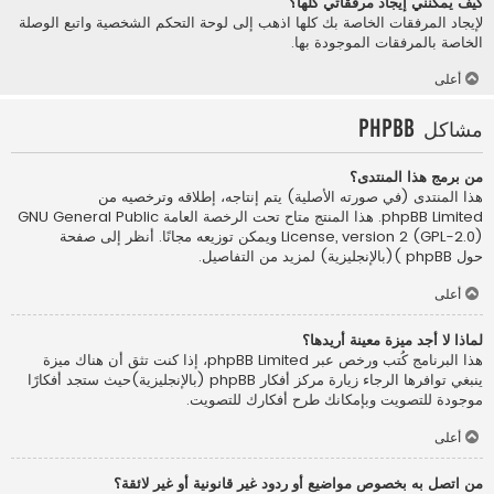
كيف يمكنني إيجاد مرفقاتي كلها؟
لإيجاد المرفقات الخاصة بك كلها اذهب إلى لوحة التحكم الشخصية واتبع الوصلة
الخاصة بالمرفقات الموجودة بها.
أعلى
مشاكل phpBB
من برمج هذا المنتدى؟
هذا المنتدى (في صورته الأصلية) يتم إنتاجه، إطلاقه وترخصيه من
phpBB Limited
. هذا المنتج متاح تحت الرخصة العامة GNU General Public
License, version 2 (GPL-2.0) ويمكن توزيعه مجانًا. أنظر إلى صفحة
حول phpBB )(بالإنجليزية)
لمزيد من التفاصيل.
أعلى
لماذا لا أجد ميزة معينة أريدها؟
هذا البرنامج كُتب ورخص عبر phpBB Limited، إذا كنت تثق أن هناك ميزة
ينبغي توافرها الرجاء زيارة
مركز أفكار phpBB (بالإنجليزية)
حيث ستجد أفكارًا
موجودة للتصويت وبإمكانك طرح أفكارك للتصويت.
أعلى
من اتصل به بخصوص مواضيع أو ردود غير قانونية أو غير لائقة؟