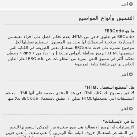
أعلى
التنسيق وأنواع المواضيع
ما هو BBCode؟
BBCode هو تطبيق خاص من HTML، يقدم تحكم أفصل على أجزاء معينة من
المشاركة، صلاحية استعمالك لها تحدد من المسئول، تستطيع تعطيلها لكل
موضوع تنشره على حدة، BBCode تستعمل نفس الطريقة في الكتابة التي
يستعملها HTML، الرموز محاطة بأقواس مربعة [ و ] بدلًا من < and > وتعطي
تحكما أكثر في تنسيق النص. لمزيد من المعلومات عن BBCode انظر الدليل
الخاص بها في شاشة كتابة الموضوع.
أعلى
هل أستطيع استعمال HTML؟
لا، غير مسموح لك بكتابة HTML في هذا المنتدى مقدمة على أنها HTML. معظم
التنسيقات التي تستعملها HTML يمكن أن تطبق باستعمال BBCode بدلا منها.
أعلى
ما هي الابتسامات؟
الابتسامات أو الرموز الانفعالية هي صور صغيرة من الممكن استعمالها للتعبير
عن المشاعر باستعمال حروف قليلة، مثلًا الرمزين :) تعني سعيد، :( تعني حزين.